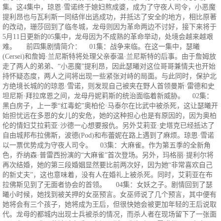
集。这4集中，琼恩·雪诺终于媳妇熬成婆，成为了守夜人司令，小恶魔
提利昂也与瓦利斯一同结伴出逃成功，并抵达了安全的地方，相比原著
的改动，珊莎回到了临冬城，龙母则因为革命两边不讨好，接下来将于
5月11日更新的05集中，龙母因为不成熟的革命举动，处境会越来越艰
难。 前四集剧情简介： 01集：战争来临。在这一集中，瑟曦
(Cersei)和詹姆·兰尼斯特将处理父亲泰温·兰尼斯特的后事。由于詹姆放
走了两人的弟弟、“小恶魔”提利昂，因此瑟曦对这位哥哥兼情夫也开始
持怀疑态度，两人之间将出现一些紧张对峙的局面。与此同时，保护北
方绝境长城的的琼恩·雪诺，则发现自己被夹在野人首领曼斯·雷德和史
坦尼斯·拜拉席恩之间，龙母丹妮莉斯的统治面临着新威胁。 02集：
黑白房子，上一季“红毒蛇”奥柏伦·马泰尔在比武中被杀死，这让瑟曦开
始担忧远在多恩的女儿的安危，她的这种担心也是有原因的，因为奥柏
伦的情妇艾拉莉亚·沙德一心想要报仇。另外艾莉亚·史塔克已经抵达了
自由城邦布拉佛斯，波德(Pod)和布蕾妮在路上遇到了麻烦。琼恩·雪诺
以一票优势成为守夜人司令。 03集：大麻雀。作为第五季的全新角
色，乔纳森·普雷西扮演的“大麻雀”首次登场。另外，玛格丽·提利尔将
再次结婚，她的第三段婚姻显然要比前两次好，因为她“非常喜欢自己
的新丈夫”，这也意味着，没有人在婚礼上被杀死。同时，艾莉亚在布
拉佛斯见到了无面者协会的首领。 04集：女妖之子。剧情回到了瑟
曦小时候，她找到被关押的女巫预言。女巫师说了几个预言，其中便有
她将会有三个孩子，她将成为王后，但很快她会被更加年轻的王后说取
代。龙母的都城内出现士兵被杀的情况，而杀人者在现场留下了一张面