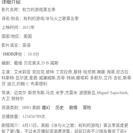
详细介绍
影片名称：权力的游戏第五季
译名/别名：权利的游戏/冰与火之歌第五季
上映时间：2015年
国家/地区：美国
影片语言：英语
IMDB评分
：10.0分
编剧：戴维·贝尼奥夫,D·B·威斯
主演：艾米莉亚·克拉克,彼特·丁克拉奇,基特·哈灵顿,琳娜·海蒂,尼古拉·
科斯特-瓦尔道,麦茜·威廉姆斯,苏菲·特纳,娜塔莉·多默尔,艾丹·吉伦,斯蒂
芬·迪兰,约翰·C·布莱德利
导演：迈克尔·斯劳韦斯,马克·米罗,杰雷米·波德斯瓦,Miguel·Sapochnik,
大卫·努特尔
资源类别：HBO 美剧
魔幻
历史
剧情
冒险
总播放量：123456789次
剧情简介：4月13日，美剧《冰与火之歌：权利的游戏》第五季首度更
新了第1集，不过未开播前资源遭泄露，目前已有不少网友看完了前4