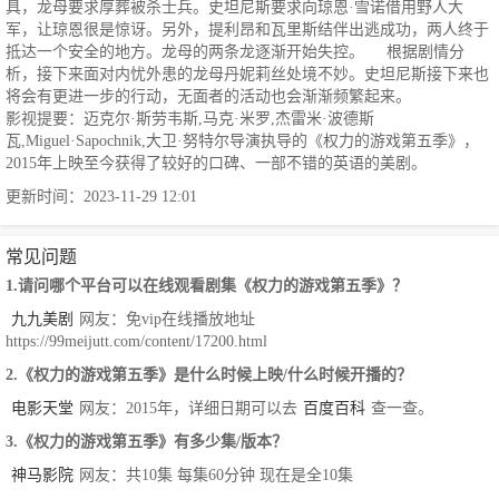
具，龙母要求厚葬被杀士兵。史坦尼斯要求向琼恩·雪诺借用野人大
军，让琼恩很是惊讶。另外，提利昂和瓦里斯结伴出逃成功，两人终于
抵达一个安全的地方。龙母的两条龙逐渐开始失控。 根据剧情分
析，接下来面对内忧外患的龙母丹妮莉丝处境不妙。史坦尼斯接下来也
将会有更进一步的行动，无面者的活动也会渐渐频繁起来。
影视提要：迈克尔·斯劳韦斯,马克·米罗,杰雷米·波德斯
瓦,Miguel·Sapochnik,大卫·努特尔导演执导的《权力的游戏第五季》，
2015年上映至今获得了较好的口碑、一部不错的英语的美剧。
更新时间：2023-11-29 12:01
常见问题
1.请问哪个平台可以在线观看剧集《权力的游戏第五季》？
九九美剧
网友：免vip在线播放地址
https://99meijutt.com/content/17200.html
2.《权力的游戏第五季》是什么时候上映/什么时候开播的？
电影天堂
网友：2015年，详细日期可以去
百度百科
查一查。
3.《权力的游戏第五季》有多少集/版本？
神马影院
网友：共10集 每集60分钟 现在是全10集