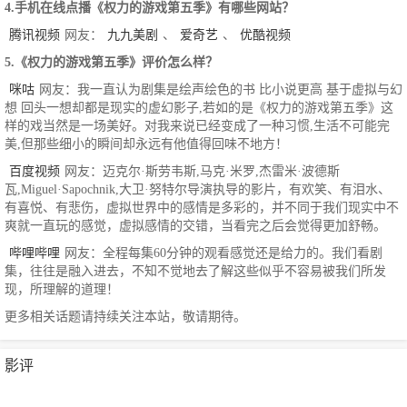
4.手机在线点播《权力的游戏第五季》有哪些网站？
腾讯视频
网友：
九九美剧
、
爱奇艺
、
优酷视频
5.《权力的游戏第五季》评价怎么样？
咪咕
网友：我一直认为剧集是绘声绘色的书 比小说更高 基于虚拟与幻
想 回头一想却都是现实的虚幻影子,若如的是《权力的游戏第五季》这
样的戏当然是一场美好。对我来说已经变成了一种习惯,生活不可能完
美,但那些细小的瞬间却永远有他值得回味不地方！
百度视频
网友：迈克尔·斯劳韦斯,马克·米罗,杰雷米·波德斯
瓦,Miguel·Sapochnik,大卫·努特尔导演执导的影片，有欢笑、有泪水、
有喜悦、有悲伤，虚拟世界中的感情是多彩的，并不同于我们现实中不
爽就一直玩的感觉，虚拟感情的交错，当看完之后会觉得更加舒畅。
哔哩哔哩
网友：全程每集60分钟的观看感觉还是给力的。我们看剧
集，往往是融入进去，不知不觉地去了解这些似乎不容易被我们所发
现，所理解的道理！
更多相关话题请持续关注本站，敬请期待。
影评