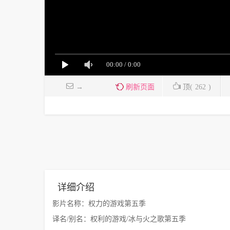
→
刷新页面
顶(
262
)
详细介绍
影片名称：权力的游戏第五季
译名/别名：权利的游戏/冰与火之歌第五季