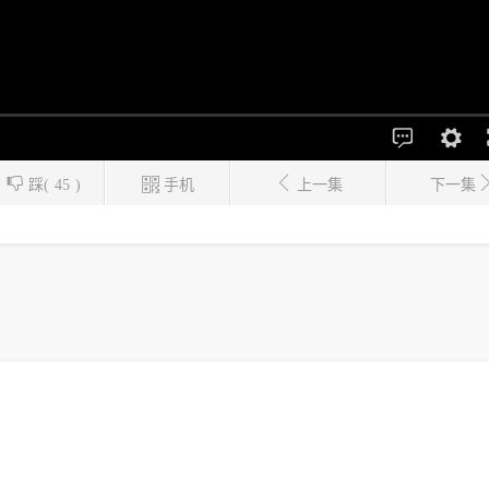
踩(
45
)
手机
上一集
下一集