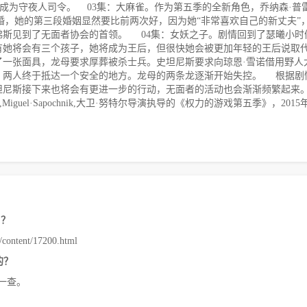
优势成为守夜人司令。 03集：大麻雀。作为第五季的全新角色，乔纳森·普
结婚，她的第三段婚姻显然要比前两次好，因为她“非常喜欢自己的新丈夫”
佛斯见到了无面者协会的首领。 04集：女妖之子。剧情回到了瑟曦小时
有她将会有三个孩子，她将成为王后，但很快她会被更加年轻的王后说取
了一张面具，龙母要求厚葬被杀士兵。史坦尼斯要求向琼恩·雪诺借用野人
，两人终于抵达一个安全的地方。龙母的两条龙逐渐开始失控。 根据剧
坦尼斯接下来也将会有更进一步的行动，无面者的活动也会渐渐频繁起来
guel·Sapochnik,大卫·努特尔导演执导的《权力的游戏第五季》，2015
》？
ntent/17200.html
的？
一查。