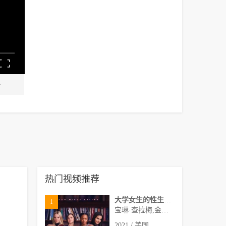
热门视频推荐
大学女生的性生活第一季
1
宝琳·查拉梅,金伯利·马图拉,米多莉·弗朗西斯,劳伦·斯宾瑟,史蒂芬·瓜里诺,卡维·拉德尼尔,马特·马洛伊,嘉文·莱特伍德,肯尼迪·利·斯洛克姆,马修·戈尔德,莱西·哈特塞尔,罗布·许贝尔,莱克斯·金,佩吉·陆,雪莉·谢波德,妮可·沙利文,吉利安·阿美娜特
2021 / 美国