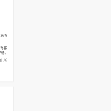
戏第五
、有喜
舒畅。
我们所