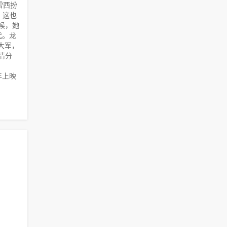
雷西扮
，这也
候，她
代。龙
大军，
情分
。
年上映