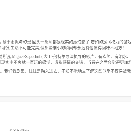
 基于虚拟与幻想 回头一想却都是现实的虚幻影子,若如的是《权力的游
习惯,生活不可能完美,但那些细小的瞬间却永远有他值得回味不地方！
瓦,Miguel·Sapochnik,大卫·努特尔导演执导的影片，有欢笑、有泪水
们现实中不爽就一直玩的感觉，虚拟感情的交错，当看完之后会觉得更加
的。我们看剧集，往往是融入进去，不知不觉地去了解这些似乎不容易被