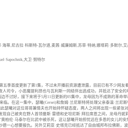
·海蒂,尼古拉·科斯特-瓦尔道,麦茜·威廉姆斯,苏菲·特纳,娜塔莉·多默尔,艾
Sapochnik,大卫·努特尔
》第五季首度更新了第1集，不过未开播前资源遭泄露，目前已有不少网友
守夜人司令，小恶魔提利昂也与瓦利斯一同结伴出逃成功，并抵达了安全的
边不讨好，接下来将于5月11日更新的05集中，龙母因为不成熟的革命举
。在这一集中，瑟曦(Cersei)和詹姆·兰尼斯特将处理父亲泰温·兰尼斯
因此瑟曦对这位哥哥兼情夫也开始持怀疑态度，两人之间将出现一些紧张
发现自己被夹在野人首领曼斯·雷德和史坦尼斯·拜拉席恩之间，龙母丹妮
蛇”奥柏伦·马泰尔在比武中被杀死，这让瑟曦开始担忧远在多恩的女儿的安
沙德一心想要报仇。另外艾莉亚·史塔克已经抵达了自由城邦布拉佛斯，