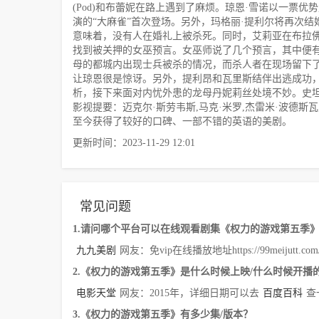
(Pod)和布蕾妮在路上遇到了麻烦。琼恩·雪诺以一票
演的“大麻雀”首次登场。另外，玛格丽·提利尔将再次
意味着，没有人在婚礼上被杀死。同时，艾莉亚在布拉
找到被关押的女巫预言。女巫师说了几个预言，其中便
母的都城内出现士兵被杀的情况，而杀人者在现场留下
让琼恩很是惊讶。另外，提利昂和瓦里斯结伴出逃成功
析，接下来面对内忧外患的龙母丹妮莉丝处境不妙。史
影视提要：迈克尔·斯劳韦斯,马克·米罗,杰雷米·波德斯瓦,Mi
至今获得了较好的口碑、一部不错的英语的美剧。
更新时间：2023-11-29 12:01
常见问题
1.请问哪个平台可以在线观看剧集《权力的游戏第五季
九九美剧
网友：免vip在线播放地址https://99meijutt.com/co
2.《权力的游戏第五季》是什么时候上映/什么时候开播
电影天堂
网友：2015年，详细日期可以去
百度百科
查
3.《权力的游戏第五季》有多少集/版本？