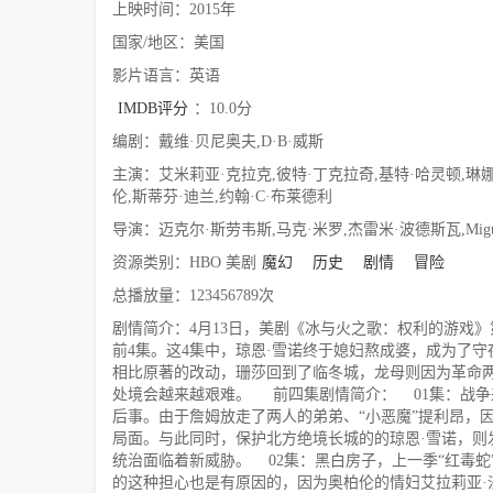
上映时间：2015年
国家/地区：美国
影片语言：英语
IMDB评分
：10.0分
编剧：戴维·贝尼奥夫,D·B·威斯
主演：艾米莉亚·克拉克,彼特·丁克拉奇,基特·哈灵顿,琳娜
伦,斯蒂芬·迪兰,约翰·C·布莱德利
导演：迈克尔·斯劳韦斯,马克·米罗,杰雷米·波德斯瓦,Miguel·
资源类别：HBO 美剧
魔幻
历史
剧情
冒险
总播放量：123456789次
剧情简介：4月13日，美剧《冰与火之歌：权利的游戏
前4集。这4集中，琼恩·雪诺终于媳妇熬成婆，成为了
相比原著的改动，珊莎回到了临冬城，龙母则因为革命两
处境会越来越艰难。 前四集剧情简介： 01集：战争来临
后事。由于詹姆放走了两人的弟弟、“小恶魔”提利昂，
局面。与此同时，保护北方绝境长城的的琼恩·雪诺，则
统治面临着新威胁。 02集：黑白房子，上一季“红毒
的这种担心也是有原因的，因为奥柏伦的情妇艾拉莉亚·