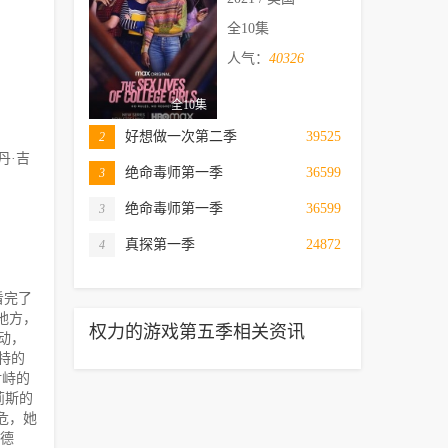
全10集
人气：
40326
全10集
好想做一次第二季
39525
2
丹·吉
绝命毒师第一季
36599
3
绝命毒师第一季
36599
3
真探第一季
24872
4
看完了
地方，
权力的游戏第五季相关资讯
动，
特的
对峙的
莉斯的
危，她
波德