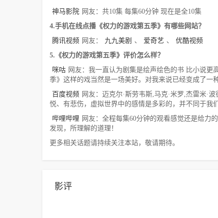
神马影院
网友：共10集 每集60分钟 现在是全10集
4.手机在线点播《权力的游戏第五季》有哪些网站？
腾讯视频
网友：
九九美剧
、
爱奇艺
、
优酷视频
5.《权力的游戏第五季》评价怎么样？
咪咕
网友：我一直认为剧集是绘声绘色的书 比小说更高
季》这样的戏当然是一场美好。对我来说已经变成了一种
百度视频
网友：迈克尔·斯劳韦斯,马克·米罗,杰雷米·波德斯
悦、有悲伤，虚拟世界中的感情是多彩的，并不同于我
哔哩哔哩
网友：全程每集60分钟的观看感觉还是给力
发现，所理解的道理！
更多相关话题请持续关注本站，敬请期待。
影评