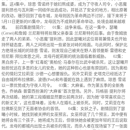
集。这4集中，琼恩·雪诺终于媳妇熬成婆，成为了守夜人司令，小恶魔
提利昂也与瓦利斯一同结伴出逃成功，并抵达了安全的地方，相比原著
的改动，珊莎回到了临冬城，龙母则因为革命两边不讨好，接下来将于
5月11日更新的05集中，龙母因为不成熟的革命举动，处境会越来越艰
难。 前四集剧情简介： 01集：战争来临。在这一集中，瑟曦
(Cersei)和詹姆·兰尼斯特将处理父亲泰温·兰尼斯特的后事。由于詹姆放
走了两人的弟弟、“小恶魔”提利昂，因此瑟曦对这位哥哥兼情夫也开始
持怀疑态度，两人之间将出现一些紧张对峙的局面。与此同时，保护北
方绝境长城的的琼恩·雪诺，则发现自己被夹在野人首领曼斯·雷德和史
坦尼斯·拜拉席恩之间，龙母丹妮莉斯的统治面临着新威胁。 02集：
黑白房子，上一季“红毒蛇”奥柏伦·马泰尔在比武中被杀死，这让瑟曦开
始担忧远在多恩的女儿的安危，她的这种担心也是有原因的，因为奥柏
伦的情妇艾拉莉亚·沙德一心想要报仇。另外艾莉亚·史塔克已经抵达了
自由城邦布拉佛斯，波德(Pod)和布蕾妮在路上遇到了麻烦。琼恩·雪诺
以一票优势成为守夜人司令。 03集：大麻雀。作为第五季的全新角
色，乔纳森·普雷西扮演的“大麻雀”首次登场。另外，玛格丽·提利尔将
再次结婚，她的第三段婚姻显然要比前两次好，因为她“非常喜欢自己
的新丈夫”，这也意味着，没有人在婚礼上被杀死。同时，艾莉亚在布
拉佛斯见到了无面者协会的首领。 04集：女妖之子。剧情回到了瑟
曦小时候，她找到被关押的女巫预言。女巫师说了几个预言，其中便有
她将会有三个孩子，她将成为王后，但很快她会被更加年轻的王后说取
代。龙母的都城内出现士兵被杀的情况，而杀人者在现场留下了一张面