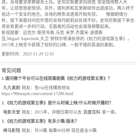
具，龙母要求厚葬被杀士兵。史坦尼斯要求向琼恩·雪诺借用野人大
军，让琼恩很是惊讶。另外，提利昂和瓦里斯结伴出逃成功，两人终于
抵达一个安全的地方。龙母的两条龙逐渐开始失控。 根据剧情分
析，接下来面对内忧外患的龙母丹妮莉丝处境不妙。史坦尼斯接下来也
将会有更进一步的行动，无面者的活动也会渐渐频繁起来。
影视提要：迈克尔·斯劳韦斯,马克·米罗,杰雷米·波德斯
瓦,Miguel·Sapochnik,大卫·努特尔导演执导的《权力的游戏第五季》，
2015年上映至今获得了较好的口碑、一部不错的英语的美剧。
更新时间：2023-11-29 12:01
常见问题
1.请问哪个平台可以在线观看剧集《权力的游戏第五季》？
九九美剧
网友：免vip在线播放地址
https://99meijutt.com/content/17200.html
2.《权力的游戏第五季》是什么时候上映/什么时候开播的？
电影天堂
网友：2015年，详细日期可以去
百度百科
查一查。
3.《权力的游戏第五季》有多少集/版本？
神马影院
网友：共10集 每集60分钟 现在是全10集