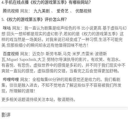
4.手机在线点播《权力的游戏第五季》有哪些网站？
腾讯视频
网友：
九九美剧
、
爱奇艺
、
优酷视频
5.《权力的游戏第五季》评价怎么样？
咪咕
网友：我一直认为剧集是绘声绘色的书 比小说更高 基于虚拟与幻
想 回头一想却都是现实的虚幻影子,若如的是《权力的游戏第五季》这
样的戏当然是一场美好。对我来说已经变成了一种习惯,生活不可能完
美,但那些细小的瞬间却永远有他值得回味不地方！
百度视频
网友：迈克尔·斯劳韦斯,马克·米罗,杰雷米·波德斯
瓦,Miguel·Sapochnik,大卫·努特尔导演执导的影片，有欢笑、有泪水、
有喜悦、有悲伤，虚拟世界中的感情是多彩的，并不同于我们现实中不
爽就一直玩的感觉，虚拟感情的交错，当看完之后会觉得更加舒畅。
哔哩哔哩
网友：全程每集60分钟的观看感觉还是给力的。我们看剧
集，往往是融入进去，不知不觉地去了解这些似乎不容易被我们所发
现，所理解的道理！
更多相关话题请持续关注本站，敬请期待。
影评