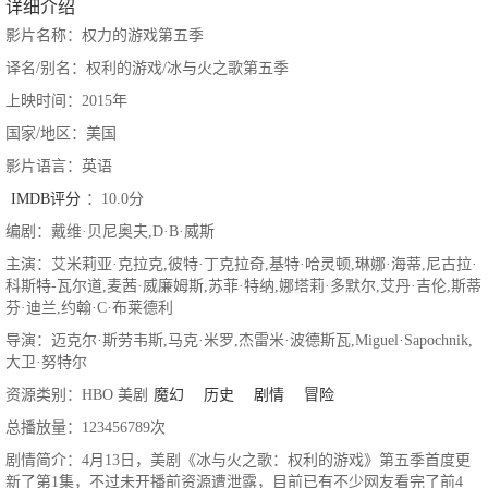
详细介绍
影片名称：权力的游戏第五季
译名/别名：权利的游戏/冰与火之歌第五季
上映时间：2015年
国家/地区：美国
影片语言：英语
IMDB评分
：10.0分
编剧：戴维·贝尼奥夫,D·B·威斯
主演：艾米莉亚·克拉克,彼特·丁克拉奇,基特·哈灵顿,琳娜·海蒂,尼古拉·
科斯特-瓦尔道,麦茜·威廉姆斯,苏菲·特纳,娜塔莉·多默尔,艾丹·吉伦,斯蒂
芬·迪兰,约翰·C·布莱德利
导演：迈克尔·斯劳韦斯,马克·米罗,杰雷米·波德斯瓦,Miguel·Sapochnik,
大卫·努特尔
资源类别：HBO 美剧
魔幻
历史
剧情
冒险
总播放量：123456789次
剧情简介：4月13日，美剧《冰与火之歌：权利的游戏》第五季首度更
新了第1集，不过未开播前资源遭泄露，目前已有不少网友看完了前4