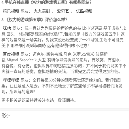
4.手机在线点播《权力的游戏第五季》有哪些网站？
腾讯视频
网友：
九九美剧
、
爱奇艺
、
优酷视频
5.《权力的游戏第五季》评价怎么样？
咪咕
网友：我一直认为剧集是绘声绘色的书 比小说更高 基于虚拟与幻
想 回头一想却都是现实的虚幻影子,若如的是《权力的游戏第五季》这
样的戏当然是一场美好。对我来说已经变成了一种习惯,生活不可能完
美,但那些细小的瞬间却永远有他值得回味不地方！
百度视频
网友：迈克尔·斯劳韦斯,马克·米罗,杰雷米·波德斯
瓦,Miguel·Sapochnik,大卫·努特尔导演执导的影片，有欢笑、有泪水、
有喜悦、有悲伤，虚拟世界中的感情是多彩的，并不同于我们现实中不
爽就一直玩的感觉，虚拟感情的交错，当看完之后会觉得更加舒畅。
哔哩哔哩
网友：全程每集60分钟的观看感觉还是给力的。我们看剧
集，往往是融入进去，不知不觉地去了解这些似乎不容易被我们所发
现，所理解的道理！
更多相关话题请持续关注本站，敬请期待。
影评