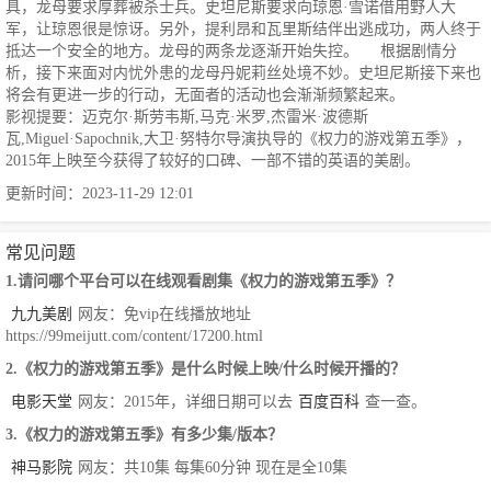
具，龙母要求厚葬被杀士兵。史坦尼斯要求向琼恩·雪诺借用野人大
军，让琼恩很是惊讶。另外，提利昂和瓦里斯结伴出逃成功，两人终于
抵达一个安全的地方。龙母的两条龙逐渐开始失控。 根据剧情分
析，接下来面对内忧外患的龙母丹妮莉丝处境不妙。史坦尼斯接下来也
将会有更进一步的行动，无面者的活动也会渐渐频繁起来。
影视提要：迈克尔·斯劳韦斯,马克·米罗,杰雷米·波德斯
瓦,Miguel·Sapochnik,大卫·努特尔导演执导的《权力的游戏第五季》，
2015年上映至今获得了较好的口碑、一部不错的英语的美剧。
更新时间：2023-11-29 12:01
常见问题
1.请问哪个平台可以在线观看剧集《权力的游戏第五季》？
九九美剧
网友：免vip在线播放地址
https://99meijutt.com/content/17200.html
2.《权力的游戏第五季》是什么时候上映/什么时候开播的？
电影天堂
网友：2015年，详细日期可以去
百度百科
查一查。
3.《权力的游戏第五季》有多少集/版本？
神马影院
网友：共10集 每集60分钟 现在是全10集