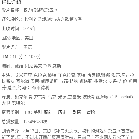
详细介绍
影片名称：权力的游戏第五季
译名/别名：权利的游戏/冰与火之歌第五季
上映时间：2015年
国家/地区：美国
影片语言：英语
IMDB评分
：10.0分
编剧：戴维·贝尼奥夫,D·B·威斯
主演：艾米莉亚·克拉克,彼特·丁克拉奇,基特·哈灵顿,琳娜·海蒂,尼古拉·
科斯特-瓦尔道,麦茜·威廉姆斯,苏菲·特纳,娜塔莉·多默尔,艾丹·吉伦,斯蒂
芬·迪兰,约翰·C·布莱德利
导演：迈克尔·斯劳韦斯,马克·米罗,杰雷米·波德斯瓦,Miguel·Sapochnik,
大卫·努特尔
资源类别：HBO 美剧
魔幻
历史
剧情
冒险
总播放量：123456789次
剧情简介：4月13日，美剧《冰与火之歌：权利的游戏》第五季首度更
新了第1集，不过未开播前资源遭泄露，目前已有不少网友看完了前4