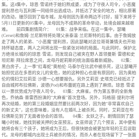
集。这4集中，琼恩·雪诺终于媳妇熬成婆，成为了守夜人司令，小恶魔
提利昂也与瓦利斯一同结伴出逃成功，并抵达了安全的地方，相比原著
的改动，珊莎回到了临冬城，龙母则因为革命两边不讨好，接下来将于
5月11日更新的05集中，龙母因为不成熟的革命举动，处境会越来越艰
难。 前四集剧情简介： 01集：战争来临。在这一集中，瑟曦
(Cersei)和詹姆·兰尼斯特将处理父亲泰温·兰尼斯特的后事。由于詹姆放
走了两人的弟弟、“小恶魔”提利昂，因此瑟曦对这位哥哥兼情夫也开始
持怀疑态度，两人之间将出现一些紧张对峙的局面。与此同时，保护北
方绝境长城的的琼恩·雪诺，则发现自己被夹在野人首领曼斯·雷德和史
坦尼斯·拜拉席恩之间，龙母丹妮莉斯的统治面临着新威胁。 02集：
黑白房子，上一季“红毒蛇”奥柏伦·马泰尔在比武中被杀死，这让瑟曦开
始担忧远在多恩的女儿的安危，她的这种担心也是有原因的，因为奥柏
伦的情妇艾拉莉亚·沙德一心想要报仇。另外艾莉亚·史塔克已经抵达了
自由城邦布拉佛斯，波德(Pod)和布蕾妮在路上遇到了麻烦。琼恩·雪诺
以一票优势成为守夜人司令。 03集：大麻雀。作为第五季的全新角
色，乔纳森·普雷西扮演的“大麻雀”首次登场。另外，玛格丽·提利尔将
再次结婚，她的第三段婚姻显然要比前两次好，因为她“非常喜欢自己
的新丈夫”，这也意味着，没有人在婚礼上被杀死。同时，艾莉亚在布
拉佛斯见到了无面者协会的首领。 04集：女妖之子。剧情回到了瑟
曦小时候，她找到被关押的女巫预言。女巫师说了几个预言，其中便有
她将会有三个孩子，她将成为王后，但很快她会被更加年轻的王后说取
代。龙母的都城内出现士兵被杀的情况，而杀人者在现场留下了一张面