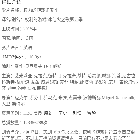
详细介绍
影片名称：权力的游戏第五季
译名/别名：权利的游戏/冰与火之歌第五季
上映时间：2015年
国家/地区：美国
影片语言：英语
IMDB评分
：10.0分
编剧：戴维·贝尼奥夫,D·B·威斯
主演：艾米莉亚·克拉克,彼特·丁克拉奇,基特·哈灵顿,琳娜·海蒂,尼古拉·
科斯特-瓦尔道,麦茜·威廉姆斯,苏菲·特纳,娜塔莉·多默尔,艾丹·吉伦,斯蒂
芬·迪兰,约翰·C·布莱德利
导演：迈克尔·斯劳韦斯,马克·米罗,杰雷米·波德斯瓦,Miguel·Sapochnik,
大卫·努特尔
资源类别：HBO 美剧
魔幻
历史
剧情
冒险
总播放量：123456789次
剧情简介：4月13日，美剧《冰与火之歌：权利的游戏》第五季首度更
新了第1集，不过未开播前资源遭泄露，目前已有不少网友看完了前4