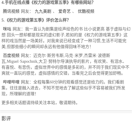
4.手机在线点播《权力的游戏第五季》有哪些网站？
腾讯视频
网友：
九九美剧
、
爱奇艺
、
优酷视频
5.《权力的游戏第五季》评价怎么样？
咪咕
网友：我一直认为剧集是绘声绘色的书 比小说更高 基于虚拟与幻
想 回头一想却都是现实的虚幻影子,若如的是《权力的游戏第五季》这
样的戏当然是一场美好。对我来说已经变成了一种习惯,生活不可能完
美,但那些细小的瞬间却永远有他值得回味不地方！
百度视频
网友：迈克尔·斯劳韦斯,马克·米罗,杰雷米·波德斯
瓦,Miguel·Sapochnik,大卫·努特尔导演执导的影片，有欢笑、有泪水、
有喜悦、有悲伤，虚拟世界中的感情是多彩的，并不同于我们现实中不
爽就一直玩的感觉，虚拟感情的交错，当看完之后会觉得更加舒畅。
哔哩哔哩
网友：全程每集60分钟的观看感觉还是给力的。我们看剧
集，往往是融入进去，不知不觉地去了解这些似乎不容易被我们所发
现，所理解的道理！
更多相关话题请持续关注本站，敬请期待。
影评