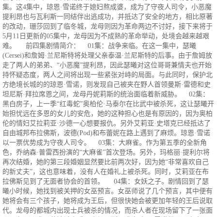
集。这4集中，琼恩·雪诺终于媳妇熬成婆，成为了守夜人司令，小恶魔
提利昂也与瓦利斯一同结伴出逃成功，并抵达了安全的地方，相比原著
的改动，珊莎回到了临冬城，龙母则因为革命两边不讨好，接下来将于
5月11日更新的05集中，龙母因为不成熟的革命举动，处境会越来越艰
难。 前四集剧情简介： 01集：战争来临。在这一集中，瑟曦
(Cersei)和詹姆·兰尼斯特将处理父亲泰温·兰尼斯特的后事。由于詹姆放
走了两人的弟弟、“小恶魔”提利昂，因此瑟曦对这位哥哥兼情夫也开始
持怀疑态度，两人之间将出现一些紧张对峙的局面。与此同时，保护北
方绝境长城的的琼恩·雪诺，则发现自己被夹在野人首领曼斯·雷德和史
坦尼斯·拜拉席恩之间，龙母丹妮莉斯的统治面临着新威胁。 02集：
黑白房子，上一季“红毒蛇”奥柏伦·马泰尔在比武中被杀死，这让瑟曦开
始担忧远在多恩的女儿的安危，她的这种担心也是有原因的，因为奥柏
伦的情妇艾拉莉亚·沙德一心想要报仇。另外艾莉亚·史塔克已经抵达了
自由城邦布拉佛斯，波德(Pod)和布蕾妮在路上遇到了麻烦。琼恩·雪诺
以一票优势成为守夜人司令。 03集：大麻雀。作为第五季的全新角
色，乔纳森·普雷西扮演的“大麻雀”首次登场。另外，玛格丽·提利尔将
再次结婚，她的第三段婚姻显然要比前两次好，因为她“非常喜欢自己
的新丈夫”，这也意味着，没有人在婚礼上被杀死。同时，艾莉亚在布
拉佛斯见到了无面者协会的首领。 04集：女妖之子。剧情回到了瑟
曦小时候，她找到被关押的女巫预言。女巫师说了几个预言，其中便有
她将会有三个孩子，她将成为王后，但很快她会被更加年轻的王后说取
代。龙母的都城内出现士兵被杀的情况，而杀人者在现场留下了一张面