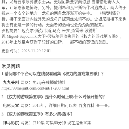
具，龙母要求厚葬被杀士兵。史坦尼斯要求向琼恩·雪诺借用野人大
军，让琼恩很是惊讶。另外，提利昂和瓦里斯结伴出逃成功，两人终于
抵达一个安全的地方。龙母的两条龙逐渐开始失控。 根据剧情分
析，接下来面对内忧外患的龙母丹妮莉丝处境不妙。史坦尼斯接下来也
将会有更进一步的行动，无面者的活动也会渐渐频繁起来。
影视提要：迈克尔·斯劳韦斯,马克·米罗,杰雷米·波德斯
瓦,Miguel·Sapochnik,大卫·努特尔导演执导的《权力的游戏第五季》，
2015年上映至今获得了较好的口碑、一部不错的英语的美剧。
更新时间：2023-11-29 12:01
常见问题
1.请问哪个平台可以在线观看剧集《权力的游戏第五季》？
九九美剧
网友：免vip在线播放地址
https://99meijutt.com/content/17200.html
2.《权力的游戏第五季》是什么时候上映/什么时候开播的？
电影天堂
网友：2015年，详细日期可以去
百度百科
查一查。
3.《权力的游戏第五季》有多少集/版本？
神马影院
网友：共10集 每集60分钟 现在是全10集