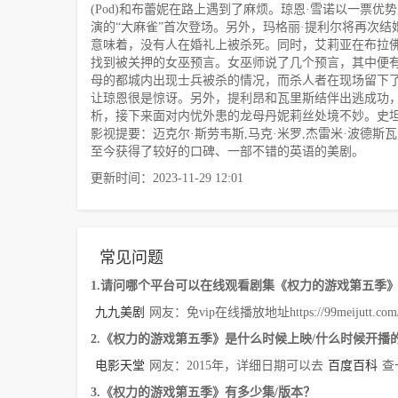
(Pod)和布蕾妮在路上遇到了麻烦。琼恩·雪诺以一票
演的“大麻雀”首次登场。另外，玛格丽·提利尔将再次
意味着，没有人在婚礼上被杀死。同时，艾莉亚在布拉
找到被关押的女巫预言。女巫师说了几个预言，其中便
母的都城内出现士兵被杀的情况，而杀人者在现场留下
让琼恩很是惊讶。另外，提利昂和瓦里斯结伴出逃成功
析，接下来面对内忧外患的龙母丹妮莉丝处境不妙。史
影视提要：迈克尔·斯劳韦斯,马克·米罗,杰雷米·波德斯瓦,Mi
至今获得了较好的口碑、一部不错的英语的美剧。
更新时间：2023-11-29 12:01
常见问题
1.请问哪个平台可以在线观看剧集《权力的游戏第五季
九九美剧
网友：免vip在线播放地址https://99meijutt.com/co
2.《权力的游戏第五季》是什么时候上映/什么时候开播
电影天堂
网友：2015年，详细日期可以去
百度百科
查
3.《权力的游戏第五季》有多少集/版本？