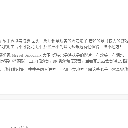
 基于虚拟与幻想 回头一想却都是现实的虚幻影子,若如的是《权力的游
习惯,生活不可能完美,但那些细小的瞬间却永远有他值得回味不地方！
瓦,Miguel·Sapochnik,大卫·努特尔导演执导的影片，有欢笑、有泪水
们现实中不爽就一直玩的感觉，虚拟感情的交错，当看完之后会觉得更加
的。我们看剧集，往往是融入进去，不知不觉地去了解这些似乎不容易被