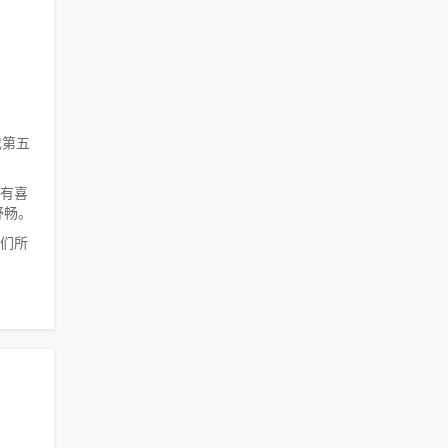
戏第五
、有喜
舒畅。
我们所