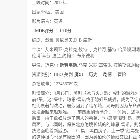
上映时间：2015年
国家/地区：美国
影片语言：英语
IMDB评分
：10.0分
编剧：戴维·贝尼奥夫,D·B·威斯
主演：艾米莉亚·克拉克,彼特·丁克拉奇,基特·哈灵顿,琳娜
伦,斯蒂芬·迪兰,约翰·C·布莱德利
导演：迈克尔·斯劳韦斯,马克·米罗,杰雷米·波德斯瓦,Miguel·
资源类别：HBO 美剧
魔幻
历史
剧情
冒险
总播放量：123456789次
剧情简介：4月13日，美剧《冰与火之歌：权利的游戏
前4集。这4集中，琼恩·雪诺终于媳妇熬成婆，成为了
相比原著的改动，珊莎回到了临冬城，龙母则因为革命两
处境会越来越艰难。 前四集剧情简介： 01集：战争来临
后事。由于詹姆放走了两人的弟弟、“小恶魔”提利昂，
局面。与此同时，保护北方绝境长城的的琼恩·雪诺，则
统治面临着新威胁。 02集：黑白房子，上一季“红毒
的这种担心也是有原因的，因为奥柏伦的情妇艾拉莉亚·