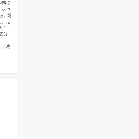
雷西扮
，这也
候，她
代。龙
大军，
情分
。
年上映