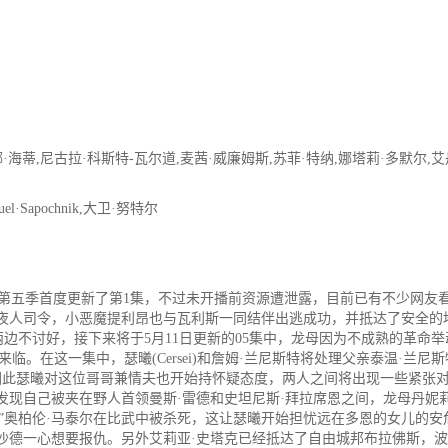
·海蒂,尼古拉·科斯特-瓦尔道,麦茜·威廉姆斯,苏菲·特纳,娜塔莉·多默尔,艾
Sapochnik,大卫·努特尔
》第五季首度更新了第1集，不过未开播前资源遭泄露，目前已有不少网友
守夜人司令，小恶魔提利昂也与瓦利斯一同结伴出逃成功，并抵达了安全的
边不讨好，接下来将于5月11日更新的05集中，龙母因为不成熟的革命举
。在这一集中，瑟曦(Cersei)和詹姆·兰尼斯特将处理父亲泰温·兰尼斯
因此瑟曦对这位哥哥兼情夫也开始持怀疑态度，两人之间将出现一些紧张
发现自己被夹在野人首领曼斯·雷德和史坦尼斯·拜拉席恩之间，龙母丹妮
蛇”奥柏伦·马泰尔在比武中被杀死，这让瑟曦开始担忧远在多恩的女儿的安
沙德一心想要报仇。另外艾莉亚·史塔克已经抵达了自由城邦布拉佛斯，