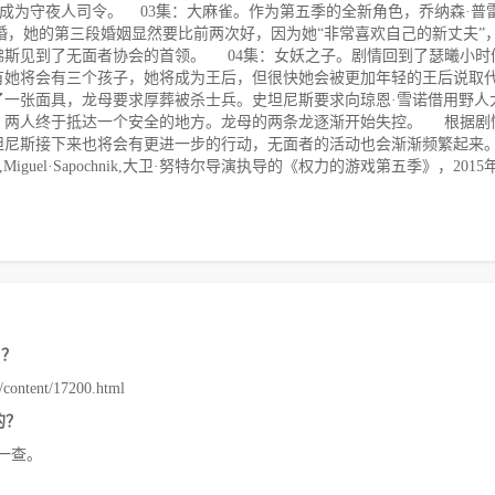
优势成为守夜人司令。 03集：大麻雀。作为第五季的全新角色，乔纳森·普
结婚，她的第三段婚姻显然要比前两次好，因为她“非常喜欢自己的新丈夫”
佛斯见到了无面者协会的首领。 04集：女妖之子。剧情回到了瑟曦小时
有她将会有三个孩子，她将成为王后，但很快她会被更加年轻的王后说取
了一张面具，龙母要求厚葬被杀士兵。史坦尼斯要求向琼恩·雪诺借用野人
，两人终于抵达一个安全的地方。龙母的两条龙逐渐开始失控。 根据剧
坦尼斯接下来也将会有更进一步的行动，无面者的活动也会渐渐频繁起来
guel·Sapochnik,大卫·努特尔导演执导的《权力的游戏第五季》，2015
》？
ntent/17200.html
的？
一查。