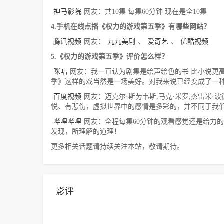
神马影院
网友：共10集 每集60分钟 现在是全10集
4.手机在线点播《权力的游戏第五季》有哪些网站？
腾讯视频
网友：
九九美剧
、
爱奇艺
、
优酷视频
5.《权力的游戏第五季》评价怎么样？
咪咕
网友：我一直认为剧集是绘声绘色的书 比小说更高
季》这样的戏当然是一场美好。对我来说已经变成了一种
百度视频
网友：迈克尔·斯劳韦斯,马克·米罗,杰雷米·波德斯
悦、有悲伤，虚拟世界中的感情是多彩的，并不同于我
哔哩哔哩
网友：全程每集60分钟的观看感觉还是给力
发现，所理解的道理！
更多相关话题请持续关注本站，敬请期待。
影评