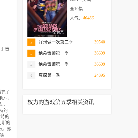
全10集
人气：
40486
全10集
好想做一次第二季
39540
2
丹·吉
绝命毒师第一季
36609
3
绝命毒师第一季
36609
3
真探第一季
24895
4
看完了
地方，
权力的游戏第五季相关资讯
动，
特的
对峙的
莉斯的
危，她
波德