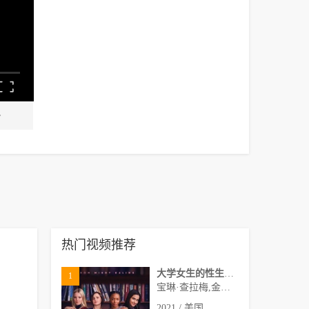
热门视频推荐
大学女生的性生活第一季
1
宝琳·查拉梅,金伯利·马图拉,米多莉·弗朗西斯,劳伦·斯宾瑟,史蒂芬·瓜里诺,卡维·拉德尼尔,马特·马洛伊,嘉文·莱特伍德,肯尼迪·利·斯洛克姆,马修·戈尔德,莱西·哈特塞尔,罗布·许贝尔,莱克斯·金,佩吉·陆,雪莉·谢波德,妮可·沙利文,吉利安·阿美娜特
2021 / 美国