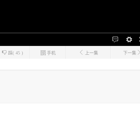
踩(
45
)
手机
上一集
下一集