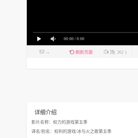
→
刷新页面
顶(
262
)
详细介绍
影片名称：权力的游戏第五季
译名/别名：权利的游戏/冰与火之歌第五季