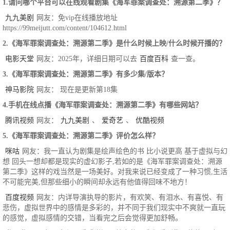
1.请问哪个平台可以在线观看剧集《海军罪案调查处：溯源第二季》？
九九美剧
网友：免vip在线播放地址
https://99meijutt.com/content/104612.html
2.《海军罪案调查处：溯源第二季》是什么时候上映/什么时候开播的？
电影天堂
网友：2025年，详细日期可以去
百度百科
查一查。
3.《海军罪案调查处：溯源第二季》有多少集/版本？
神马影院
网友： 现在是更新第18集
4.手机在线点播《海军罪案调查处：溯源第二季》有哪些网站？
腾讯视频
网友：
九九美剧
、
爱奇艺
、
优酷视频
5.《海军罪案调查处：溯源第二季》评价怎么样？
咪咕
网友：我一直认为剧集是绘声绘色的书 比小说更高 基于虚拟与幻
想 回头一想却都是现实的虚幻影子,若如的是《海军罪案调查处：溯源
第二季》这样的戏当然是一场美好。对我来说已经变成了一种习惯,生活
不可能完美,但那些细小的瞬间却永远有他值得回味不地方！
百度视频
网友：内详导演执导的影片，有欢笑、有泪水、有喜悦、有
悲伤，虚拟世界中的感情是多彩的，并不同于我们现实中不爽就一直玩
的感觉，虚拟感情的交错，当看完之后会觉得更加舒畅。