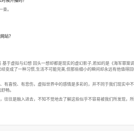
么时候开播的？
一查。
些网站？
 基于虚拟与幻想 回头一想却都是现实的虚幻影子,若如的是《海军罪案
经变成了一种习惯,生活不可能完美,但那些细小的瞬间却永远有他值得回
、有喜悦、有悲伤，虚拟世界中的感情是多彩的，并不同于我们现实中不
加舒畅。
，往往是融入进去，不知不觉地去了解这些似乎不容易被我们所发现，所