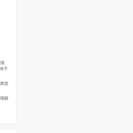
调查
味不
爽就
理解