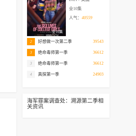
全10集
人气：
40559
全10集
好想做一次第二季
39543
2
绝命毒师第一季
36612
3
绝命毒师第一季
36612
3
真探第一季
24903
4
海军罪案调查处：溯源第二季相
关资讯