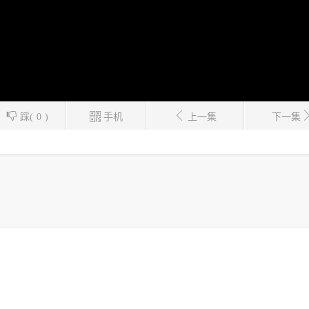
踩(
0
)
手机
上一集
下一集