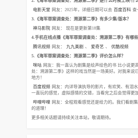
2.《海军罪案调查处：溯源第二季》是什么时候上映/什
电影天堂
网友：2025年，详细日期可以去
百度百科
查
3.《海军罪案调查处：溯源第二季》有多少集/版本？
神马影院
网友： 现在是更新第18集
4.手机在线点播《海军罪案调查处：溯源第二季》有哪
腾讯视频
网友：
九九美剧
、
爱奇艺
、
优酷视频
5.《海军罪案调查处：溯源第二季》评价怎么样？
咪咕
网友：我一直认为剧集是绘声绘色的书 比小说更高
处：溯源第二季》这样的戏当然是一场美好。对我来说已
地方！
百度视频
网友：内详导演执导的影片，有欢笑、有泪水
一直玩的感觉，虚拟感情的交错，当看完之后会觉得更
哔哩哔哩
网友：全程观看感觉还是给力的。我们看剧集
的道理！
更多相关话题请持续关注本站，敬请期待。