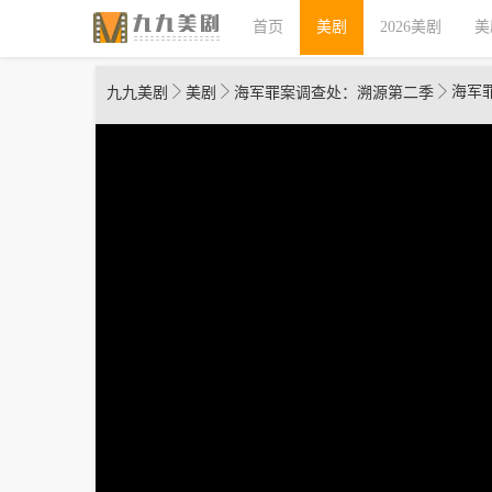
首页
美剧
2026美剧
美
海军
九九美剧
美剧
海军罪案调查处：溯源第二季