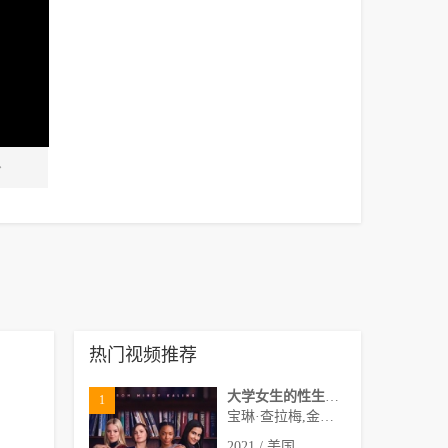
热门视频推荐
大学女生的性生活第一季
1
宝琳·查拉梅,金伯利·马图拉,米多莉·弗朗西斯,劳伦·斯宾瑟,史蒂芬·瓜里诺,卡维·拉德尼尔,马特·马洛伊,嘉文·莱特伍德,肯尼迪·利·斯洛克姆,马修·戈尔德,莱西·哈特塞尔,罗布·许贝尔,莱克斯·金,佩吉·陆,雪莉·谢波德,妮可·沙利文,吉利安·阿美娜特
2021 / 美国