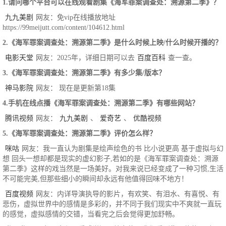
1.请问哪个平台可以在线观看剧集《海军罪案调查处：溯源第二季》？
九九美剧
网友：免vip在线播放地址
https://99meijutt.com/content/104612.html
2.《海军罪案调查处：溯源第二季》是什么时候上映/什么时候开播的？
电影天堂
网友：2025年，详细日期可以去
百度百科
查一查。
3.《海军罪案调查处：溯源第二季》有多少集/版本？
神马影院
网友： 现在是更新第18集
4.手机在线点播《海军罪案调查处：溯源第二季》有哪些网站？
腾讯视频
网友：
九九美剧
、
爱奇艺
、
优酷视频
5.《海军罪案调查处：溯源第二季》评价怎么样？
咪咕
网友：我一直认为剧集是绘声绘色的书 比小说更高 基于虚拟与幻
想 回头一想却都是现实的虚幻影子,若如的是《海军罪案调查处：溯源
第二季》这样的戏当然是一场美好。对我来说已经变成了一种习惯,生活
不可能完美,但那些细小的瞬间却永远有他值得回味不地方！
百度视频
网友：内详导演执导的影片，有欢笑、有泪水、有喜悦、有
悲伤，虚拟世界中的感情是多彩的，并不同于我们现实中不爽就一直玩
的感觉，虚拟感情的交错，当看完之后会觉得更加舒畅。