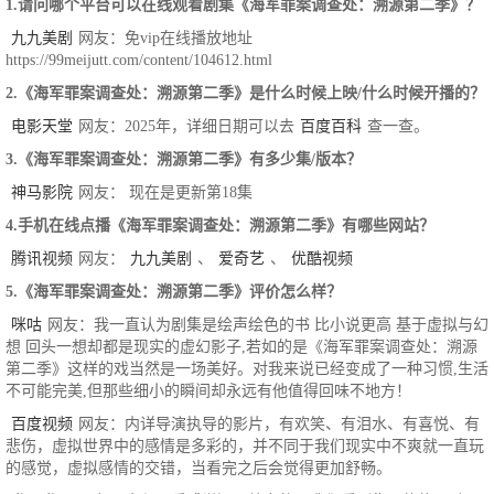
1.请问哪个平台可以在线观看剧集《海军罪案调查处：溯源第二季》？
九九美剧
网友：免vip在线播放地址
https://99meijutt.com/content/104612.html
2.《海军罪案调查处：溯源第二季》是什么时候上映/什么时候开播的？
电影天堂
网友：2025年，详细日期可以去
百度百科
查一查。
3.《海军罪案调查处：溯源第二季》有多少集/版本？
神马影院
网友： 现在是更新第18集
4.手机在线点播《海军罪案调查处：溯源第二季》有哪些网站？
腾讯视频
网友：
九九美剧
、
爱奇艺
、
优酷视频
5.《海军罪案调查处：溯源第二季》评价怎么样？
咪咕
网友：我一直认为剧集是绘声绘色的书 比小说更高 基于虚拟与幻
想 回头一想却都是现实的虚幻影子,若如的是《海军罪案调查处：溯源
第二季》这样的戏当然是一场美好。对我来说已经变成了一种习惯,生活
不可能完美,但那些细小的瞬间却永远有他值得回味不地方！
百度视频
网友：内详导演执导的影片，有欢笑、有泪水、有喜悦、有
悲伤，虚拟世界中的感情是多彩的，并不同于我们现实中不爽就一直玩
的感觉，虚拟感情的交错，当看完之后会觉得更加舒畅。