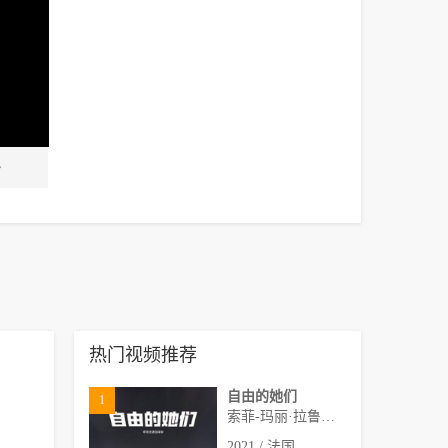
热门视频推荐
自由的她们
1
索菲-玛丽·拉鲁伊,奥维迪
2021 / 法国