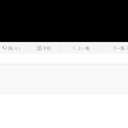
踩(
0
)
手机
上一集
下一集