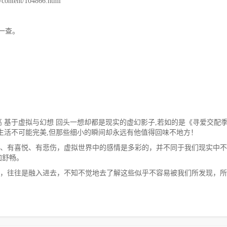
ntent/104866.html
一查。
 基于虚拟与幻想 回头一想却都是现实的虚幻影子,若如的是《寻爱交配
生活不可能完美,但那些细小的瞬间却永远有他值得回味不地方！
、有喜悦、有悲伤，虚拟世界中的感情是多彩的，并不同于我们现实中不
加舒畅。
，往往是融入进去，不知不觉地去了解这些似乎不容易被我们所发现，所