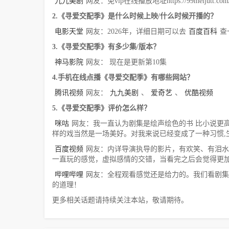
九九美剧
网友：免vip在线播放地址https://99meijutt.com/co
2.《寻爱交配季》是什么时候上映/什么时候开播的？
电影天堂
网友：2026年，详细日期可以去
百度百科
查
3.《寻爱交配季》有多少集/版本？
神马影院
网友： 现在是更新第10集
4.手机在线点播《寻爱交配季》有哪些网站？
腾讯视频
网友：
九九美剧
、
爱奇艺
、
优酷视频
5.《寻爱交配季》评价怎么样？
咪咕
网友：我一直认为剧集是绘声绘色的书 比小说更高
样的戏当然是一场美好。对我来说已经变成了一种习惯,
百度视频
网友：内详导演执导的影片，有欢笑、有泪水
一直玩的感觉，虚拟感情的交错，当看完之后会觉得更
哔哩哔哩
网友：全程观看感觉还是给力的。我们看剧集
的道理！
更多相关话题请持续关注本站，敬请期待。