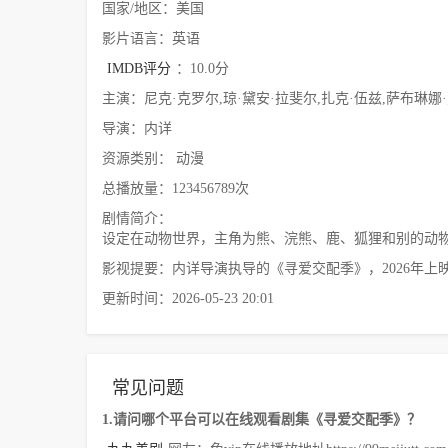
国家/地区：美国
影片语言：英语
IMDB评分
：10.0分
主演：尼克·克罗尔,琼·黛安·拉斐尔,扎克·伍兹,萨布琳娜
导演：内详
资源类别： 动漫
总播放量：123456789次
剧情简介：
设定在动物世界，主角为熊、浣熊、鹿、狐狸和别的动
影视提要：内详导演执导的《寻爱交配季》，2026年
更新时间：2026-05-23 20:01
常见问题
1.请问哪个平台可以在线观看剧集《寻爱交配季》？