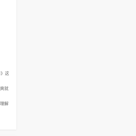
季》这
爽就
理解