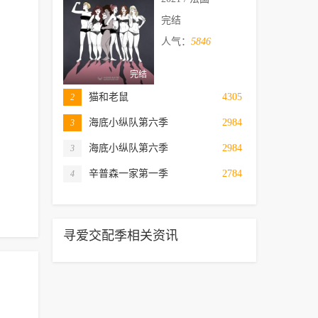
完结
人气：
5846
完结
猫和老鼠
4305
2
海底小纵队第六季
2984
3
海底小纵队第六季
2984
3
辛普森一家第一季
2784
4
寻爱交配季相关资讯