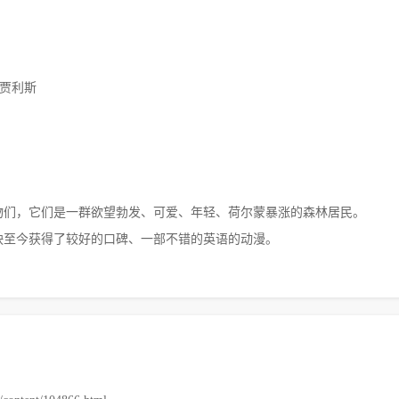
·贾利斯
物们，它们是一群欲望勃发、可爱、年轻、荷尔蒙暴涨的森林居民。
上映至今获得了较好的口碑、一部不错的英语的动漫。