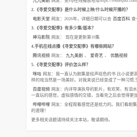
九九美剧
网友：免vip在线播放地址https://99meijutt.com/co
2.《寻爱交配季》是什么时候上映/什么时候开播的？
电影天堂
网友：2026年，详细日期可以去
百度百科
查
3.《寻爱交配季》有多少集/版本？
神马影院
网友： 现在是更新第10集
4.手机在线点播《寻爱交配季》有哪些网站？
腾讯视频
网友：
九九美剧
、
爱奇艺
、
优酷视频
5.《寻爱交配季》评价怎么样？
咪咕
网友：我一直认为剧集是绘声绘色的书 比小说更高
样的戏当然是一场美好。对我来说已经变成了一种习惯,
百度视频
网友：内详导演执导的影片，有欢笑、有泪水
一直玩的感觉，虚拟感情的交错，当看完之后会觉得更
哔哩哔哩
网友：全程观看感觉还是给力的。我们看剧集
的道理！
更多相关话题请持续关注本站，敬请期待。