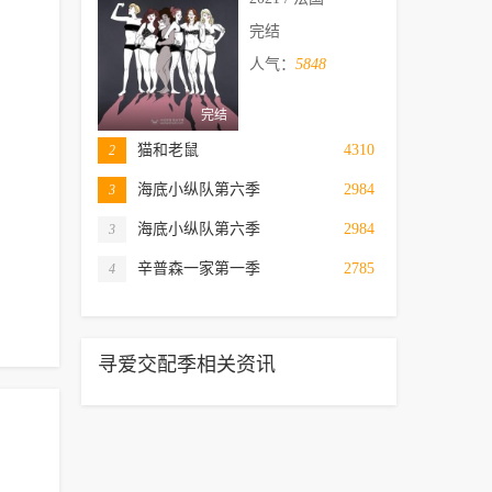
完结
人气：
5848
完结
猫和老鼠
4310
2
海底小纵队第六季
2984
3
海底小纵队第六季
2984
3
辛普森一家第一季
2785
4
寻爱交配季相关资讯