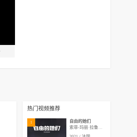
热门视频推荐
自由的她们
1
索菲-玛丽·拉鲁伊,奥维迪
2021 / 法国