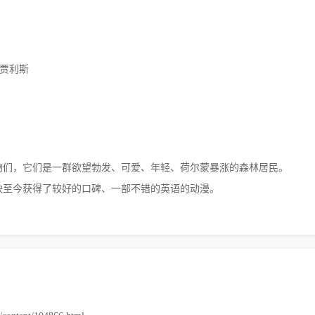
·贾利斯
物们，它们是一群欲望勃发、可爱、年轻、荷尔蒙暴涨的森林居民。
上映至今获得了较好的口碑、一部不错的英语的动漫。