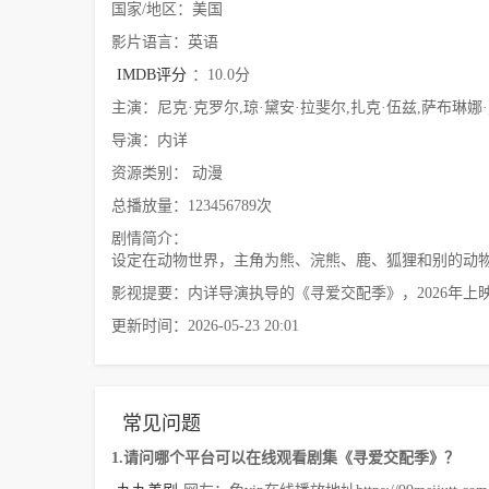
国家/地区：美国
影片语言：英语
IMDB评分
：10.0分
主演：尼克·克罗尔,琼·黛安·拉斐尔,扎克·伍兹,萨布琳娜
导演：内详
资源类别： 动漫
总播放量：123456789次
剧情简介：
设定在动物世界，主角为熊、浣熊、鹿、狐狸和别的动
影视提要：内详导演执导的《寻爱交配季》，2026年
更新时间：2026-05-23 20:01
常见问题
1.请问哪个平台可以在线观看剧集《寻爱交配季》？