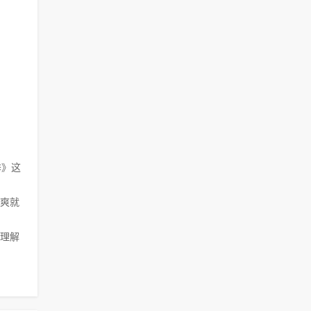
季》这
爽就
理解