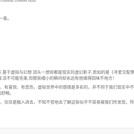
ntent/104866.html
一查。
 基于虚拟与幻想 回头一想却都是现实的虚幻影子,若如的是《寻爱交配
生活不可能完美,但那些细小的瞬间却永远有他值得回味不地方！
、有喜悦、有悲伤，虚拟世界中的感情是多彩的，并不同于我们现实中不
加舒畅。
，往往是融入进去，不知不觉地去了解这些似乎不容易被我们所发现，所