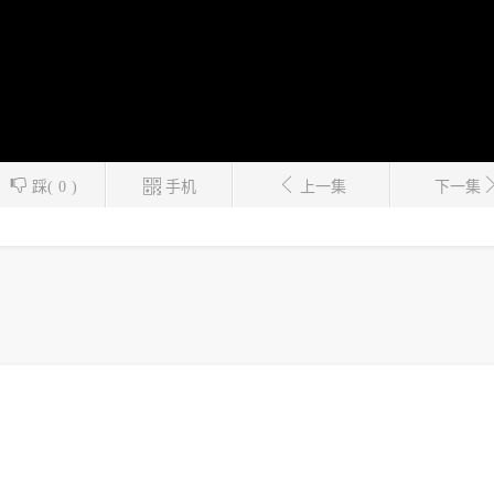
踩(
0
)
手机
上一集
下一集