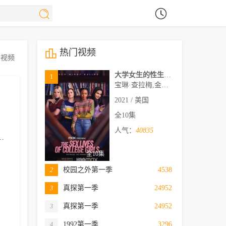
热门视频
关视频
大学女生的性生活第一季
1
宝琳·查拉梅,金伯利·马图拉,米多莉·弗朗西斯,劳伦·斯宾瑟,史蒂芬·瓜里诺,卡维·拉德尼尔,马特·马洛伊,嘉文·莱特伍德,肯尼迪·利·斯洛克姆,马修·戈尔德,莱西·哈特塞尔,罗布·许贝尔,莱克斯·金,佩吉·陆,雪莉·谢波德,妮可·沙利文,吉利安·阿美娜特
2021 / 美国
全10集
人气：
40835
吴恬敏
格雷格·格曼
梅·洪
劳拉·贝尔·邦迪
哈里·理查森
艾
全10集
校园之外第一季
4538
2
真探第一季
24952
3
真探第一季
24952
3
1992第一季
3296
4