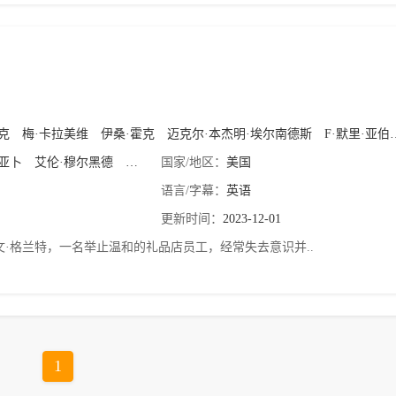
克
梅·卡拉美维
伊桑·霍克
迈克尔·本杰明·埃尔南德斯
F·默里·亚伯拉罕
亚卜
艾伦·穆尔黑德
贾斯汀·本森
国家/地区：
美国
语言/字幕：
英语
更新时间：
2023-12-01
文·格兰特，一名举止温和的礼品店员工，经常失去意识并..
1