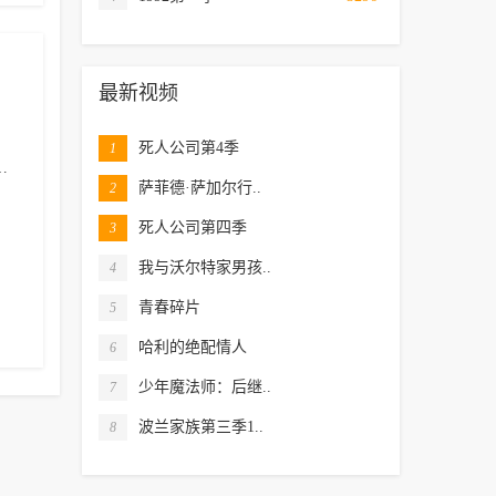
最新视频
死人公司第4季
1
安·阿克因
卡里姆·埃尔·哈基姆
大卫·甘利
安东尼娅·萨利布
萨菲德·萨加尔行..
2
死人公司第四季
3
我与沃尔特家男孩..
4
青春碎片
5
哈利的绝配情人
6
少年魔法师：后继..
7
波兰家族第三季1..
8