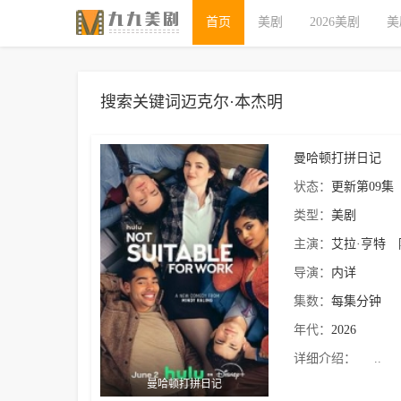
首页
美剧
2026美剧
美
搜索关键词迈克尔·本杰明
曼哈顿打拼日记
状态：
更新第09集
类型：
美剧
主演：
艾拉·亨特
导演：
内详
集数：
每集分钟
年代：
2026
详细介绍：
..
曼哈顿打拼日记