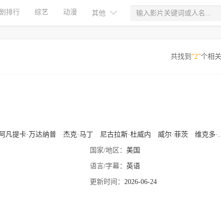
剧排行
综艺
动漫
其他
共找到
“2”
个相
阿凡提卡·万达纳普
杰克·马丁
尼古拉斯·杜威内
威尔·菲茨
维克多·加博
国家/地区：
美国
语言/字幕：
英语
更新时间：
2026-06-24