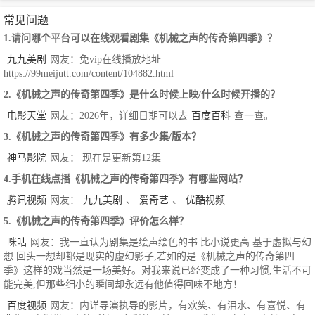
常见问题
1.请问哪个平台可以在线观看剧集《机械之声的传奇第四季》？
九九美剧
网友：免vip在线播放地址
https://99meijutt.com/content/104882.html
2.《机械之声的传奇第四季》是什么时候上映/什么时候开播的？
电影天堂
网友：2026年，详细日期可以去
百度百科
查一查。
3.《机械之声的传奇第四季》有多少集/版本？
神马影院
网友： 现在是更新第12集
4.手机在线点播《机械之声的传奇第四季》有哪些网站？
腾讯视频
网友：
九九美剧
、
爱奇艺
、
优酷视频
5.《机械之声的传奇第四季》评价怎么样？
咪咕
网友：我一直认为剧集是绘声绘色的书 比小说更高 基于虚拟与幻
想 回头一想却都是现实的虚幻影子,若如的是《机械之声的传奇第四
季》这样的戏当然是一场美好。对我来说已经变成了一种习惯,生活不可
能完美,但那些细小的瞬间却永远有他值得回味不地方！
百度视频
网友：内详导演执导的影片，有欢笑、有泪水、有喜悦、有