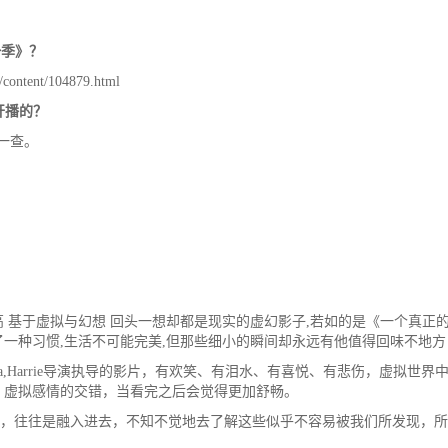
一季》？
ntent/104879.html
开播的？
一查。
？
 基于虚拟与幻想 回头一想却都是现实的虚幻影子,若如的是《一个真正
一种习惯,生活不可能完美,但那些细小的瞬间却永远有他值得回味不地方
tha,Harrie导演执导的影片，有欢笑、有泪水、有喜悦、有悲伤，虚拟世界
，虚拟感情的交错，当看完之后会觉得更加舒畅。
，往往是融入进去，不知不觉地去了解这些似乎不容易被我们所发现，所