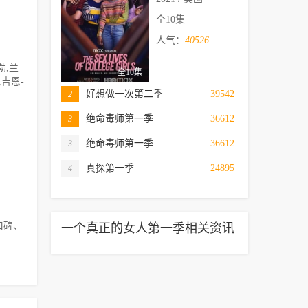
全10集
人气：
40526
勒,兰
全10集
,吉恩-
好想做一次第二季
39542
2
绝命毒师第一季
36612
3
绝命毒师第一季
36612
3
真探第一季
24895
4
口碑、
一个真正的女人第一季相关资讯