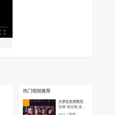
热门视频推荐
大学女生的性生活第一季
1
宝琳·查拉梅,金伯利·马图拉,米多莉·弗朗西斯,劳伦·斯宾瑟,史蒂芬·瓜里诺,卡维·拉德尼尔,马特·马洛伊,嘉文·莱特伍德,肯尼迪·利·斯洛克姆,马修·戈尔德,莱西·哈特塞尔,罗布·许贝尔,莱克斯·金,佩吉·陆,雪莉·谢波德,妮可·沙利文,吉利安·阿美娜特
2021 / 美国