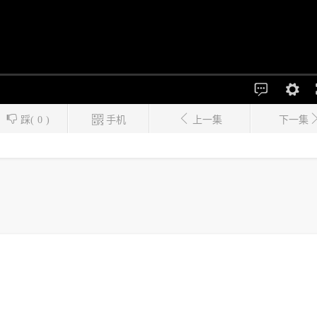
踩(
0
)
手机
上一集
下一集