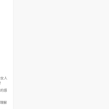
的女人
！
中的感
理解