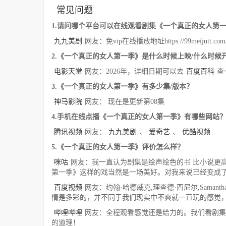
常见问题
1.请问哪个平台可以在线观看剧集《一个真正的女人第
九九美剧
网友：免vip在线播放地址https://99meijutt.com/co
2.《一个真正的女人第一季》是什么时候上映/什么时候
电影天堂
网友：2026年，详细日期可以去
百度百科
查
3.《一个真正的女人第一季》有多少集/版本？
神马影院
网友： 现在是更新第08集
4.手机在线点播《一个真正的女人第一季》有哪些网站
腾讯视频
网友：
九九美剧
、
爱奇艺
、
优酷视频
5.《一个真正的女人第一季》评价怎么样？
咪咕
网友：我一直认为剧集是绘声绘色的书 比小说更高
第一季》这样的戏当然是一场美好。对我来说已经变成了
百度视频
网友：约翰·哈德威克,理查德·西尼尔,Saman
情是多彩的，并不同于我们现实中不爽就一直玩的感觉
哔哩哔哩
网友：全程观看感觉还是给力的。我们看剧集
的道理！