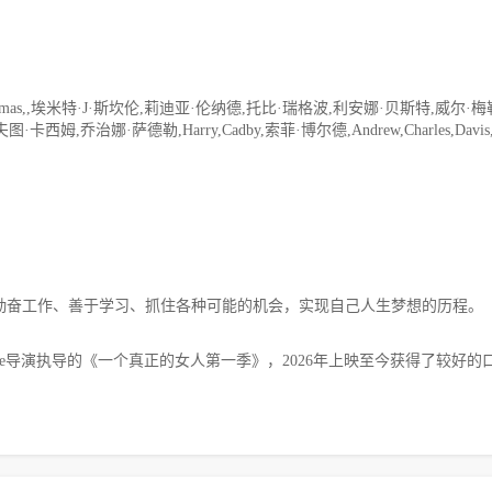
omas,,埃米特·J·斯坎伦,莉迪亚·伦纳德,托比·瑞格波,利安娜·贝斯特,威尔·梅
卡西姆,乔治娜·萨德勒,Harry,Cadby,索菲·博尔德,Andrew,Charles,Davis
息、勤奋工作、善于学习、抓住各种可能的机会，实现自己人生梦想的历程。
Harrie导演执导的《一个真正的女人第一季》，2026年上映至今获得了较好的