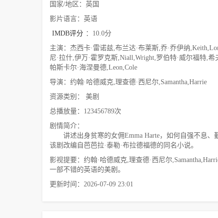
国家/地区：英国
影片语言：英语
IMDB评分
：10.0分
主演：杰西卡·雷诺兹,布兰达·布莱斯,乔·乔伊纳,Keith,L
尼·拉什,伊万·霍罗克斯,Niall,Wright,罗伯特·威尔福特,希夫图·
帕斯卡尔·海涅曼德,Leon,Cole
导演：约翰·哈德威克,理查德·西尼尔,Samantha,Harrie
资源类别： 美剧
总播放量：123456789次
剧情简介：
讲述出身贫寒的女佣Emma Harte，如何自强不
该剧改编自芭芭拉·泰勒·布拉德福德的同名小说。
影视提要：约翰·哈德威克,理查德·西尼尔,Samantha,
一部不错的英语的美剧。
更新时间：2026-07-09 23:01