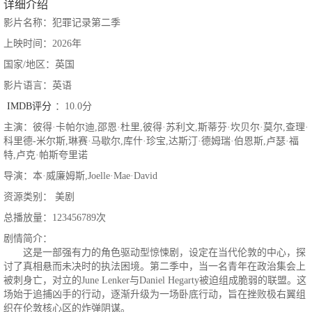
详细介绍
影片名称：犯罪记录第二季
上映时间：2026年
国家/地区：英国
影片语言：英语
IMDB评分
：10.0分
主演：彼得·卡帕尔迪,邵恩·杜里,彼得·苏利文,斯蒂芬·坎贝尔·莫尔,查理·
科里德-米尔斯,琳赛·马歇尔,库什·珍宝,达斯汀·德姆瑞·伯恩斯,卢瑟·福
特,卢克·帕斯夸里诺
导演：本·威廉姆斯,Joelle·Mae·David
资源类别： 美剧
总播放量：123456789次
剧情简介：
这是一部强有力的角色驱动型惊悚剧，设定在当代伦敦的中心，探
讨了真相悬而未决时的执法困境。第二季中，当一名青年在政治集会上
被刺身亡，对立的June Lenker与Daniel Hegarty被迫组成脆弱的联盟。这
场始于追捕凶手的行动，逐渐升级为一场卧底行动，旨在挫败极右翼组
织在伦敦核心区的炸弹阴谋。