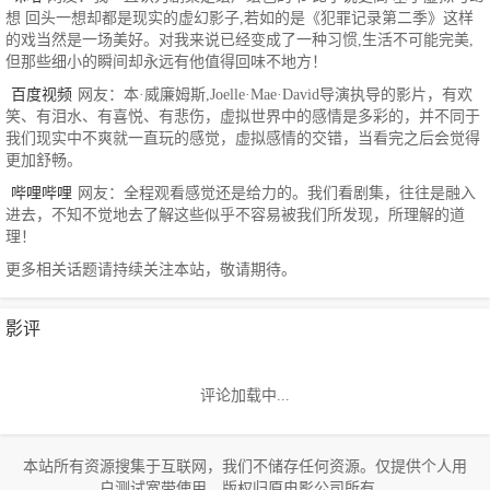
想 回头一想却都是现实的虚幻影子,若如的是《犯罪记录第二季》这样
的戏当然是一场美好。对我来说已经变成了一种习惯,生活不可能完美,
但那些细小的瞬间却永远有他值得回味不地方！
百度视频
网友：本·威廉姆斯,Joelle·Mae·David导演执导的影片，有欢
笑、有泪水、有喜悦、有悲伤，虚拟世界中的感情是多彩的，并不同于
我们现实中不爽就一直玩的感觉，虚拟感情的交错，当看完之后会觉得
更加舒畅。
哔哩哔哩
网友：全程观看感觉还是给力的。我们看剧集，往往是融入
进去，不知不觉地去了解这些似乎不容易被我们所发现，所理解的道
理！
更多相关话题请持续关注本站，敬请期待。
影评
评论加载中...
本站所有资源搜集于互联网，我们不储存任何资源。仅提供个人用
户测试宽带使用，版权归原电影公司所有。