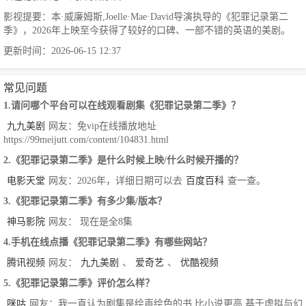
影视提要：本·威廉姆斯,Joelle·Mae·David导演执导的《犯罪记录第二
季》，2026年上映至今获得了较好的口碑、一部不错的英语的美剧。
更新时间：2026-06-15 12:37
常见问题
1.请问哪个平台可以在线观看剧集《犯罪记录第二季》？
九九美剧
网友：免vip在线播放地址
https://99meijutt.com/content/104831.html
2.《犯罪记录第二季》是什么时候上映/什么时候开播的？
电影天堂
网友：2026年，详细日期可以去
百度百科
查一查。
3.《犯罪记录第二季》有多少集/版本？
神马影院
网友： 现在是全8集
4.手机在线点播《犯罪记录第二季》有哪些网站？
腾讯视频
网友：
九九美剧
、
爱奇艺
、
优酷视频
5.《犯罪记录第二季》评价怎么样？
咪咕
网友：我一直认为剧集是绘声绘色的书 比小说更高 基于虚拟与幻