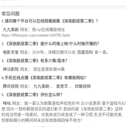
常见问题
1.请问哪个平台可以在线观看剧集《深夜航班第二季》？
九九美剧
网友：免vip在线播放地址
https://99meijutt.com/content/104782.html
2.《深夜航班第二季》是什么时候上映/什么时候开播的？
电影天堂
网友：2026年，详细日期可以去
百度百科
查一查。
3.《深夜航班第二季》有多少集/版本？
神马影院
网友： 现在是更新第06集
4.手机在线点播《深夜航班第二季》有哪些网站？
腾讯视频
网友：
九九美剧
、
爱奇艺
、
优酷视频
5.《深夜航班第二季》评价怎么样？
咪咕
网友：我一直认为剧集是绘声绘色的书 比小说更高 基于虚拟与幻
想 回头一想却都是现实的虚幻影子,若如的是《深夜航班第二季》这样
的戏当然是一场美好。对我来说已经变成了一种习惯,生活不可能完美,
但那些细小的瞬间却永远有他值得回味不地方！