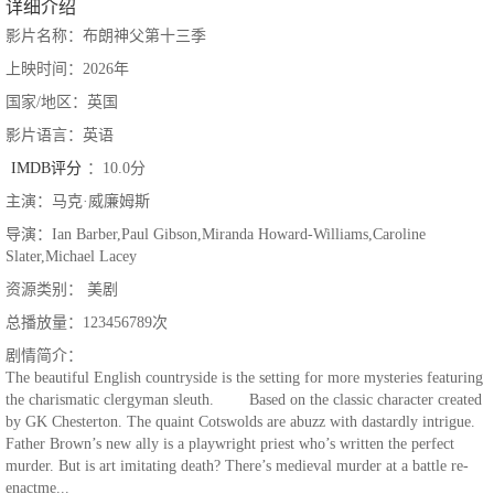
详细介绍
影片名称：布朗神父第十三季
上映时间：2026年
国家/地区：英国
影片语言：英语
IMDB评分
：10.0分
主演：马克·威廉姆斯
导演：Ian Barber,Paul Gibson,Miranda Howard-Williams,Caroline
Slater,Michael Lacey
资源类别： 美剧
总播放量：123456789次
剧情简介：
The beautiful English countryside is the setting for more mysteries featuring
the charismatic clergyman sleuth. Based on the classic character created
by GK Chesterton. The quaint Cotswolds are abuzz with dastardly intrigue.
Father Brown’s new ally is a playwright priest who’s written the perfect
murder. But is art imitating death? There’s medieval murder at a battle re-
enactme...