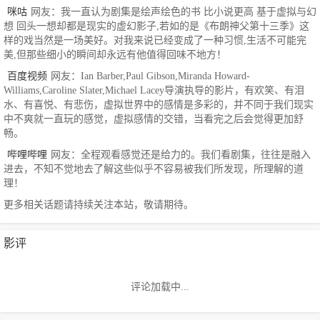
咪咕
网友：我一直认为剧集是绘声绘色的书 比小说更高 基于虚拟与幻
想 回头一想却都是现实的虚幻影子,若如的是《布朗神父第十三季》这
样的戏当然是一场美好。对我来说已经变成了一种习惯,生活不可能完
美,但那些细小的瞬间却永远有他值得回味不地方！
百度视频
网友：Ian Barber,Paul Gibson,Miranda Howard-
Williams,Caroline Slater,Michael Lacey导演执导的影片，有欢笑、有泪
水、有喜悦、有悲伤，虚拟世界中的感情是多彩的，并不同于我们现实
中不爽就一直玩的感觉，虚拟感情的交错，当看完之后会觉得更加舒
畅。
哔哩哔哩
网友：全程观看感觉还是给力的。我们看剧集，往往是融入
进去，不知不觉地去了解这些似乎不容易被我们所发现，所理解的道
理！
更多相关话题请持续关注本站，敬请期待。
影评
评论加载中...