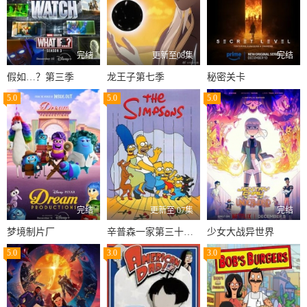
完结
更新至08集
完结
假如…？第三季
龙王子第七季
秘密关卡
5.0
5.0
5.0
完结
更新至 07集
完结
梦境制片厂
辛普森一家第三十六季
少女大战异世界
5.0
3.0
3.0