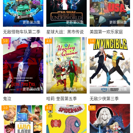
更新第26集
更新第06集
更新第08集
无敌怪物车队第二季
星球大战：黑市传说
美国第一欢乐家庭
5.0
4.0
3.0
更新第08集
更新第10集
全8集
鬼泣
哈莉·奎茵第五季
无敌少侠第三季
3.0
4.0
5.0