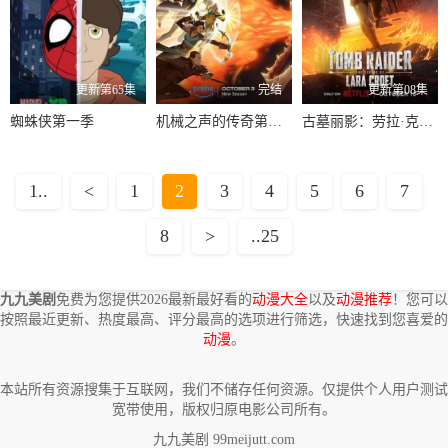
更新第65集
完结
更新第08集
蜘蛛侠第一季
机械之声的传奇第三季
古墓丽影：劳拉·克劳馥传奇
1..
<
1
2
3
4
5
6
7
8
>
..25
九九美剧
免费为您提供2026最新最好看的
动漫大全
以及
动漫推荐
！您可以
按照最近更新、热度最高、评分最高的选项进行筛选，快速找到您喜爱的
动漫
。
本站所有资源搜集于互联网，我们不储存任何资源。仅提供个人用户测试
宽带使用，版权归原电影公司所有。
九九美剧 99meijutt.com