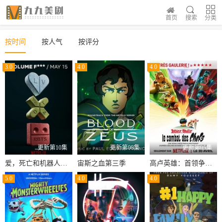
首页
搜索
分类
按时间
按人气
按评分
3.0
4.0
4.0
更新第10集
更新第08集
更新第05集
爱，死亡和机器人第四季
宙斯之血第三季
高卢英雄：首领争夺战
5.0
4.0
4.0