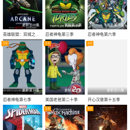
更新至09集
更新第26集
更新第26集
英雄联盟：双城之战第二季
忍者神龟第三季
忍者神龟第六季
5.0
5.0
4.0
更新第13集
更新至22集
更新至05集
忍者神龟第七季
美国老爸第二十季
开心汉堡第十五季
5.0
4.0