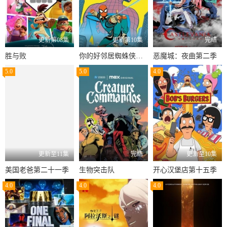
更新第08集
更新第10集
完结
胜与败
你的好邻居蜘蛛侠第一季
恶魔城：夜曲第二季
5.0
5.0
4.0
更新至11集
完结
更新至10集
美国老爸第二十一季
生物突击队
开心汉堡店第十五季
4.0
4.0
4.0