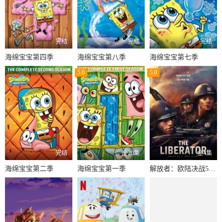
完结
完结
完结
海绵宝宝第四季
海绵宝宝第八季
海绵宝宝第七季
5.0
5.0
完结
全20集
全4集
海绵宝宝第二季
海绵宝宝第一季
解放者：欧陆决战500天