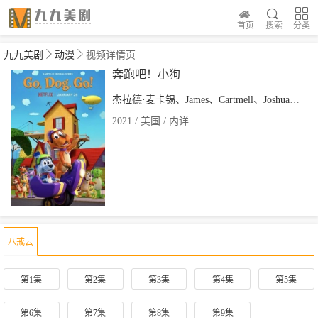
首页
搜索
分类
九九美剧
动漫
视频详情页
奔跑吧！小狗
杰拉德·麦卡锡、James、Cartmell、Joshua、Graham、David、Berni
2021 / 美国 / 内详
八戒云
第1集
第2集
第3集
第4集
第5集
第6集
第7集
第8集
第9集