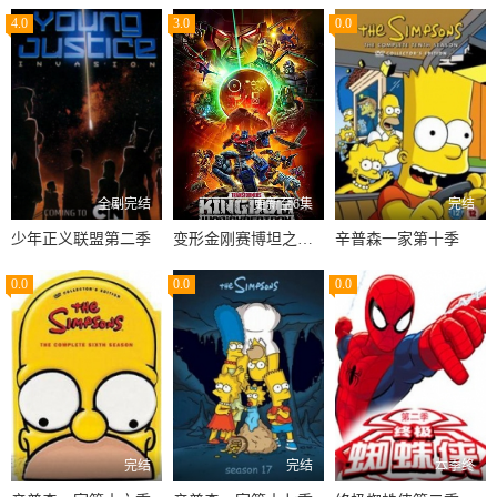
4.0
3.0
0.0
全剧完结
更新至6集
完结
少年正义联盟第二季
变形金刚赛博坦之战第三季
辛普森一家第十季
0.0
0.0
0.0
完结
完结
本季终