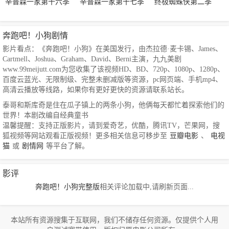
辛普森一家第十六季
辛普森一家第十七季
终极蜘蛛侠第二季
奔跑吧！小狗剧情
影片看点：《奔跑吧！小狗》在美国发行，由杰拉德·麦卡锡、James、
Cartmell、Joshua、Graham、David、Berni主演，九九美剧
www.99meijutt.com为您收集了该视频HD、BD、720p、1080p、1280p、
百度云蓝光、无限制级、完整未删减版等资源，pc网页端、手机mp4、
高清云播放等线路，如果你有更好更快的资源请联系站长。
泰哥和斯库奇是住在瓜子镇上的两条小狗，他俩每天都忙着探索他们的
世界！本剧改编自经典童书
温馨提醒：支持正版影片，请到爱奇艺，优酷，腾讯TV，芒果网，搜
狐视频等网站观看正版视频！更多相关信息可移步至
豆瓣电影
、
电视
猫
或
剧情网
等平台了解。
影评
奔跑吧！小狗完整版
相关评论加载中,请刷新页面...
本站所有资源搜集于互联网，我们不储存任何资源。仅提供个人用