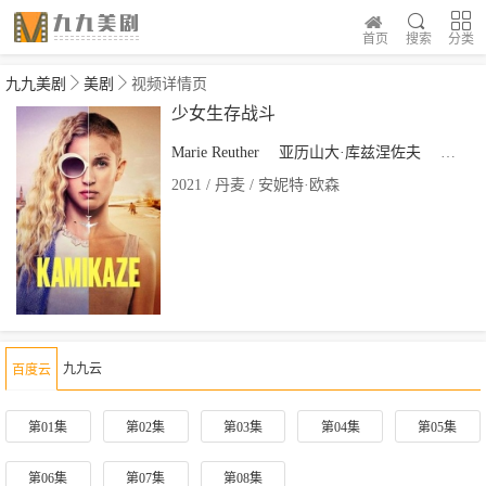
首页
搜索
分类
九九美剧
美剧
视频详情页
少女生存战斗
Marie Reuther
亚历山大·库兹涅佐夫
尤汉·
2021 / 丹麦 / 安妮特·欧森
九九云
百度云
第01集
第02集
第03集
第04集
第05集
第06集
第07集
第08集