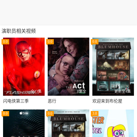
演职员相关视频
0.0
0.0
0.0
全23集
8集全
更新至4集
闪电侠第三季
恶行
欢迎来到布伦屋
0.0
0.0
3.0