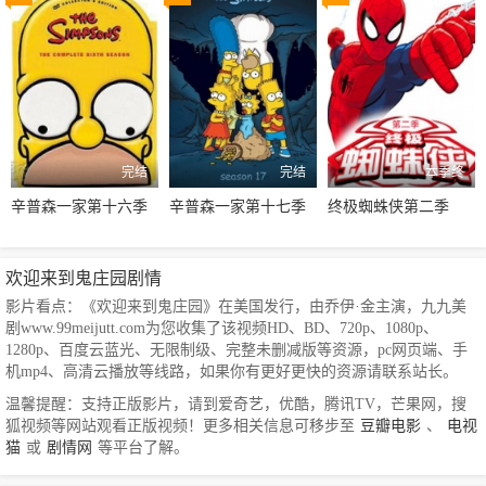
完结
完结
本季终
辛普森一家第十六季
辛普森一家第十七季
终极蜘蛛侠第二季
欢迎来到鬼庄园剧情
影片看点：《欢迎来到鬼庄园》在美国发行，由乔伊·金主演，九九美
剧www.99meijutt.com为您收集了该视频HD、BD、720p、1080p、
1280p、百度云蓝光、无限制级、完整未删减版等资源，pc网页端、手
机mp4、高清云播放等线路，如果你有更好更快的资源请联系站长。
温馨提醒：支持正版影片，请到爱奇艺，优酷，腾讯TV，芒果网，搜
狐视频等网站观看正版视频！更多相关信息可移步至
豆瓣电影
、
电视
猫
或
剧情网
等平台了解。