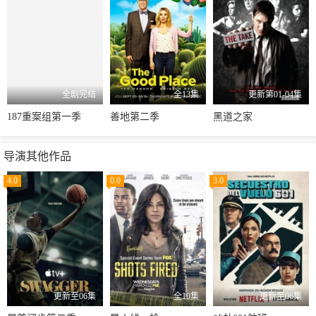
全剧完结
全13集
更新第01-04集
187重案组第一季
善地第二季
黑道之家
导演其他作品
4.0
0.0
3.0
更新至06集
全10集
更新至06集