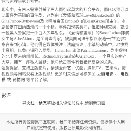
快的资源请联系站长。
现实中，有白人警察射杀了黑人而引起莫大的社会争议，而FOX预订以
此事件为基础的事件剧，这剧由《爱情和篮球Love&Basketball》的
GinaPrince-Bythewood及《嘻哈帝国Empire》的BrianGrazer所主创。本
剧设定在田纳西州的一个小镇，事件跟现实类同，但把种族交换，变成
一位黑人警察把一个白人少年射杀。《爱情和篮球》的SanaaLathan饰演
女主角AsheAkino，是个调查专家，被美国司法部指派跟随一位特别检
察官来到小镇，他们得在媒体关注﹑法庭辩论﹑小镇的动荡中，尽快找
出真相，以免小镇陷入暴乱。HelenHunt饰演PatriciaEamons，剧中虚构
的北卡罗来纳州州长。RichardDreyfuss饰演ArlenCox，一个真实的房产
大亨，拥有一座私人监狱；他与枪击事件有着错综复杂的关系...
温馨提醒：支持正版影片，请到爱奇艺，优酷，腾讯TV，芒果网，搜
狐视频等网站观看正版视频！更多相关信息可移步至
豆瓣电影
、
电视
猫
或
剧情网
等平台了解。
影评
导火线一枪完整版
相关评论加载中,请刷新页面...
本站所有资源搜集于互联网，我们不储存任何资源。仅提供个人用
户测试宽带使用，版权归原电影公司所有。