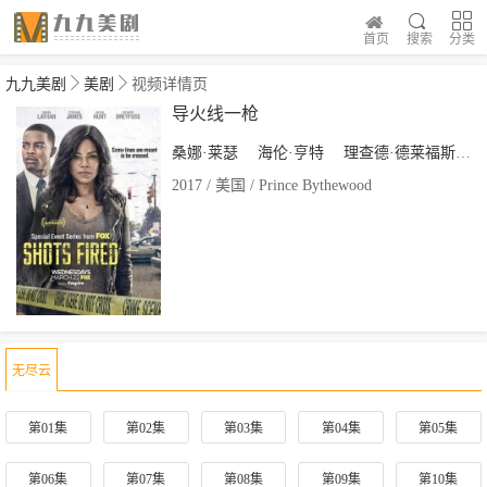
首页
搜索
分类
九九美剧
美剧
视频详情页
导火线一枪
桑娜·莱瑟
海伦·亨特
理查德·德莱福斯
2017 / 美国 / Prince Bythewood
无尽云
第01集
第02集
第03集
第04集
第05集
第06集
第07集
第08集
第09集
第10集