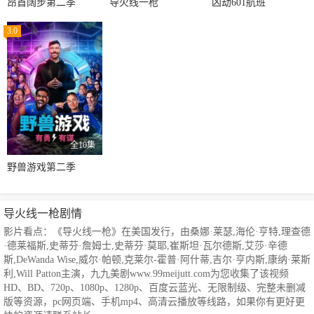
昂首阔步第二季
导火线一枪
凶劫601航班
3.0
全10集
野兽游戏第二季
导火线一枪剧情
影片看点：《导火线一枪》在美国发行，由桑娜·莱瑟,海伦·亨特,理查德
·德莱福斯,史蒂芬·詹姆士,史蒂芬·莫耶,崔斯坦·瓦尔德斯,艾莎·辛德
斯,DeWanda Wise,威尔·帕顿,克莱尔-霍普·阿什蒂,吉尔·亨内斯,康纳·莱斯
利,Will Patton主演，九九美剧www.99meijutt.com为您收集了该视频
HD、BD、720p、1080p、1280p、百度云蓝光、无限制级、完整未删减
版等资源，pc网页端、手机mp4、高清云播放等线路，如果你有更好更