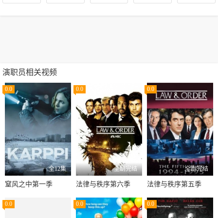
演职员相关视频
0.0
0.0
0.0
全12集
全剧完结
全剧完结
窒风之中第一季
法律与秩序第六季
法律与秩序第五季
0.0
0.0
0.0