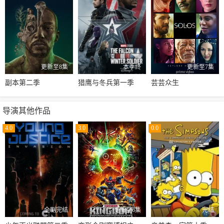
更新至8集
本季终
更新至7集
副本第二季
猎鹰与冬兵第一季
芸芸众生
导演其他作品
4.0
3.0
0.0
全剧完结
更新至6集
完结