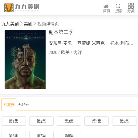
首页
搜索
分类
九九美剧
美剧
视频详情页
副本第二季
安东尼·麦凯
西蒙妮·米西克
托本·利布雷
2020 / 欧美 / 内详
无尽云
八戒云
第1集
第2集
第3集
第4集
第5集
第6集
第7集
第8集