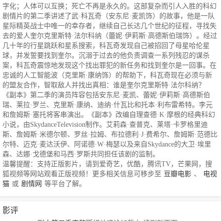
字化；人体可以互换；死亡不再是永久的。这部复杂而引人入胜的科幻
剧情片的第二季讲述了武·科瓦奇（安东尼·麦凯饰）的故事，他是一队
星际精英战士中唯一的幸存者，继续自己长达几个世纪的征程，寻找失
去的爱人奎尔克里斯特·法尔科纳（蕾妮·伊莉斯·高德斯伯瑞饰）。经过
几十年的行星跳跃和星系搜索，科瓦奇发现自己被招回了母星哈伦星
球，并发誓要找到奎尔。沉溺于过去的他负责调查一系列残忍的谋杀
案，科瓦奇震惊地发现这个找出罪犯的新任务和找到奎尔是一回事。在
忠诚的人工智能波（克里斯·康纳饰）的帮助下，科瓦奇现在必须与新
的盟友合作，智取敌人并找出真相：谁是奎尔克里斯特·法尔科纳？
《副本》第二季的演员阵容包括安东尼·麦凯、蕾妮·伊莉斯·高德斯伯
瑞、莱拉·罗兰、克里斯·康纳、迪纳·什瓦比和托本·利布雷希特。李元
和詹姆斯·塞托将客串演出。《副本》改编自理查德·K·摩根的经典科幻
小说，由SkydanceTelevision制作。艾莉森·查普克、莱塔·卡罗格里迪
斯、詹姆斯·米德尔顿、罗丝·拉姆、布拉德利·J·费希尔、詹姆斯·范德比
尔特、迈克·麦达沃伊、阿诺德·W·梅瑟以及来自Skydance的大卫·埃里
森、达娜·戈德堡和马西·罗斯共同担任该剧的监制。
温馨提醒：支持正版影片，请到爱奇艺，优酷，腾讯TV，芒果网，搜
狐视频等网站观看正版视频！更多相关信息可移步至
豆瓣电影
、
电视
猫
或
剧情网
等平台了解。
影评