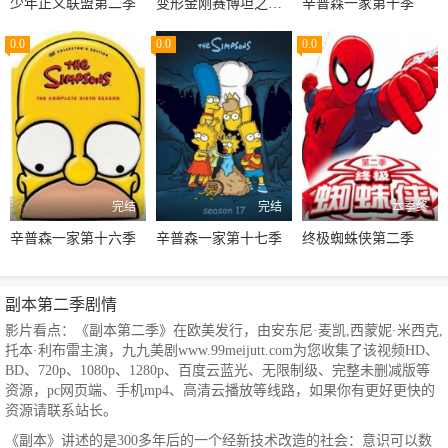
少年正义联盟第二季
变形金刚赛博坦之战第三季
辛普森一家第十季
0.0
0.0
0.0
完结
完结
本季终
辛普森一家第十六季
辛普森一家第十七季
终极蜘蛛侠第二季
副本第二季剧情
影片看点：《副本第二季》在欧美发行，由安东尼·麦凯,西蒙妮·米西克,
托本·利布雷主演，九九美剧www.99meijutt.com为您收集了该视频HD、
BD、720p、1080p、1280p、百度云蓝光、无限制级、完整未删减版等
资源，pc网页端、手机mp4、高清云播放等线路，如果你有更好更快的
资源请联系站长。
《副本》讲述的是300多年后的一个经新技术改造的社会：意识可以数