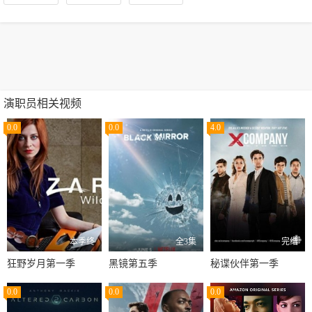
演职员相关视频
0.0
0.0
4.0
本季终
全3集
完结
狂野岁月第一季
黑镜第五季
秘谍伙伴第一季
0.0
0.0
0.0