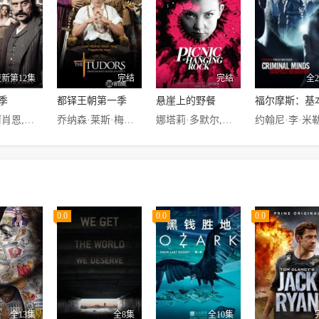
更新第12集
完结
完结
全
季
都铎王朝第一季
悬崖上的野餐
伊恩·麦柯肖恩,蒂莫西·奥利芬特,莫莉·帕克,布拉德·道里夫,W·厄尔·布朗,约翰·浩克斯,葆拉·马尔科姆森,安娜·冈,罗宾·薇格特,鲍沃斯·布斯
乔纳森·莱斯·梅耶斯,山姆·尼尔,杰瑞米·诺森,娜塔莉·多默尔,安娜·布雷维斯特
娜塔莉·多默尔,莉莉·沙利文,哈里森·吉尔伯特森,约翰尼·帕斯沃尔斯基,雅艾尔·斯通,萨玛拉·维文,贝塔尼·维特莫尔,卡尔林·费尔法克斯,亚伦·格伦尼,汤姆·霍布斯,尼古拉斯·霍普,詹姆斯·霍尔,玛德琳·麦登,鲁比·瑞斯,马克·科尔斯·史密斯,罗拉·贝西,埃米莉·格鲁尔,Anna McGahan,Alyssa Tuddenham,罗斯琳·詹托,伊内兹·库洛,Mayah Fredes,马凯拉·卡维纳
0.0
0.0
0.0
全13集
全8集
全10集