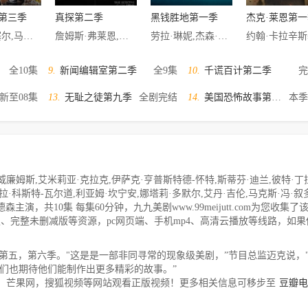
第三季
真探第二季
黑钱胜地第一季
杰克·莱恩第一
凯丽·拉塞尔,马修·瑞斯,安内特·莫翰德鲁,苏珊·米斯纳尔,科斯塔·罗宁,霍莉•泰勒,理查德·托马斯,艾莉森·赖特,诺亚·艾默里奇,吉丽安·阿莱克西,拉胡尔·康纳,斯科特·威廉姆·文特斯,Lev·Gorn,Keidrich·Sellati,Brandon·J.·Dirden
詹姆斯·弗莱恩,李升熙,亚德里亚·霍纳,安迪·麦肯济,克里斯蒂安·坎贝尔,阿莱克斯·费尔南德斯,加布里埃尔·鲁纳,科特妮·哈芙森,艾米莉·里奥斯,瑞利·史密斯,乔·林德斯特伦,艾格尼丝·欧列,卡拉·维拉,切特·格里索姆,贾米森·琼斯,阿米亚·莫雷蒂
劳拉·琳妮,杰森·贝特曼,杰森·巴特勒·哈纳,斯凯勒·加特纳,马克·门查卡,埃塞·莫拉雷斯,罗伯特·C.特雷维勒,Trevor·Long
全10集
9.
新闻编辑室第二季
全9集
10.
千谎百计第二季
完
新至08集
13.
无耻之徒第九季
全剧完结
14.
美国恐怖故事第三季
本季
姆斯,艾米莉亚·克拉克,伊萨克·亨普斯特德-怀特,斯蒂芬·迪兰,彼特·丁
拉·科斯特-瓦尔道,利亚姆·坎宁安,娜塔莉·多默尔,艾丹·吉伦,马克斯·冯·叙
主演，共10集 每集60分钟，九九美剧www.99meijutt.com为您收集了
无限制级、完整未删减版等资源，pc网页端、手机mp4、高清云播放等线路，如
订第五，第六季。"这是是一部非同寻常的现象级美剧，”节目总监迈克说，
我们也期待他们能制作出更多精彩的故事。”
，芒果网，搜狐视频等网站观看正版视频！更多相关信息可移步至
豆瓣电