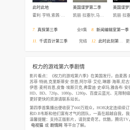
此时此地
美国谍梦第二季
美国谍梦
霍利·亨特,索茜·贝肯,雷蒙德·李,蒂姆·罗宾斯,丹尼尔·祖瓦图,乔·威廉森,妮卡尔·扎德甘,安迪·比恩,费尔南达·安德拉德,安东尼·阿吉吉,玛德琳·贝塔尼,克里斯蒂娜·伯德特,坦纳·斯泰恩,Avynn Crowder-Jones,杰瑞卡·辛顿,马尔万·萨拉玛,Niousha Noor,丽兹·布罗德威
凯丽·拉塞尔,马修·瑞斯,安内特·莫翰德鲁
7.
真探第三季
全8集
8.
新闻编辑室第一季
11.
千谎百计第三季
完结
12.
此时此刻第一季
更
权力的游戏第六季剧情
影片看点：《权力的游戏第六季》在美国发行，由麦茜·威廉
苏菲·特纳,克里斯蒂安·奈恩,阿尔菲·艾伦,琳娜·海蒂,尼古
伊恩·麦柯肖恩,皮鲁·埃斯贝克,弗雷迪·史卓玛,雅各布·安德森
HD、BD、720p、1080p、1280p、百度云蓝光、
更好更快的资源请联系站长。
第四季首集播出便收获了660万观众，HOB决定连续续
和D.B韦斯和他们富有才气的团队，一直在超越自我，
温馨提醒：支持正版影片，请到爱奇艺，优酷，腾讯TV
电视猫
或
剧情网
等平台了解。