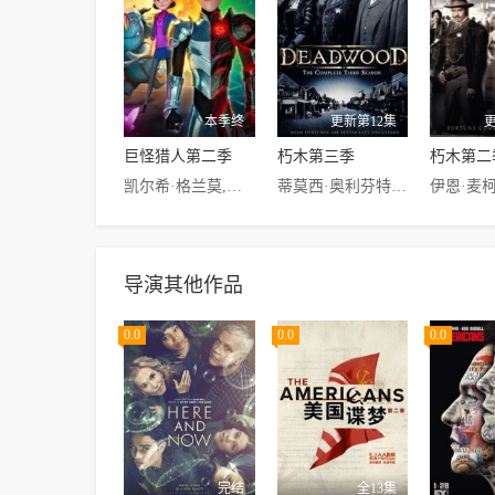
本季终
更新第12集
巨怪猎人第二季
朽木第三季
朽木第二
凯尔希·格兰莫,乔纳森·海德,艾米·兰德克,朗·普尔曼,琳娜·海蒂,马克·哈米尔,大卫·布拉德利,科尔·桑德,查理·塞斯顿,安东·叶利钦,Lexi·Medrano
蒂莫西·奥利芬特,伊恩·麦柯肖恩,莫莉·帕克,约翰·浩克斯,吉姆·比弗
导演其他作品
0.0
0.0
0.0
完结
全13集