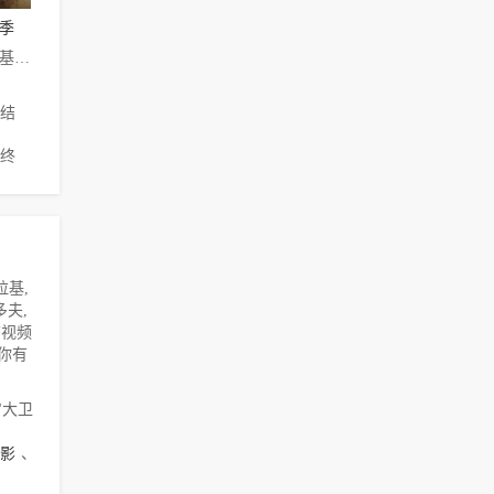
季
约翰·卡拉辛斯基,梅纳·玛索德,戈兰·卡斯蒂克,玛丽-乔西·克罗兹,马特·麦考伊,艾比·考尼什,维德尔·皮尔斯,Ali·Suliman,Victoria·Sanchez,Amir·El-Masry,John·Hoogenakker,Brittany·Drisdelle
结
终
拉基,
多夫,
该视频
果你有
"大卫
影
、