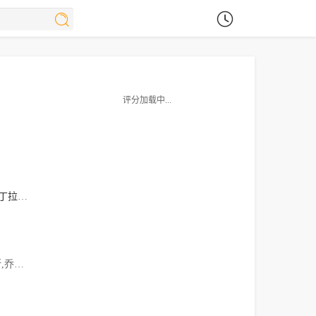
评分加载中...
丁拉基
苏菲·特纳
克里斯蒂安·奈恩
阿尔菲·艾伦
琳娜·海蒂
尼
·马丁