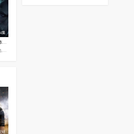
24集
福尔摩斯：基本演绎法第一季
约翰尼·李·米勒,刘玉玲,艾丹·奎因,乔恩·迈克尔·希尔,娜塔莉·多默尔
完结