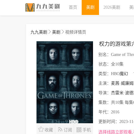
首页
美剧
2026美剧
美
九九美剧
美剧
视频详情页
权力的游戏第
别名：
Game of Thro
状态：
全10集
类型：
HBO
魔幻
主演：
麦茜·威廉姆
导演：
杰雷米·波德
集数：
共10集 每集
年代：
2016
更新时间：
2023-11
收藏
订阅
手机
选择线路立即观看