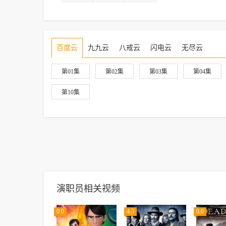
百度云
九九云
八戒云
闪电云
无尽云
第01集
第02集
第03集
第04集
第10集
演职员相关视频
0.0
4.3
0.0