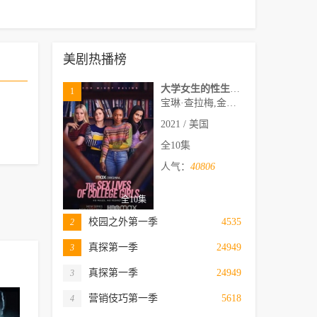
美剧热播榜
大学女生的性生活第一季
1
宝琳·查拉梅,金伯利·马图拉,米多莉·弗朗西斯,劳伦·斯宾瑟,史蒂芬·瓜里诺,卡维·拉德尼尔,马特·马洛伊,嘉文·莱特伍德,肯尼迪·利·斯洛克姆,马修·戈尔德,莱西·哈特塞尔,罗布·许贝尔,莱克斯·金,佩吉·陆,雪莉·谢波德,妮可·沙利文,吉利安·阿美娜特
2021 / 美国
全10集
人气：
40806
全10集
校园之外第一季
4535
2
真探第一季
24949
3
真探第一季
24949
3
营销伎巧第一季
5618
4