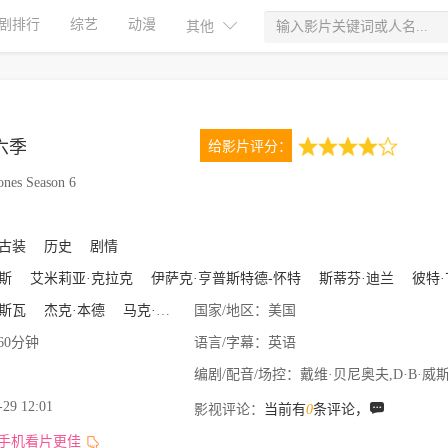
剧排行
综艺
动漫
其他
六季
给影片评分：
4.0
nes Season 6
10次评分
古装
历史
剧情
斯
艾米莉亚·克拉克
伊萨克·亨普斯特德-怀特
斯蒂芬·迪兰
彼特·
斯瓦
杰克·本德
马克·米罗
国家/地区：
丹尼尔·沙克海姆
美国
米格尔·萨普什尼克
60分钟
语言/字幕：
英语
编剧/配音/场控：
戴维·贝尼奥夫,D·B·威斯,乔治
-29 12:01
影视评论：
当前有
0
条评论，
,手机看片更佳