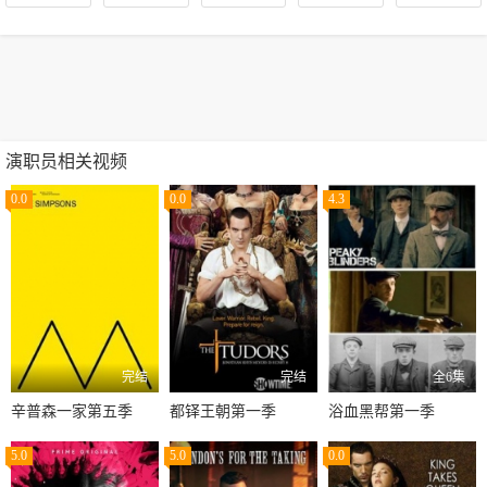
演职员相关视频
0.0
0.0
4.3
完结
完结
全6集
辛普森一家第五季
都铎王朝第一季
浴血黑帮第一季
5.0
5.0
0.0