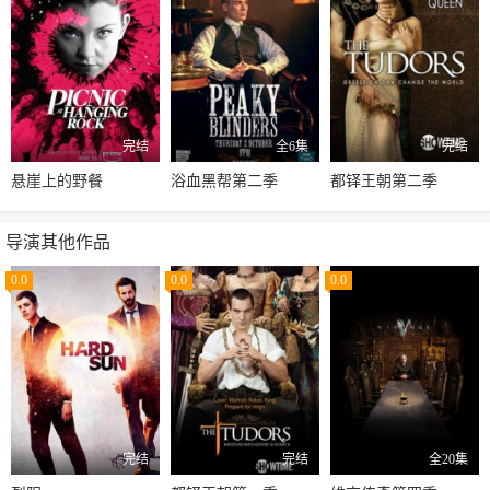
完结
全6集
完结
悬崖上的野餐
浴血黑帮第二季
都铎王朝第二季
导演其他作品
0.0
0.0
0.0
完结
完结
全20集