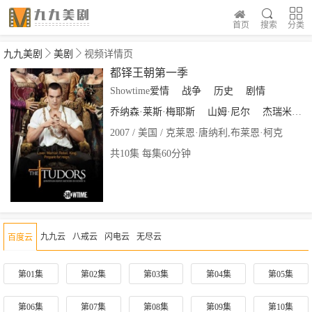
首页
搜索
分类
九九美剧
美剧
视频详情页
都铎王朝第一季
Showtime
爱情
战争
历史
剧情
乔纳森·莱斯·梅耶斯
山姆·尼尔
杰瑞米·诺森
2007 / 美国 / 克莱恩·唐纳利,布莱恩·柯克
共10集 每集60分钟
九九云
八戒云
闪电云
无尽云
百度云
第01集
第02集
第03集
第04集
第05集
第06集
第07集
第08集
第09集
第10集