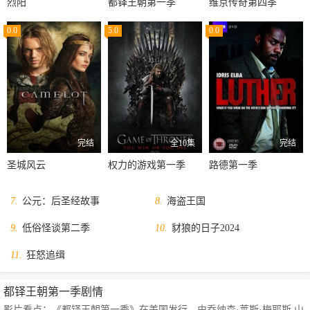
烈阳
都铎王朝第一季
维京传奇第四季
0.0
5.0
0.0
完结
全10集
完结
圣城风云
权力的游戏第一季
路德第一季
7.
公元：后圣经故事
8.
海盗王国
9.
低俗怪谈第二季
10.
豺狼的日子2024
11.
狂怒追缉
都铎王朝第一季剧情
影片看点：《都铎王朝第一季》在美国发行，由乔纳森·莱斯·梅耶斯,山