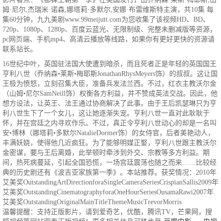
姆·尼尔,杰瑞米·诺森,娜塔莉·多默尔,安娜·布雷维斯特主演，共10集 每
集60分钟，九九美剧www.99meijutt.com为您收集了该视频HD、BD、
720p、1080p、1280p、百度云蓝光、无限制级、完整未删减版等资源，
pc网页端、手机mp4、高清云播放等线路，如果你有更好更快的资源请
联系站长。
16世纪中叶，英国驻法国大使遭到暗杀，而且死者正是年轻的英国国王
亨利八世（乔纳森•莱斯•梅耶斯JonathanRhysMeyers饰）的叔叔。这让国
王极为愤怒，立刻召集大臣，准备兵发法兰西。不过，红衣主教沃尔金
（山姆•尼尔SamNeill饰）权衡各方利益，并不赞成英法交战。因此，他
想方设法，让英王、法王通过协商解决了此事。由于王后凯瑟琳只为亨
利八世生下了一个女儿，这让她逐渐失宠。亨利八世一直对此耿耿于
怀，并在宫廷之内寻欢作乐。不过，真正令亨利八世动心的却是一名叫
安•博林（娜塔莉•多默尔NatalieDormer饰）的女侍官，后者美艳动人，
丰满妖娆，使得他几近疯狂。为了能够明媒正娶，亨利八世跟主教沃尔
金密谋，要与王后离婚，此举顿时牵涉到外交、宗教等多方利益。期
间，热死病蔓延，引起全国恐慌，一场宫廷震荡也随之而来……比较经
典的历史剧还有《波吉亚家族第一季》。本站推荐。获奖情况：2010年
艾美奖OutstandingArtDirectionforaSingleCameraSeriesCrispianSallis2009年
艾美奖OutstandingCinematographyforaOneHourSeriesOusamaRawi2007年
艾美奖OutstandingOriginalMainTitleThemeMusicTrevorMorris
温馨提醒：支持正版影片，请到爱奇艺，优酷，腾讯TV，芒果网，搜