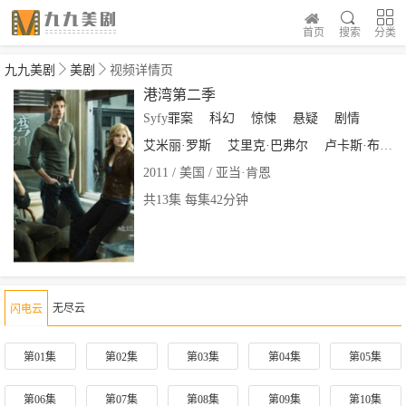
首页
搜索
分类
九九美剧
美剧
视频详情页
港湾第二季
Syfy
罪案
科幻
惊悚
悬疑
剧情
艾米丽·罗斯
艾里克·巴弗尔
卢卡斯·布莱恩特
2011 / 美国 / 亚当·肯恩
共13集 每集42分钟
无尽云
闪电云
第01集
第02集
第03集
第04集
第05集
第06集
第07集
第08集
第09集
第10集