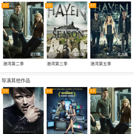
0.0
0.0
0.0
全13集
全13集
全26集
港湾第二季
港湾第三季
港湾第五季
导演其他作品
5.0
0.0
0.0