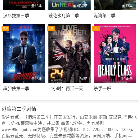
全13集
全剧完结
全13集
汉尼拔第三季
镜花水月第二季
港湾第二季
0.0
0.0
0.0
全13集
完结
10集全
超胆侠第一季
24小时：再活一天
杀手一班
港湾第二季剧情
影片看点：《港湾第二季》在美国发行，由艾米丽·罗斯,艾里克·巴弗尔,
卢卡斯·布莱恩特主演，共13集 每集42分钟，九九美剧
www.99meijutt.com为您收集了该视频HD、BD、720p、1080p、1280p、
百度云蓝光、无限制级、完整未删减版等资源，pc网页端、手机mp4、