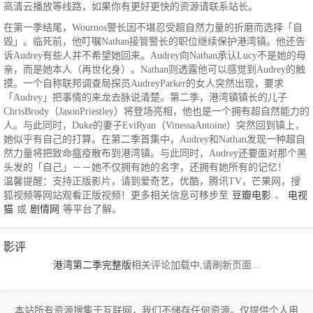
高清云播放等线路，如果你有更好更快的资源请联系站长。
在第一季结尾，Wournos警长因不堪忍受超自然力量的折磨而选择「自
毁」。临死前，他叮嘱Nathan接管警长的职位继续保护港湾镇。他还告
诉Audrey有些人并不希望她回来。Audrey向Nathan承认Lucy不是她的母
亲，而是她本人（再世化身）。Nathan则透露他可以感觉到Audrey的触
摸。一个自称联邦调查局探员AudreyParker的女人突然出现，要求
「Audrey」把事情的来龙去脉说清楚。第二季，港湾镇镇长的儿子
ChrisBrody（JasonPriestley）将登场亮相，他也是一个拥有超自然能力的
人。与此同时，Duke的妻子EviRyan（VinessaAntoine）突然回到镇上，
她似乎有自己的打算。在第二季首集中，Audrey和Nathan发现一种超自
然力量将把致命瘟疫散布到港湾镇。与此同时，Audrey还要面对那个黑
头发的「自己」－－她不仅拥有她的名字，还拥有她所有的记忆！
温馨提醒：支持正版影片，请到爱奇艺，优酷，腾讯TV，芒果网，搜
狐视频等网站观看正版视频！更多相关信息可移步至
豆瓣电影
、
电视
猫
或
剧情网
等平台了解。
影评
港湾第二季完整版
相关评论加载中,请刷新页面...
本站所有资源搜集于互联网，我们不储存任何资源。仅提供个人用