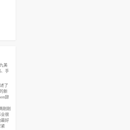
九九美
端、手
讲述了
名的新
son辞
。
俩刚刚
事业很
他最好
常紧