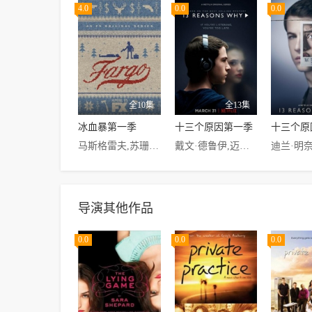
4.0
0.0
0.0
全10集
全13集
冰血暴第一季
十三个原因第一季
十三个原
马斯格雷夫,苏珊·朴,基思·卡拉丹,朱莉·安·埃默里,斯宾塞·德雷弗,Peter·Breitmayer,查德·斯坦利·马丁,祖舒华·克洛斯,格伦·豪尔顿,布莱恩·马克金森,奥利弗·普莱特,雷切尔·布兰卡德,拉塞尔·哈瓦尔德,亚当·戈德堡,凯特·沃什
戴文·德鲁伊,迈尔斯·赫尔泽,艾丽莎·伯,艾米·哈格里夫斯,德里克·卢克,迪兰·明奈特,凯特·沃什
导演其他作品
0.0
0.0
0.0