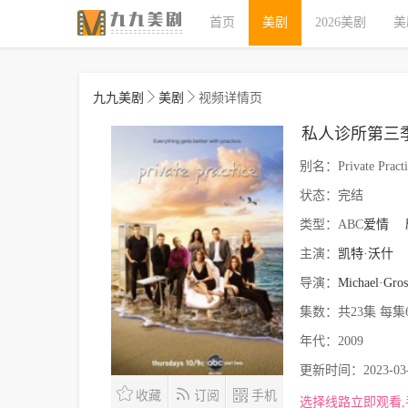
首页
美剧
2026美剧
美
九九美剧
美剧
视频详情页
私人诊所第三
别名：
Private Pract
状态：
完结
类型：
ABC
爱情
主演：
凯特·沃什
导演：
Michael·Gro
集数：
共23集 每集
年代：
2009
更新时间：
2023-03
收藏
订阅
手机
选择线路立即观看