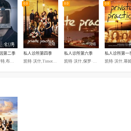
0.0
0.0
0.0
全13集
完结
完结
因第二季
私人诊所第四季
私人诊所第六季
私人诊所第一
迪兰·明奈特,布兰登·弗林,克里斯蒂安·纳瓦罗,艾丽莎·伯,贾斯汀·普瑞提斯,戴文·德鲁伊,迈尔斯·赫尔泽,罗斯·巴特勒,德里克·卢克,凯瑟琳·兰福德,凯特·沃什,布莱恩·达西·詹姆斯,艾米·哈格里夫斯,Ajiona·Alexus,安妮·文特斯
凯特·沃什,Timothy·Daly,艾米·布伦尼曼,保罗·安德斯坦,泰雅·迪格斯,卡迪·斯特瑞兰德,布莱恩·奔本,奥德拉·麦克唐纳
凯特·沃什,保罗·安德斯坦,泰雅·迪格斯