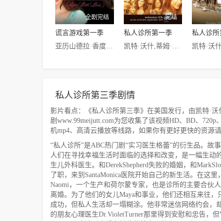
全剧完结
完结
谎言游戏第一季
私人诊所第一季
私人诊所
亚历山德拉·香度,布莱尔·雷德福,Mitch·Ryan
凯特·沃什,蒂姆·达利,艾米·布伦尼曼
私人诊所第三季剧情
影片看点：《私人诊所第三季》在美国发行，由凯特·沃什,
剧www.99meijutt.com为您收集了该视频HD、BD、
机mp4、高清云播放等线路，如果你有更好更快的资源
“私人诊所”是ABC热门剧“实习医生格蕾”的衍生品。
人们在寻找幸福生活时面临的选择和改变，是一幅生动的生活肖像画。
生儿外科医生。和DerekShepherd失败的婚姻，和MarkSl
了职，来到SantaMonica医院开始自己的新生活。在这里
Naomi，一个生产和荷尔蒙专家，也是诊所的主要合伙
离婚。为了他们的女儿Maya和事业，他们还相互来往，只不
成功，但私人生活却一塌糊涂。他非常迷信网络约会，却总
的朋友心理医生Dr.VioletTurner那里得到安慰和