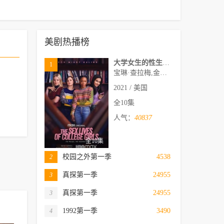
美剧热播榜
大学女生的性生活第一季
1
宝琳·查拉梅,金伯利·马图拉,米多莉·弗朗西斯,劳伦·斯宾瑟,史蒂芬·瓜里诺,卡维·拉德尼尔,马特·马洛伊,嘉文·莱特伍德,肯尼迪·利·斯洛克姆,马修·戈尔德,莱西·哈特塞尔,罗布·许贝尔,莱克斯·金,佩吉·陆,雪莉·谢波德,妮可·沙利文,吉利安·阿美娜特
2021 / 美国
全10集
人气：
40837
全10集
校园之外第一季
4538
2
真探第一季
24955
3
真探第一季
24955
3
1992第一季
3490
4