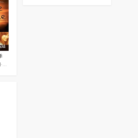
完结
季
凯特·沃什,蒂姆·达利,艾米·布伦尼曼