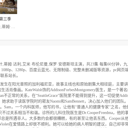
完结
第三季
凯特·沃什,蒂姆·达利,艾米·布伦尼曼,保罗·安德斯坦
蒂姆·达利,艾米·布伦尼曼,保罗·安德斯坦主演，共23集 每集60分钟，
720p、1080p、1280p、百度云蓝光、无限制级、完整未删减版等资源，pc网页
请联系站长。
故事发生在阳光普照的加利福尼亚，故事主线也和原始剧集大相径庭，主要
KateWalsh饰的AddisonForbesMontgomery医生，是一个著
oan不正常的关系，在“SeattleGrace”医院里不能得到提升，这一切促使Addi
，她求助于读医学院时的密友Naomi和SamBennett，决心加入他们的团队
人。Sam，一个内科医师，他写的书，让他有“普通人的健康专家”之名，他
过关系相当不和谐。诊所的儿科住院医生是Dr.CooperFreedma，他的
是所遇非人。大多数约会都很糟糕，有的甚至让他丢东西。Cooper从
忠告，但Violet在爱情路上却很不顺利。她可以给她的病人明智的建议，自己却非