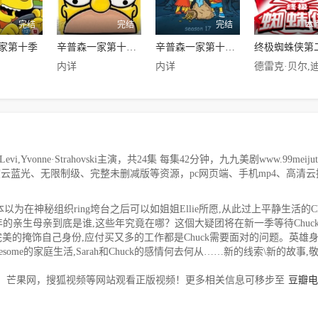
完结
完结
完结
本
家第十季
辛普森一家第十六季
辛普森一家第十七季
终极蜘蛛侠第
内详
内详
onne·Strahovski主演，共24集 每集42分钟，九九美剧www.99meijutt
p、百度云蓝光、无限制级、完整未删减版等资源，pc网页端、手机mp4、高清
以为在神秘组织ring垮台之后可以如姐姐Ellie所愿,从此过上平静生活的Ch
亲生母亲到底是谁,这些年究竟在哪？这個大疑团将在新一季等待Chuc
t的副作用,完美的掩饰自己身份,应付买又多的工作都是Chuck需要面对的问题。英雄
some的家庭生活,Sarah和Chuck的感情何去何从……新的线索\新的故事,
，芒果网，搜狐视频等网站观看正版视频！更多相关信息可移步至
豆瓣电