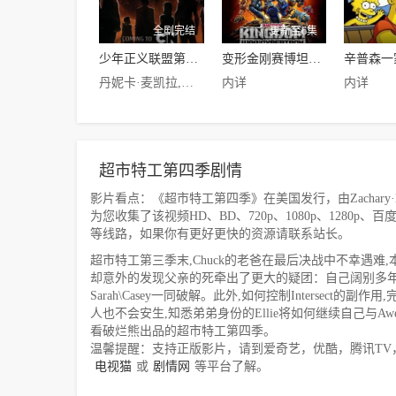
全剧完结
更新至6集
少年正义联盟第二季
变形金刚赛博坦之战第三季
辛普森一
丹妮卡·麦凯拉,诺兰·诺斯,Jason·Spisak,Cameron·Bowen,莱西·沙伯特,蒂姆·克里,布鲁斯·格林伍德,Logan·Grove
内详
内详
超市特工第四季剧情
影片看点：《超市特工第四季》在美国发行，由Zachary·Levi,Yv
为您收集了该视频HD、BD、720p、1080p、1280
等线路，如果你有更好更快的资源请联系站长。
超市特工第三季末,Chuck的老爸在最后决战中不幸遇难,本
却意外的发现父亲的死牵出了更大的疑团：自己阔别多年的
Sarah\Casey一同破解。此外,如何控制Intersec
人也不会安生,知悉弟弟身份的Ellie将如何继续自己与Awe
看破烂熊出品的超市特工第四季。
温馨提醒：支持正版影片，请到爱奇艺，优酷，腾讯TV
电视猫
或
剧情网
等平台了解。