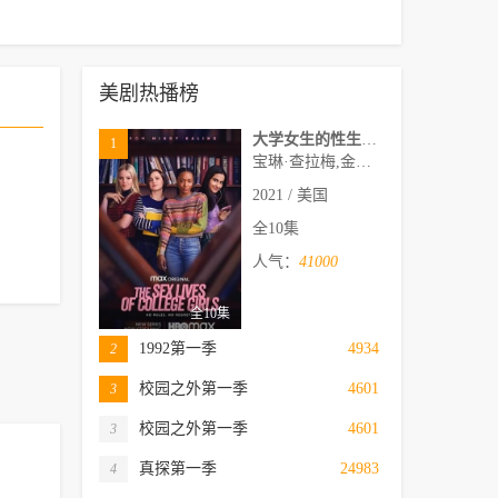
美剧热播榜
大学女生的性生活第一季
1
宝琳·查拉梅,金伯利·马图拉,米多莉·弗朗西斯,劳伦·斯宾瑟,史蒂芬·瓜里诺,卡维·拉德尼尔,马特·马洛伊,嘉文·莱特伍德,肯尼迪·利·斯洛克姆,马修·戈尔德,莱西·哈特塞尔,罗布·许贝尔,莱克斯·金,佩吉·陆,雪莉·谢波德,妮可·沙利文,吉利安·阿美娜特
2021 / 美国
全10集
人气：
41000
全10集
1992第一季
4934
2
校园之外第一季
4601
3
校园之外第一季
4601
3
真探第一季
24983
4