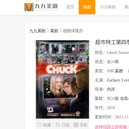
首页
美剧
2026美剧
美
九九美剧
美剧
视频详情页
超市特工第四
别名：
Chuck Season
状态：
全24集
类型：
NBC
喜剧
主演：
Zachary·Levi
导演：
内详
集数：
共24集 每集
年代：
2010
更新时间：
2023-11
收藏
订阅
手机
选择线路立即观看