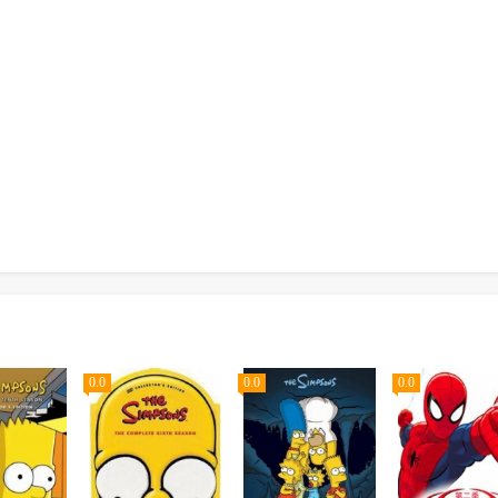
0.0
0.0
0.0