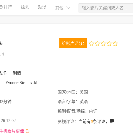
剧排行
综艺
动漫
其他
季
给影片评分：
0.0
 4
0次评分
动作
剧情
Yvonne·Strahovski
国家/地区：
美国
42分钟
语言/字幕：
英语
编剧/配音/场控：
内详
-26 12:02
影视评论：
当前有
0
条评论，
,手机看片更佳