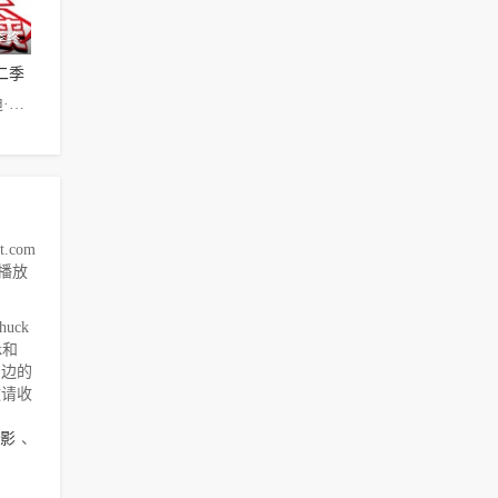
季终
二季
德雷克·贝尔,迪·布拉雷·贝克尔,Ogie·Banks
.com
云播放
uck
k和
身边的
敬请收
影
、