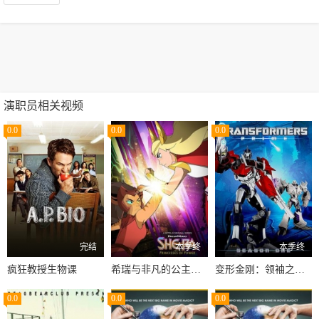
演职员相关视频
0.0
0.0
0.0
完结
本季终
本季终
疯狂教授生物课
希瑞与非凡的公主们第二季
变形金刚：领袖之证第一季
0.0
0.0
0.0