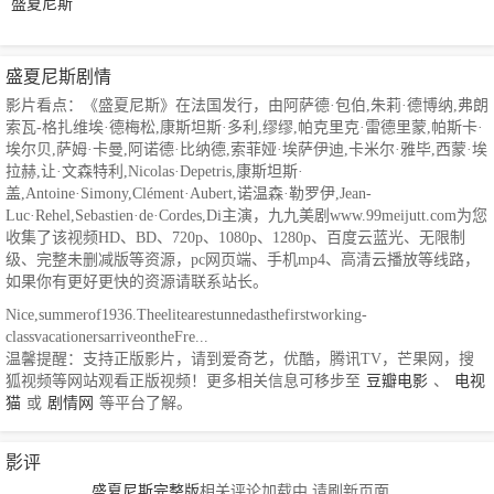
盛夏尼斯
盛夏尼斯剧情
影片看点：《盛夏尼斯》在法国发行，由阿萨德·包伯,朱莉·德博纳,弗朗
索瓦-格扎维埃·德梅松,康斯坦斯·多利,缪缪,帕克里克·雷德里蒙,帕斯卡·
埃尔贝,萨姆·卡曼,阿诺德·比纳德,索菲娅·埃萨伊迪,卡米尔·雅毕,西蒙·埃
拉赫,让·文森特利,Nicolas·Depetris,康斯坦斯·
盖,Antoine·Simony,Clément·Aubert,诺温森·勒罗伊,Jean-
Luc·Rehel,Sebastien·de·Cordes,Di主演，九九美剧www.99meijutt.com为您
收集了该视频HD、BD、720p、1080p、1280p、百度云蓝光、无限制
级、完整未删减版等资源，pc网页端、手机mp4、高清云播放等线路，
如果你有更好更快的资源请联系站长。
Nice,summerof1936.Theelitearestunnedasthefirstworking-
classvacationersarriveontheFre...
温馨提醒：支持正版影片，请到爱奇艺，优酷，腾讯TV，芒果网，搜
狐视频等网站观看正版视频！更多相关信息可移步至
豆瓣电影
、
电视
猫
或
剧情网
等平台了解。
影评
盛夏尼斯完整版
相关评论加载中,请刷新页面...