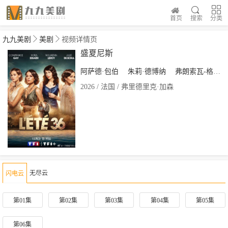
首页
搜索
分类
九九美剧
美剧
视频详情页
盛夏尼斯
阿萨德·包伯
朱莉·德博纳
弗朗索瓦-格扎维埃·德梅松
2026 / 法国 / 弗里德里克·加森
无尽云
闪电云
第01集
第02集
第03集
第04集
第05集
第06集