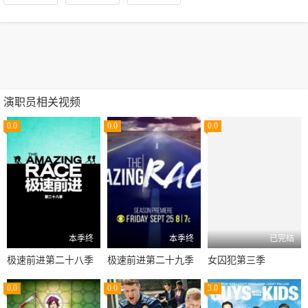
演职员相关视频
0.0
0.0
0.0
本季终
本季终
已完结
极速前进第二十八季
极速前进第二十九季
女囚犯第三季
0.0
0.0
3.0