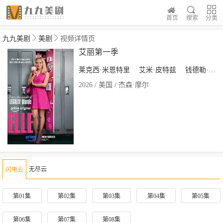
首页
搜索
分类
九九美剧
美剧
视频详情页
艾丽第一季
莱克西·米恩特里
艾米·皮特兹
钱德勒·金尼
2026 / 美国 / 杰森·摩尔
无尽云
闪电云
第01集
第02集
第03集
第04集
第05集
第06集
第07集
第08集