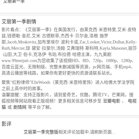
艾丽第一季
艾丽第一季剧情
影片看点：《艾丽第一季》在美国发行，由莱克西·米恩特里,艾米·皮特
兹,钱德勒·金尼,艾米·古德默菲,杰西卡·贝尔金,洛根·施罗
耶,Jacob,Moskovitz,加布里埃尔·波利卡诺,Zac,Looker,Victor,Dolhai,Kelly-
Ruth,Mercier,琼·黛安·拉斐尔,汤姆·艾弗瑞特·斯科特,Kayla,Maisonet,丽莎
·山田,大卫·伯卡,克洛伊·韦珀,布拉德·哈德主演，九九美剧
www.99meijutt.com为您收集了该视频HD、BD、720p、1080p、1280p、
百度云蓝光、无限制级、完整未删减版等资源，pc网页端、手机mp4、
高清云播放等线路，如果你有更好更快的资源请联系站长。
聚焦“红粉律师”ElleWoods（莱克西·米恩特里饰）进入哈佛大学法学院
之前上高中时的故事。
温馨提醒：支持正版影片，请到爱奇艺，优酷，腾讯TV，芒果网，搜
狐视频等网站观看正版视频！更多相关信息可移步至
豆瓣电影
、
电视
猫
或
剧情网
等平台了解。
影评
艾丽第一季完整版
相关评论加载中,请刷新页面...