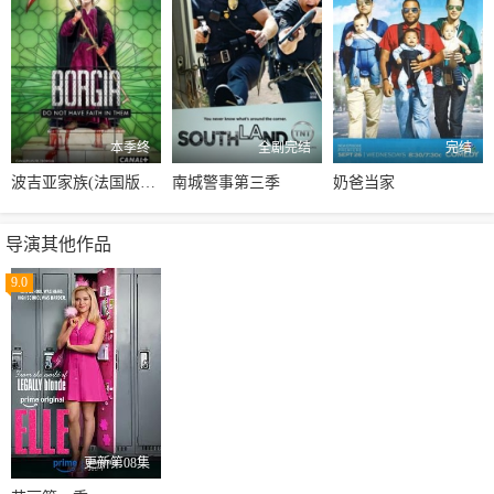
本季终
全剧完结
完结
波吉亚家族(法国版)第一季
南城警事第三季
奶爸当家
导演其他作品
9.0
更新第08集