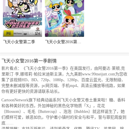
已完结
已完结
飞天小女警第二季
飞天小女警2016第一季
飞天小女警2016第一季剧情
影片看点：《飞天小女警2016第一季》在美国发行，由阿曼达·莱顿,克
里斯汀·李,娜塔莉·帕拉米迪斯主演，九九美剧www.99meijutt.com为您收
集了该视频HD、BD、720p、1080p、1280p、百度云蓝光、无限制级、
完整未删减版等资源，pc网页端、手机mp4、高清云播放等线路，如果
你有更好更快的资源请联系站长。
CartoonNetwork旗下经典动画系列飞天小女警又卷土重来啦！糖、香料
和各种美好的东西，外加神秘的黑色化学物质「X」，花花
（Blossom）、毛毛（Buttercup）、泡泡（Bubbles）就这样诞生了，她
们模样可爱，嫉恶如仇，守护着小镇村的安全与和平，誓与罪犯周旋到
底……
温馨提醒：支持正版影片，请到爱奇艺，优酷，腾讯TV，芒果网，搜