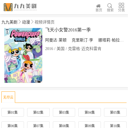
首页
搜索
分类
九九美剧
动漫
视频详情页
飞天小女警2016第一季
阿曼达·莱顿
克里斯汀·李
娜塔莉·帕拉米迪斯
2016 / 美国 / 克雷格·迈克科雷肯
无尽云
第01集
第02集
第03集
第04集
第05集
第06集
第07集
第08集
第09集
第10集