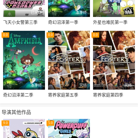
已完结
本季终
完结
飞天小女警第三季
奇幻沼泽第一季
外星也难民第一季
0.0
0.0
0.0
本季终
完结
完结
奇幻沼泽第二季
寄养家庭第五季
寄养家庭第四季
导演其他作品
9.0
5.0