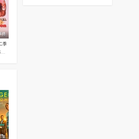
季终
二季
彼得·法尔克,布莱思·丹纳,安贾妮特·科默,约翰·卡索维茨,James·Olson,玛娜·洛伊,James·McEachin,Don·Knight,森田则之,迈克尔·帕塔奇,Michael·Fox,Dawn·Frame,Charles·Macaulay,George·Gaynes,Wallace·Chadwell
0集