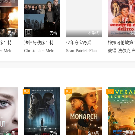
完结
完结
本季终
本
法律与秩序：特殊受害者第十二季
法律与秩序：特殊受害者第八季
少年夺宝奇兵
神探可伦坡第
Christopher·Meloni,Mariska·Hargitay,Richard·Belzer,Ice-T,B.D.·Wong,Tamara·Tunie,Dann·Florek
Christopher·Meloni,达恩·弗洛莱克,Richard·Belzer,Diane·Neal,Ice-T,B.D.·Wong,Tamara·Tunie,Dann·Florek
Sean·Patrick·Flanery George·Hall Clare·Higgins Veronica·Logan
0.0
0.0
4.0
全8集
完结
全11集
更新第1