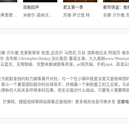
双胞回声
君主第一季
阿曼达·塞弗里德 纳威恩·安德利维斯 斯蒂芬·弗雷 威廉姆·H·梅西 劳里·梅特卡夫 萨姆·沃特森 伊丽莎白·玛维尔 乌特卡什·安邦德卡尔 迈克尔·艾恩塞德 迈克尔·吉尔 安妮·阿彻 萨姆·史特拉雷 麦可拉·沃金丝 柯特伍德·史密斯 凯文·苏斯曼 艾邦·摩斯-巴克拉赫 比尔·欧文 凯特·伯顿 丽莎盖伊·汉密尔顿 肖恩·布朗 乔什·帕斯 迪兰·明奈特 阿兰·卢克
米歇尔·莫纳汉,泰娜·拉欣,西利亚·维斯顿,迈克尔·奥尼尔,麦迪·尼科尔斯,David Schifter,马特·波莫,乔纳森·塔克,丹尼尔·逊亚塔,格兰特·菲利,查尔斯·格林,罗珊妮·扎亚斯,Perry Smith,阿德里安·艾普莉,Madison Abbott,Alise Willis,Isaiah Stratton,Lucy Hammond,Deja Dee,Hazel Mason,Ethan
苏珊·萨兰登,特雷斯·阿德金斯,塔根·伯恩斯,安娜·弗莱尔,约书亚·萨斯,凯文·卡洪,利比·布兰顿,伊娃·阿穆里,玛莎·希加瑞达,费斯·普林斯,D.W.莫菲特,Meagan·Holder,亚当·克罗斯代尔,达蒙达尤卜,瑞诗玛·谢蒂,汉娜·艾琳,贝丝·迪托,卡勒姆·科尔,奥马尔·莫卧儿
贝尔曼,克里斯蒂安·凯恩,迈克尔·马西尼,贝丝·涅斯格拉夫,阿丽莎·香农
,拉塞尔·吉布斯,Christopher,Heskey,法比奥菈·蕾诺主演，九九美剧www.99meijutt
p、百度云蓝光、无限制级、完整未删减版等资源，pc网页端、手机mp4、高清
变为肮脏金钱的权力掮客展开对抗，与一个在小镇中既是法官又是陪审团
，智斗一个兼营国际敲诈的台球高手，并揭露一个剥削童工的工业家。与
处理新的人际关系所带来的后果。但无论面对什么挑战，只要有人需要帮
，芒果网，搜狐视频等网站观看正版视频！更多相关信息可移步至
豆瓣电