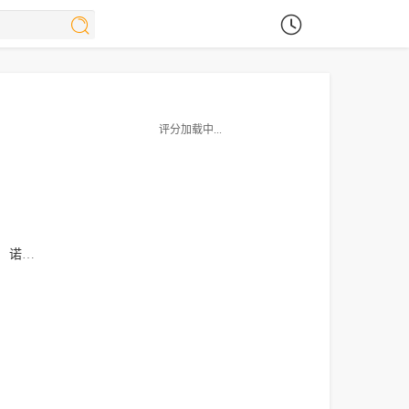
评分加载中...
诺亚·怀尔
金杰·克雷斯曼
Artur
Zai
Barrera
Bobby
George