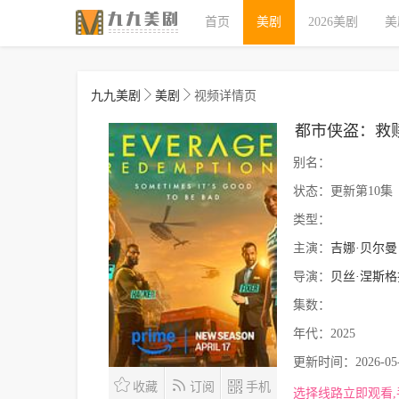
首页
美剧
2026美剧
美
九九美剧
美剧
视频详情页
都市侠盗：救
别名：
状态：
更新第10集
类型：
主演：
吉娜·贝尔曼
导演：
贝丝·涅斯格
集数：
年代：
2025
更新时间：
2026-05
收藏
订阅
手机
选择线路立即观看