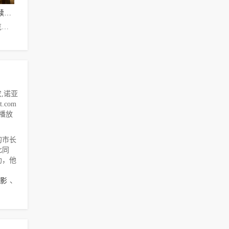
都市侠盗：救赎第三季
吉娜·贝尔曼,克里斯蒂安·凯恩,迈克尔·马西尼,贝丝·涅斯格拉夫,阿丽莎·香农,诺亚·怀尔,金杰·克雷斯曼,Artur,Zai,Barrera,Bobby,George,拉塞尔·吉布斯,Christopher,Heskey,法比奥菈·蕾诺
,诺亚
.com
云播放
的市长
此同
助，他
影
、