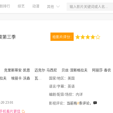
剧排行
综艺
动漫
其他
赎第三季
给影片评分：
4.0
1次评分
克里斯蒂安·凯恩
迈克尔·马西尼
贝丝·涅斯格拉夫
阿丽莎·香农
拉夫
埃丽卡·沃森
瓦莱丽·韦斯
国家/地区：
美国
语言/字幕：
英语
编剧/配音/场控：
内详
-20 23:01
影视评论：
当前有
0
条评论，
,手机看片更佳