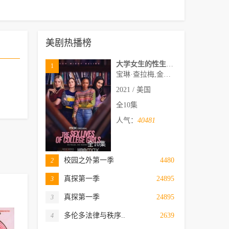
美剧热播榜
大学女生的性生活第一季
1
宝琳·查拉梅,金伯利·马图拉,米多莉·弗朗西斯,劳伦·斯宾瑟,史蒂芬·瓜里诺,卡维·拉德尼尔,马特·马洛伊,嘉文·莱特伍德,肯尼迪·利·斯洛克姆,马修·戈尔德,莱西·哈特塞尔,罗布·许贝尔,莱克斯·金,佩吉·陆,雪莉·谢波德,妮可·沙利文,吉利安·阿美娜特
2021 / 美国
全10集
人气：
40481
全10集
校园之外第一季
4480
2
真探第一季
24895
3
真探第一季
24895
3
多伦多法律与秩序..
2639
4