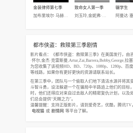
金装律师第七季
致命女人第一季
辍学生
加布里埃尔·马赫特,帕特里克·J·亚当斯,吉娜·托瑞斯,Rick·Hoffman,梅格汉·马克尔,莎拉·拉弗提
刘玉玲,金妮弗·古德温,瑞德·斯科特,山姆·贾格,亚历珊德拉·达达里奥
都市侠盗：救赎第三季剧情
影片看点：《都市侠盗：救赎第三季》在美国发行，由吉娜·
·怀尔,金杰·克雷斯曼,Artur,Zai,Barrera,Bobby,George
为您收集了该视频HD、BD、720p、1080p、1280
等线路，如果你有更好更快的资源请联系站长。
在第三季中，团队与一个偷取人们地下清洁水源并将其
斗智斗勇，设法躲避一个在骗局中半路追上他们的目标
时，他们还得应对来自过去敌人的精密复仇计划，以及
们总会提供“天赐之力”。
温馨提醒：支持正版影片，请到爱奇艺，优酷，腾讯TV
电视猫
或
剧情网
等平台了解。