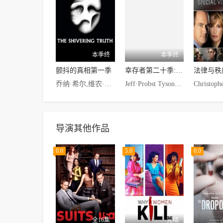
本季终
本季终
颤抖的真相第一季
幸存者第二十季: 正邪争霸
乔纳·希尔,维农·查特曼,迈克尔·塞拉,詹妮安·加罗法洛,崔·帕克,凯文·布雷斯纳汉,康纳·欧麦利,扎克·珀尔曼,Miriam·Tolan,Rachel·Butera,Ivy,Bobby·Kelly
Jeff·Probst Tyson·Apostol James·Clement Cirie·Fields Amanda·Kimmel Bobby·Jon·Drinkard Parvati·Shallow
导演其他作品
0.0
5.0
0.0
全16集
完结