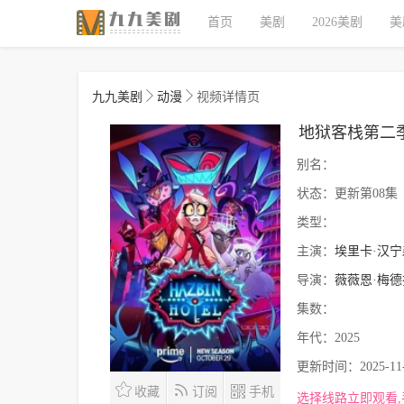
首页
美剧
2026美剧
美
九九美剧
动漫
视频详情页
地狱客栈第二
别名：
状态：
更新第08集
类型：
主演：
埃里卡·汉宁
导演：
薇薇恩·梅德
集数：
年代：
2025
更新时间：
2025-11
收藏
订阅
手机
选择线路立即观看