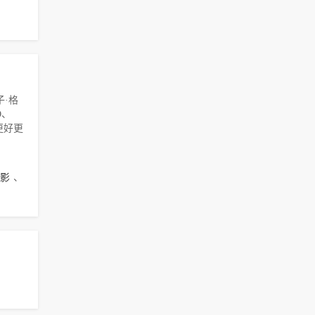
子·格
D、
更好更
影
、