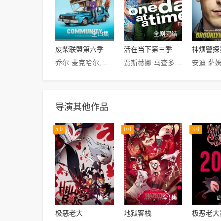
全13集
全剧完结
废柴联盟第六季
活在当下第三季
神烦警探
乔尔·麦克哈尔,爱丽森·布里,吉莉安·雅各布斯,丹尼·朴迪,吉姆·拉什,肯·郑,凯斯·大卫,帕姬·布鲁斯特
贾斯蒂娜·马查多,伊莎贝拉·戈麦兹,谢里丹·皮尔斯,托德·格林奈尔,斯蒂芬·托布罗斯基,马塞尔·鲁伊斯,丽塔·莫雷诺,梅丽莎·弗梅洛,斯蒂芬妮·比翠丝
导演其他作品
5.0
0.0
3.0
7集全
全1集
极恶老大
地狱客栈
极恶老大