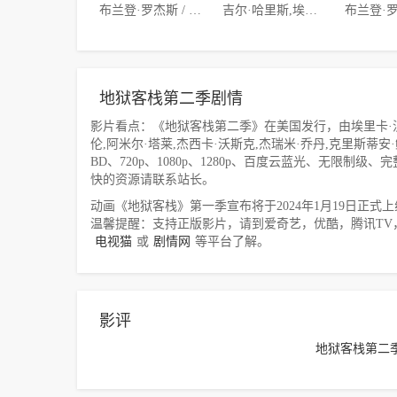
布兰登·罗杰斯 / 理查德·史蒂文·霍维茨 / 薇薇安·尼克松 / 埃里卡·林德贝克 / 布莱斯·平卡姆
吉尔·哈里斯,埃尔希·洛夫洛克,迈克尔·科瓦赫,莫妮卡·佛朗哥,爱德华·博斯科,加布里埃尔·C·布朗,斯坦珀,克莉丝朵·拉波特,米歇尔·玛丽
地狱客栈第二季剧情
影片看点：《地狱客栈第二季》在美国发行，由埃里卡·汉宁
伦,阿米尔·塔莱,杰西卡·沃斯克,杰瑞米·乔丹,克里斯蒂安·鲍
BD、720p、1080p、1280p、百度云蓝光、无限
快的资源请联系站长。
动画《地狱客栈》第一季宣布将于2024年1月19日正式上线P
温馨提醒：支持正版影片，请到爱奇艺，优酷，腾讯TV
电视猫
或
剧情网
等平台了解。
影评
地狱客栈第二