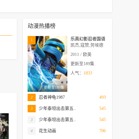
动漫热播榜
乐高幻影忍者国语
1
凯杰,寇赞,劳埃德
2011 / 欧美
更新至189集
人气：
1833
更新至189集
忍者神龟1987
493
2
少年泰坦出击第五..
545
3
少年泰坦出击第五..
545
3
花生动画
706
4