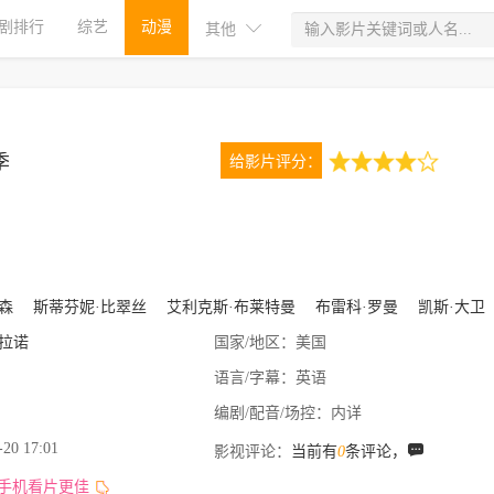
剧排行
综艺
动漫
其他
季
给影片评分：
4.0
1次评分
森
斯蒂芬妮·比翠丝
艾利克斯·布莱特曼
布雷科·罗曼
凯斯·大卫
拉诺
国家/地区：
美国
语言/字幕：
英语
编剧/配音/场控：
内详
-20 17:01
影视评论：
当前有
0
条评论，
,手机看片更佳