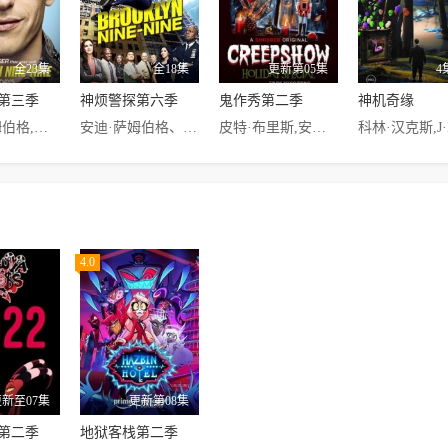
全23集
全18集
更新第05集
4
第三季
神烦警探第六季
鬼作秀第二季
神机奇缘
安迪·萨姆伯格,斯蒂芬妮·比翠丝,泰瑞·克鲁斯,梅丽莎·弗梅洛
安迪·萨姆伯格、梅丽莎·弗梅洛、泰瑞·克鲁斯、斯蒂芬妮·比翠丝、乔·洛·特鲁格里奥、德克·布罗克、安德鲁·布劳尔、乔尔·麦金农·米勒
皮特·布里斯,安娜·坎普,凯斯·大卫,阿什丽·劳伦斯,乔什·麦克德米特,亚当·佩里,玛丽莲·曼森,艾丽·拉特,瑞恩·柯万腾,芭芭拉·克兰普顿,C·托马斯·豪威尔
4.0
更新至07集
更新第08集
第二季
地狱客栈第二季