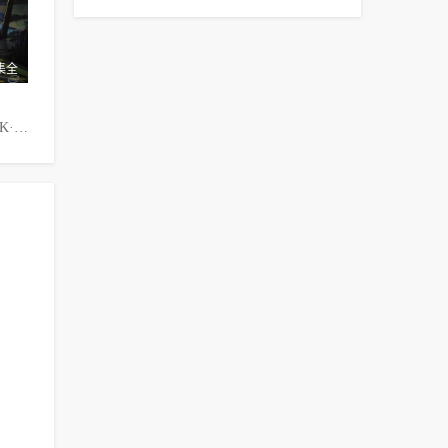
集全
科林·汉克斯,J·K·西蒙斯,凯瑟琳·欧哈拉,凯斯·大卫,巴拉克·哈德利,Chris Grabher