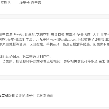
布兰登·罗杰斯 Brandon Rogers,理查德·史蒂文·霍维茨,薇薇安·尼克松 Vivian Nixon,埃里卡·林德贝克 Erica Lindbeck,布莱斯·平卡姆 Bryce Pinkham
埃里卡·汉宁森,斯蒂芬妮·比翠丝,艾利克斯·布莱特曼,布雷科·罗曼,凯斯·大卫,贵美子·格伦,阿米尔·塔莱,杰西卡·沃斯克,杰瑞米·乔丹,克里斯蒂安·鲍勒,乔尔·佩雷斯
森,斯蒂芬妮·比翠丝,艾利克斯·布莱特曼,布雷科·罗曼,凯斯·大卫,贵美
勒,乔尔·佩雷斯主演，九九美剧www.99meijutt.com为您收集了该视频H
制级、完整未删减版等资源，pc网页端、手机mp4、高清云播放等线路，如果你有
rimeVideo。第二季确认制作中。
，芒果网，搜狐视频等网站观看正版视频！更多相关信息可移步至
豆瓣电
季完整版
相关评论加载中,请刷新页面...