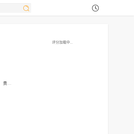
评分加载中...
贵美子·格伦
阿米尔·塔莱
杰西卡·沃斯克
杰瑞米·乔丹
克里斯蒂