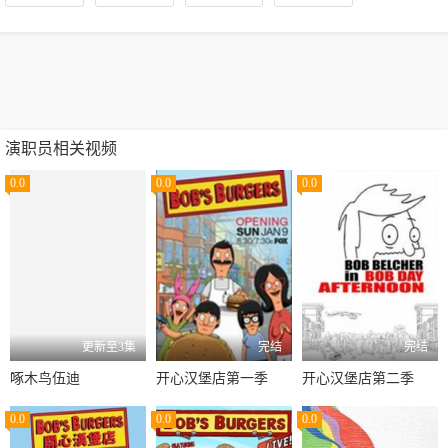
演职员相关视频
0.0
0.0
0.0
更新至3集
完结
完结
啄木鸟伍迪
开心汉堡店第一季
开心汉堡店第二季
0.0
0.0
0.0