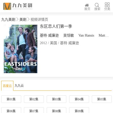
首页
搜索
分类
九九美剧
美剧
视频详情页
东区恋人们第一季
基特·威廉逊
吴恬敏
Van Hansis
Matthew McKelligon
2012 / 美国 / 基特·威廉逊
九九云
百度云
第01集
第02集
第03集
第04集
第05集
第06集
第07集
第08集
第09集