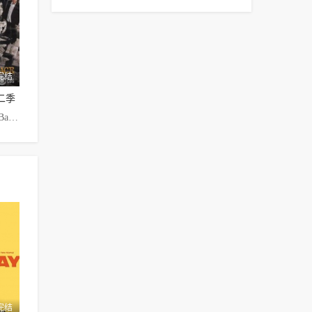
完结
二季
Marianne·Jean-Baptiste,Anthony·LaPaglia,Poppy·Montgomery,Enrique·Murciano,Eric·Close
完结