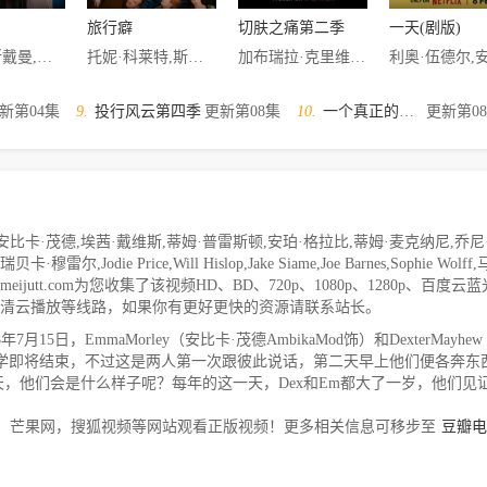
旅行癖
切肤之痛第二季
一天(剧版)
艾莉森·斯戴曼,彼得·戴维森,艾德里安·莱斯特,维多利亚·汉密尔顿,蕾切尔·斯特灵,梅丽莎·约翰斯,萨拉·乔德里,卡尔文·德姆巴,艾琳·凯利曼,乔舒亚·詹姆斯
托妮·科莱特,斯蒂文·麦金托什,扎威·阿什顿,乔·赫斯特,保罗·凯耶,艾玛·达西,安迪·尼曼,苏菲·奥康内多,凯特·奥弗林,乔丹·亚丁,阿纳斯塔西娅·希尔,罗伊斯·皮尔逊,威廉·阿什,杰里米·斯威夫特
加布瑞拉·克里维,乔·哈特利,瑞贝卡·穆雷尔,迪·波特切尔,罗德里·梅里尔
新第04集
9.
投行风云第四季
更新第08集
10.
一个真正的女人第一季
更新第0
比卡·茂德,埃茜·戴维斯,蒂姆·普雷斯顿,安珀·格拉比,蒂姆·麦克纳尼,乔尼
odie Price,Will Hislop,Jake Siame,Joe Barnes,Sophie Wolff
99meijutt.com为您收集了该视频HD、BD、720p、1080p、1280p、百度云
、高清云播放等线路，如果你有更好更快的资源请联系站长。
7月15日，EmmaMorley（安比卡·茂德AmbikaMod饰）和DexterMayhe
尽管大学即将结束，不过这是两人第一次跟彼此说话，第二天早上他们便各奔东
，他们会是什么样子呢？每年的这一天，Dex和Em都大了一岁，他们见
，芒果网，搜狐视频等网站观看正版视频！更多相关信息可移步至
豆瓣电