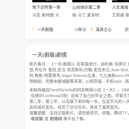
地下诊所第一季
心向快乐第二季
人生海海
马克·斯特朗,卡里斯·范·侯登,丹尼尔·梅斯,玛丽昂·贝利,莉莉·纽马克,哈廷·帕特尔,克洛伊·皮里,山姆·哈兹尔丁,乔丹·朗,罗伯特·吉尔贝托,马丁·麦凯恩
梅·马丁,夏洛特·里奇,丽莎·库卓,约翰·罗斯·鲍伊,埃莉诺·松浦,Jordan·Stephens
7.
一天剧版
14集全
8.
温良之心
更
一天(剧版)剧情
影片看点：《一天(剧版)》在英国发行，由利奥·伍德尔,安
登,布伦丹·奎因,亚当·洛克斯利,约翰·麦克米兰,Anne Bird,瑞贝卡·穆雷尔,J
利,梅根·特雷德韦,Angus Alderson主演，九九美剧www.
限制级、完整未删减版等资源，pc网页端、手机mp4
本剧改编自DavidNicholls的同名畅销小说《一天》。1988年
·伍德尔LeoWoodall饰）迎来了自己的毕业之夜。
第二年、第三年，以及接下来的每一年，在这平凡的一天
此的成长变化，经历了分分合合，体会了喜怒哀乐。
温馨提醒：支持正版影片，请到爱奇艺，优酷，腾讯TV
电视猫
或
剧情网
等平台了解。