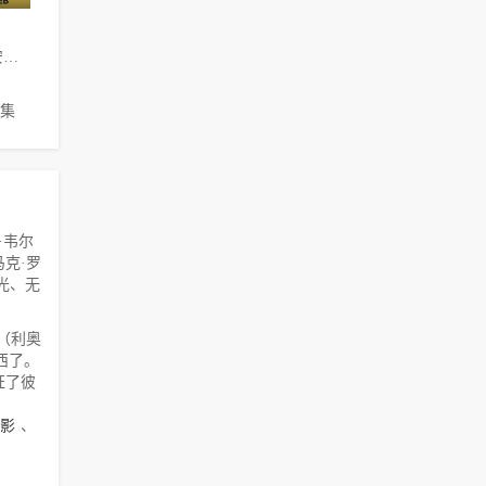
利奥·伍德尔,安比卡·茂德,埃茜·戴维斯,蒂姆·普雷斯顿,安珀·格拉比,蒂姆·麦克纳尼,乔尼·韦尔登,布伦丹·奎因,亚当·洛克斯利,约翰·麦克米兰,Anne Bird,瑞贝卡·穆雷尔,Jodie Price,Will Hislop,Jake Siame,Joe Barnes,Sophie Wolff,马克·罗利,梅根·特雷德韦,Angus Alderson
8集
·韦尔
,马克·罗
蓝光、无
w（利奥
西了。
证了彼
影
、