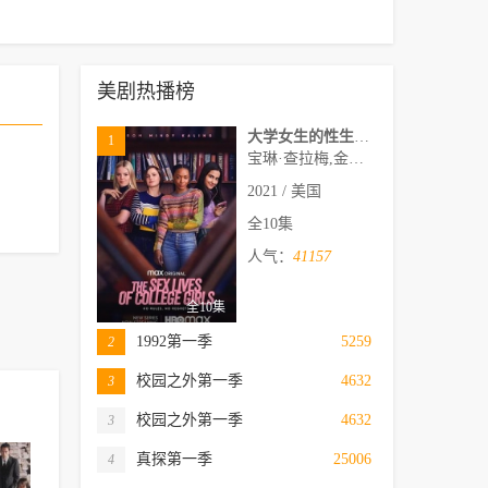
美剧热播榜
大学女生的性生活第一季
1
宝琳·查拉梅,金伯利·马图拉,米多莉·弗朗西斯,劳伦·斯宾瑟,史蒂芬·瓜里诺,卡维·拉德尼尔,马特·马洛伊,嘉文·莱特伍德,肯尼迪·利·斯洛克姆,马修·戈尔德,莱西·哈特塞尔,罗布·许贝尔,莱克斯·金,佩吉·陆,雪莉·谢波德,妮可·沙利文,吉利安·阿美娜特
2021 / 美国
全10集
人气：
41157
全10集
1992第一季
5259
2
校园之外第一季
4632
3
校园之外第一季
4632
3
真探第一季
25006
4