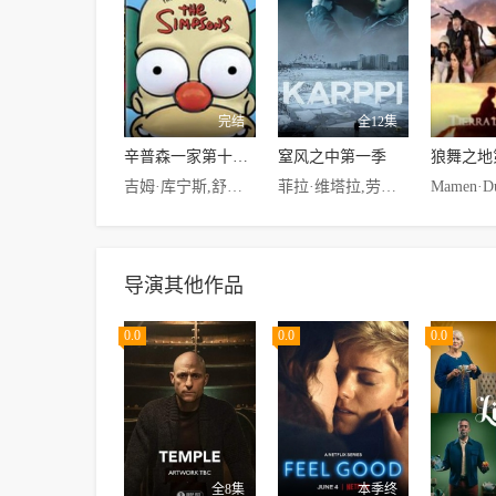
完结
全12集
辛普森一家第十一季
窒风之中第一季
狼舞之地
吉姆·库宁斯,舒恩·科温,贝蒂·怀特,Joe·C.,戴德里克·巴德,罗伯特·埃文斯,摇滚小子,查理·罗斯,帕克·波西,巴兹·奥德林,史蒂芬·霍金,威利·纳尔逊
菲拉·维塔拉,劳瑞·提卡宁,汤米·柯贝拉,卡里·希耶塔拉赫蒂,Rami·Peltonen,亚尼·沃拉宁,皮霍·朗卡,里库·涅米宁,Raimo·Grönberg,Jonna·Järnefelt,托比亚斯·齐哈库斯,奥古斯特·维特根斯坦,维拉·基斯基宁,Mimosa·Willamo,Noa·Tola,米科·诺西艾南
导演其他作品
0.0
0.0
0.0
全8集
本季终