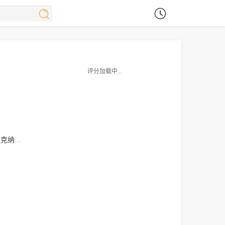
评分加载中...
克纳尼
乔尼·韦尔登
布伦丹·奎因
亚当·洛克斯利
约翰·麦克米兰