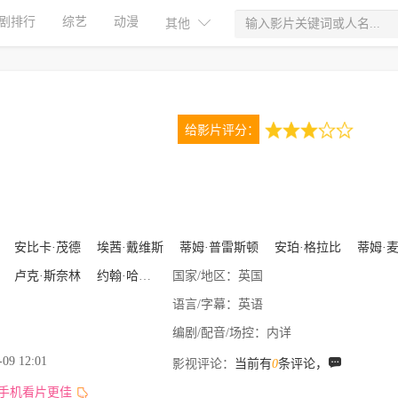
剧排行
综艺
动漫
其他
给影片评分：
3.0
1次评分
安比卡·茂德
埃茜·戴维斯
蒂姆·普雷斯顿
安珀·格拉比
蒂姆·麦
卢克·斯奈林
约翰·哈德威克
国家/地区：
凯特·休伊特
英国
语言/字幕：
英语
编剧/配音/场控：
内详
-09 12:01
影视评论：
当前有
0
条评论，
,手机看片更佳