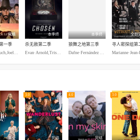
完结
本季终
本季终
全剧
第一季
杀无赦第二季
狼舞之地第三季
寻人密探组第
Mamen·Duch,Joel·Bosqued,Juan·Fernández,Manel·Sans,Yolanda·Ulloa,Javier·Villalba,Jordi·Rico,José·Sospedra,Eva·Pedraza,Alejandro·Albarracín,Carlos·Manuel·Díaz
Evan·Arnold,Trisha·Beharie,Caitlin·Carmichael,John·R.·Colley,Joey·Luthman,Camille·Mana,Chad·Michael·Murray,Brandon·Routh,Steve·Schriver,Milo·Ventimiglia,Nicky·Whelan,Sarah·Roemer
Dafne·Fernández Alejandro·Albarracín Adriana·Torrebejano Yolanda·Ulloa Jordi·Rico Carla·Díaz Mamen·Duch Manel·Sans Joel·Bosqued 卡罗琳娜·邦
3.0
4.0
3.0
6集全
完结
完结