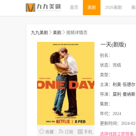
首页
美剧
2026美剧
美
九九美剧
美剧
视频详情页
一天(剧版)
别名：
状态：
完结
类型：
主演：
利奥·伍德尔
导演：
莫利·曼纳斯
集数：
年代：
2024
更新时间：
2024-02
收藏
订阅
手机
选择线路立即观看