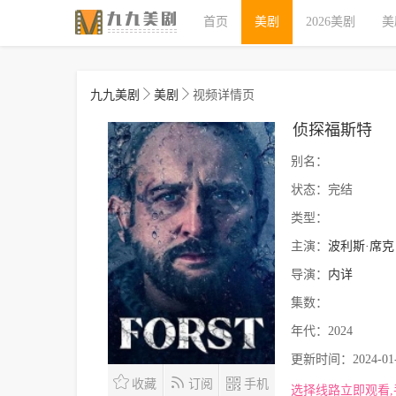
首页
美剧
2026美剧
美
九九美剧
美剧
视频详情页
侦探福斯特
别名：
状态：
完结
类型：
主演：
波利斯·席克
导演：
内详
集数：
年代：
2024
更新时间：
2024-01
收藏
订阅
手机
选择线路立即观看