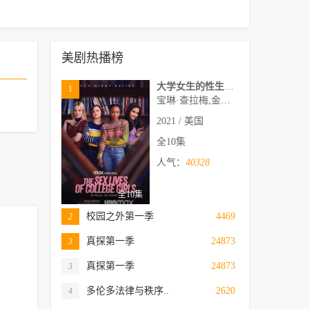
美剧热播榜
大学女生的性生活第一季
1
宝琳·查拉梅,金伯利·马图拉,米多莉·弗朗西斯,劳伦·斯宾瑟,史蒂芬·瓜里诺,卡维·拉德尼尔,马特·马洛伊,嘉文·莱特伍德,肯尼迪·利·斯洛克姆,马修·戈尔德,莱西·哈特塞尔,罗布·许贝尔,莱克斯·金,佩吉·陆,雪莉·谢波德,妮可·沙利文,吉利安·阿美娜特
2021 / 美国
全10集
人气：
40328
全10集
校园之外第一季
4469
2
真探第一季
24873
3
真探第一季
24873
3
多伦多法律与秩序..
2620
4