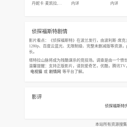
丹妮卡·麦凯拉,诺兰·诺斯,Jason·Spisak,Cameron·Bowen,莱西·沙伯特,蒂姆·克里,布鲁斯·格林伍德,Logan·Grove
内详
内详
侦探福斯特剧情
影片看点：《侦探福斯特》在波兰发行，由波利斯·席克主演，九九美
1280p、百度云蓝光、无限制级、完整未删减版等资源
长。
塔特拉山脉将成为残酷谋杀的竞技场。调查是由一个愤世
温馨提醒：支持正版影片，请到爱奇艺，优酷，腾讯TV
电视猫
或
剧情网
等平台了解。
影评
侦探福斯特
本站所有资源搜集