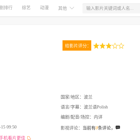
剧排行
综艺
动漫
其他
给影片评分：
3.0
1次评分
国家/地区：
波兰
语言/字幕：
波兰语Polish
编剧/配音/场控：
内详
-15 09:50
影视评论：
当前有
0
条评论，
,手机看片更佳