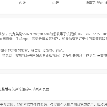
内详
内详
剧www.99meijutt.com为您收集了该视频HD、BD、720p、108
，pc网页端、手机mp4、高清云播放等线路，如果你有更好更快的资源请联
嫉俗但高效的警察，维克多·福斯特进行的。
，芒果网，搜狐视频等网站观看正版视频！更多相关信息可移步至
豆瓣电
完整版
相关评论加载中,请刷新页面...
于互联网，我们不储存任何资源。仅提供个人用户测试宽带使用，版权归