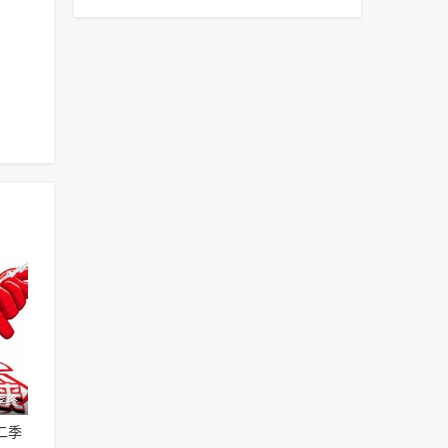
季终
二季