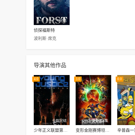
完结
侦探福斯特
波利斯·席克
导演其他作品
4.0
3.0
0.0
全剧完结
更新至6集
少年正义联盟第二季
变形金刚赛博坦之战第三季
辛普森一