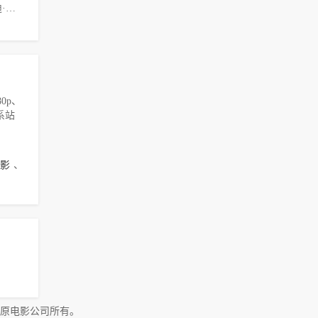
德雷克·贝尔,迪·布拉雷·贝克尔,Ogie·Banks
0p、
系站
影
、
原电影公司所有。