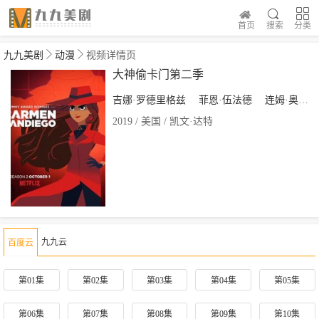
首页
搜索
分类
九九美剧
动漫
视频详情页
大神偷卡门第二季
吉娜·罗德里格兹
菲恩·伍法德
连姆·奥布赖恩
2019 / 美国 / 凯文·达特
九九云
百度云
第01集
第02集
第03集
第04集
第05集
第06集
第07集
第08集
第09集
第10集