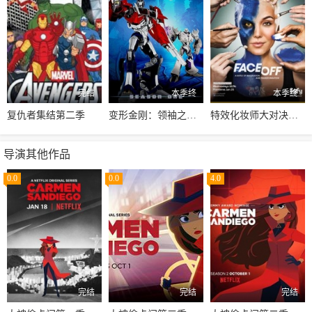
完结
本季终
本季终
复仇者集结第二季
变形金刚：领袖之证第一季
特效化妆师大对决第七季
导演其他作品
0.0
0.0
4.0
完结
完结
完结