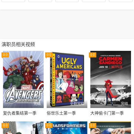
演职员相关视频
0.0
0.0
0.0
完结
全剧完结
完结
复仇者集结第一季
俗世乐土第一季
大神偷卡门第一季
0.0
0.0
0.0