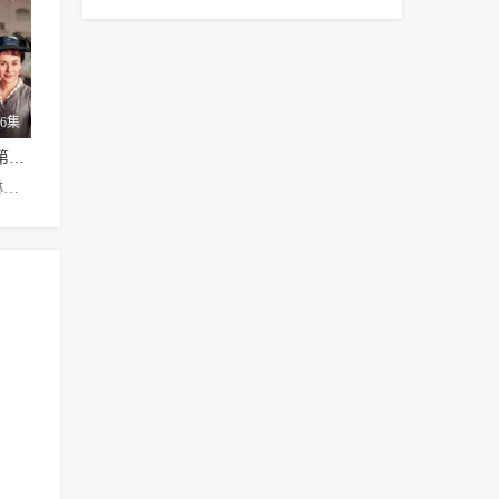
6集
雀起乡到烛镇第四季
本·奥德里基,琳达·巴塞特,Ruby Bentall,Claudie Blakley,John Dagleish