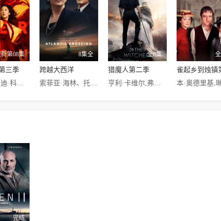
更新第08集
8集全
全8集
全
第三季
跨越大西洋
猎魔人第二季
吴珊卓,朱迪·科默,费奥纳·肖,金·波德尼亚,欧文·麦克唐纳,史蒂夫·佩姆伯顿,杰玛·韦兰,哈丽特·瓦尔特,丹尼·萨帕尼,斯蒂芬·扬库,卡米尔·科坦,拉吉·巴贾杰,图尔洛夫·科维里,普里德拉格·比耶拉克,叶夫根尼娅·冬妮娜
索菲亚·海林、托拜厄斯·桑特尔曼、凯尔·麦克拉克伦、玛利亚、安妮特、唐德罗、巴格里德、苏珊娜·伯蒂什
亨利·卡维尔,弗蕾娅·艾伦,安亚·查洛特拉,克里斯托弗·海维尤,亚森·阿图,保罗·布林,金·波德尼亚,巴兹尔·伊登贝茨,凯西·克莱尔,利兹·凯尔,西蒙·卡洛,格拉汉姆·麦克泰维什,阿卓艾·安多,凯文·道尔,克里斯·富尔顿
完结