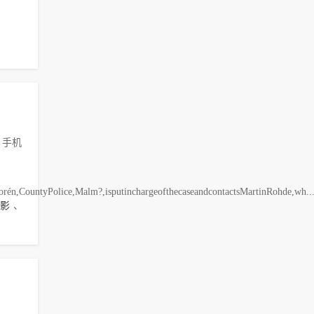
、手机
rén,CountyPolice,Malm?,isputinchargeofthecaseandcontactsMartinRohde,wh..
影
、