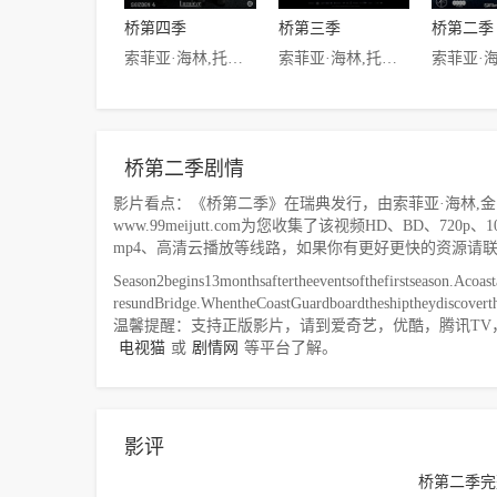
桥第四季
桥第三季
桥第二季
索菲亚·海林,托尔·林德哈特,萨拉·博贝格,Dag Malmberg,拉斐尔·佩特松,安·彼得伦,米凯尔·比克耶,Maria Kulle,Julie Carlsen,托马斯·加比利尔森,桑德拉·伊·森辛迪弗,Lars Bjarke,安德斯·莫索林,亚当·帕森,埃利奥特·克罗赛特·霍夫,莱娜·斯特伦达尔,米凯利斯·库佐吉亚纳基斯,拉斯·兰特,Peter Hald,约翰内斯·昆科,帕特里夏·舒曼,科拉
索菲亚·海林,托尔·林德哈特,Dag Malmberg,萨拉·博贝格,拉斐尔·佩特松,安·彼得伦,亨里克·伦德斯特伦,克尔斯滕·奥莱森,Maria Kulle,卡塔林·格雷-罗森塔尔,Olaf Heine Johannessen,松佳·里奇特,尼可拉斯·布若,Reuben Sallmander,路易丝·彼得霍夫,亚当·帕森,莎拉-索菲·波斯妮娜
桥第二季剧情
影片看点：《桥第二季》在瑞典发行，由索菲亚·海林,金·波德
www.99meijutt.com为您收集了该视频HD、BD、7
mp4、高清云播放等线路，如果你有更好更快的资源请
Season2begins13monthsaftertheeventsofthefirstseason.Acoast
resundBridge.WhentheCoastGuardboardtheshiptheydiscovert
温馨提醒：支持正版影片，请到爱奇艺，优酷，腾讯TV
电视猫
或
剧情网
等平台了解。
影评
桥第二季完