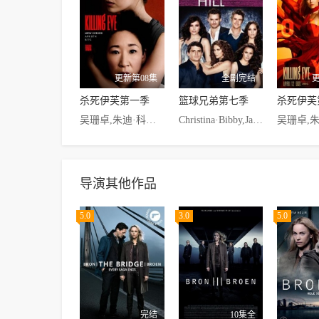
更新第08集
全剧完结
杀死伊芙第一季
篮球兄弟第七季
杀死伊芙
吴珊卓,朱迪·科默,金·波德尼亚,费奥纳·肖,欧文·麦克唐纳,Sean·Delaney,柯尔比·豪威尔-巴普蒂斯特,达伦·博伊德
Christina·Bibby,Jackson·Brundage,Robert·Buckley
导演其他作品
5.0
3.0
5.0
完结
10集全