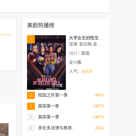
美剧热播榜
大学女生的性生活第一季
1
宝琳·查拉梅,金伯利·马图拉,米多莉·弗朗西斯,劳伦·斯宾瑟,史蒂芬·瓜里诺,卡维·拉德尼尔,马特·马洛伊,嘉文·莱特伍德,肯尼迪·利·斯洛克姆,马修·戈尔德,莱西·哈特塞尔,罗布·许贝尔,莱克斯·金,佩吉·陆,雪莉·谢波德,妮可·沙利文,吉利安·阿美娜特
2021 / 美国
全10集
人气：
40358
全10集
校园之外第一季
4470
2
真探第一季
24878
3
真探第一季
24878
3
多伦多法律与秩序..
2624
4