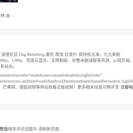
索菲亚·海林,金·波德尼亚,Dag Malmberg,瀑克·霞宝,拉斐尔·佩特松
尼亚,Dag Malmberg,瀑克·霞宝,拉斐尔·佩特松主演，九九美剧
20p、1080p、1280p、百度云蓝光、无限制级、完整未删减版等资源，pc网页端
联系站长。
altankerleavesthe?resundwaterwayandisheadedstraightforthe?
hereisnocrew,andthreeSwedishandtwoDanishyouthsarechainedbelowdeck.SagaNo
，芒果网，搜狐视频等网站观看正版视频！更多相关信息可移步至
豆瓣电
整版
相关评论加载中,请刷新页面...