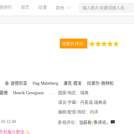
剧排行
综艺
动漫
其他
给影片评分：
5.0
1次评分
金·波德尼亚
Dag Malmberg
瀑克·霞宝
拉斐尔·佩特松
雷德
Henrik Georgsson
凯瑟琳·温德菲尔德
国家/地区：
瑞典
语言/字幕：
丹麦语,瑞典语
编剧/配音/场控：
内详
-10 22:49
影视评论：
当前有
0
条评论，
,手机看片更佳