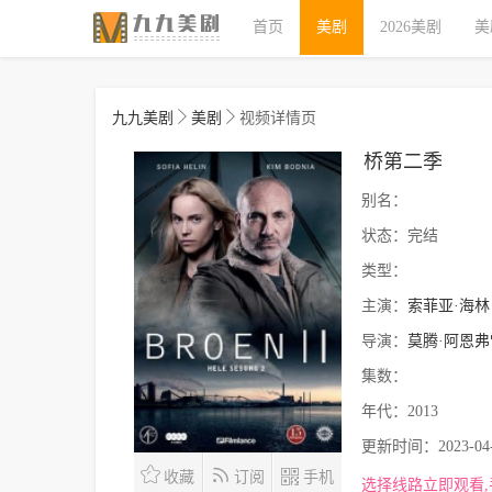
首页
美剧
2026美剧
美
九九美剧
美剧
视频详情页
桥第二季
别名：
状态：
完结
类型：
主演：
索菲亚·海林
导演：
莫腾·阿恩弗
集数：
年代：
2013
更新时间：
2023-04
收藏
订阅
手机
选择线路立即观看