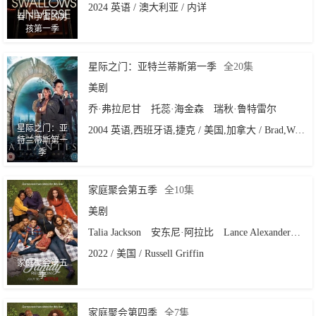
2024 英语 / 澳大利亚 / 内详
吞下宇宙的男
孩第一季
星际之门：亚特兰蒂斯第一季
全20集
美剧
乔·弗拉尼甘
托蕊·海金森
瑞秋·鲁特雷尔
星际之门：亚
2004 英语,西班牙语,捷克 / 美国,加拿大 / Brad,Wright
特兰蒂斯第一
季
家庭聚会第五季
全10集
美剧
Talia Jackson
安东尼·阿拉比
Lance Alexander
War
2022 / 美国 / Russell Griffin
家庭聚会第五
季
家庭聚会第四季
全7集