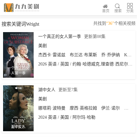
首页
搜索
分类
共找到
“36”
个相关视频
搜索关键词Wright
一个真正的女人第一季
更新第08集
美剧
杰西卡·雷诺兹
布兰达·布莱斯
乔·乔伊纳
Keith
2026 英语 / 英国 / 约翰·哈德威克,理查德·西尼尔,Samantha,Harrie
一个真正的女
人第一季
湖中女人
更新至7集
美剧
娜塔莉·波特曼
摩西·英格拉姆
伊兰·诺尔
布伦特
2024 英语 / 美国 / 阿尔玛·哈勒
湖中女人