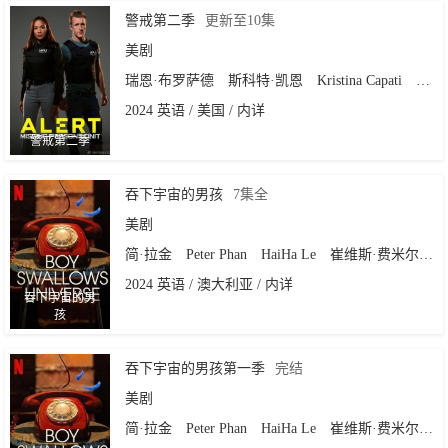
警戒第二季
更新至10集
美剧
瑞恩·布罗萨德
斯科特·凯恩
Kristina Capati
Petey
2024 英语 / 美国 / 内详
警戒第二季
吞下宇宙的男孩
7集全
美剧
简·拉金
Peter Phan
HaiHa Le
崔维斯·费米尔
Za
2024 英语 / 澳大利亚 / 内详
吞下宇宙的男
孩
吞下宇宙的男孩第一季
完结
美剧
简·拉金
Peter Phan
HaiHa Le
崔维斯·费米尔
Za