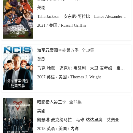
美剧
Talia Jackson
安东尼·阿拉比
Lance Alexander
War
2021 / 美国 / Russell Griffin
家庭聚会第四
季
海军罪案调查处第五季
全19集
美剧
马克·哈蒙
迈克尔·韦瑟利
大卫·麦考姆
宝蕾·佩雷特
2007 英语 / 美国 / Thomas·J.·Wright
海军罪案调查
处第五季
暗影猎人第三季
全22集
美剧
凯瑟琳·麦克纳马拉
马修·达达里奥
艾赛亚·穆斯塔法
2018 英语 / 美国 / 内详
暗影猎人第三