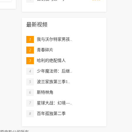
最新视频
我与沃尔特家男孩..
1
青春碎片
2
哈利的绝配情人
3
少年魔法师：后继..
4
波兰家族第三季1..
5
斯特林角
6
星球大战：幻境—..
7
百年孤独第二季
8