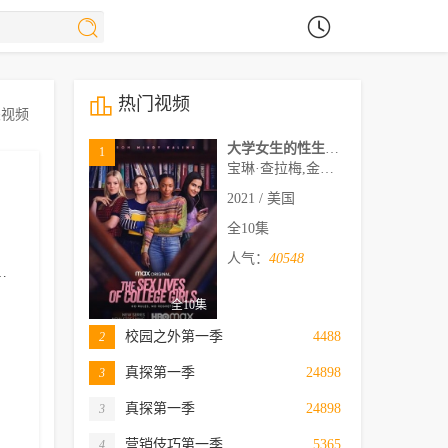
热门视频
关视频
大学女生的性生活第一季
1
宝琳·查拉梅,金伯利·马图拉,米多莉·弗朗西斯,劳伦·斯宾瑟,史蒂芬·瓜里诺,卡维·拉德尼尔,马特·马洛伊,嘉文·莱特伍德,肯尼迪·利·斯洛克姆,马修·戈尔德,莱西·哈特塞尔,罗布·许贝尔,莱克斯·金,佩吉·陆,雪莉·谢波德,妮可·沙利文,吉利安·阿美娜特
2021 / 美国
全10集
人气：
40548
托比·瑞格波
利安娜·贝斯特
威尔·梅勒
兰尼·拉什
伊
全10集
校园之外第一季
4488
2
真探第一季
24898
3
真探第一季
24898
3
营销伎巧第一季
5365
4