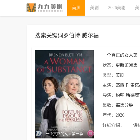
首页
美剧
2026美剧
美
搜索关键词罗伯特·威尔福
一个真正的女人第
状态：
更新第08集
类型：
美剧
主演：
杰西卡·雷诺
导演：
约翰·哈德威
集数：
每集分钟
年代：
2026
详细介绍：
讲述出身
一个真正的女人第一季