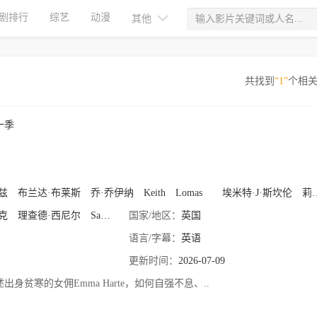
剧排行
综艺
动漫
其他
共找到
“1”
个相
一季
兹
布兰达·布莱斯
乔·乔伊纳
Keith
Lomas
埃米特·J·斯坎伦
莉迪亚·伦纳德
克
理查德·西尼尔
Samantha
国家/地区：
Harrie
英国
语言/字幕：
英语
更新时间：
2026-07-09
贫寒的女佣Emma Harte，如何自强不息、..