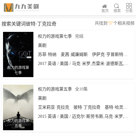
首页
搜索
分类
共找到
“5”
个相关视频
搜索关键词彼特·丁克拉奇
权力的游戏第七季
完结
美剧
苏菲·特纳
麦茜·威廉姆斯
伊萨克·亨普斯特德-怀特
2017 英语 / 美国 / 马克·米罗,杰雷米·波德斯瓦,马特·沙克曼,阿兰·泰勒
权力的游戏第
七季
权力的游戏第五季
全10集
美剧
艾米莉亚·克拉克
彼特·丁克拉奇
基特·哈灵顿
琳
2015 英语 / 美国 / 迈克尔·斯劳韦斯,马克·米罗,杰雷米·波德斯瓦,Miguel·Sapochnik,大卫·努特尔
权力的游戏第
五季