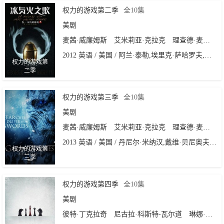
权力的游戏第二季
全10集
美剧
麦茜·威廉姆斯
艾米莉亚·克拉克
理查德·麦登
伊
2012 英语 / 美国 / 阿兰·泰勒,埃里克·萨哈罗夫,大卫·彼特拉克,大卫·努特尔,尼尔·马歇尔
权力的游戏第
二季
权力的游戏第三季
全10集
美剧
麦茜·威廉姆斯
艾米莉亚·克拉克
理查德·麦登
伊
2013 英语 / 美国 / 丹尼尔·米纳汉,戴维·贝尼奥夫,艾利克斯·格雷夫斯,埃里克·萨哈罗夫,米歇尔·麦克拉伦,大卫·努特尔
权力的游戏第
三季
权力的游戏第四季
全10集
美剧
彼特·丁克拉奇
尼古拉·科斯特-瓦尔道
琳娜·海蒂