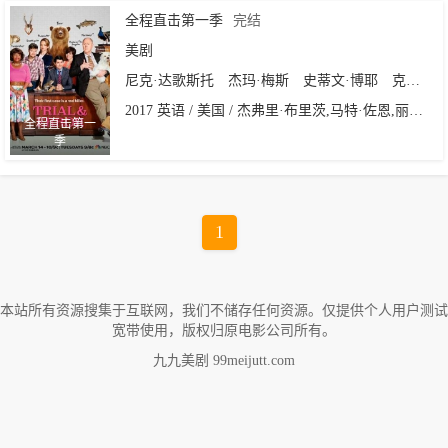
全程直击第一季
完结
美剧
尼克·达歌斯托
杰玛·梅斯
史蒂文·博耶
克里斯塔·罗德里格兹
2017 英语 / 美国 / 杰弗里·布里茨,马特·佐恩,丽贝卡·爱舍,瑞安·凯斯,詹妮弗·塞罗塔,迪恩·霍兰德,肯·惠廷汉
全程直击第一
季
1
本站所有资源搜集于互联网，我们不储存任何资源。仅提供个人用户测试
宽带使用，版权归原电影公司所有。
九九美剧 99meijutt.com