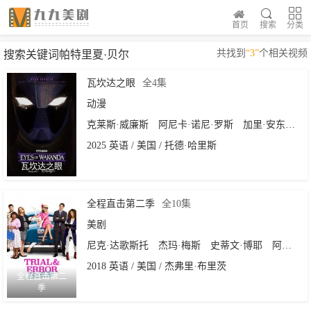
首页
搜索
分类
共找到
“3”
个相关视频
搜索关键词帕特里夏·贝尔
瓦坎达之眼
全4集
动漫
克莱斯·威廉斯
阿尼卡·诺尼·罗斯
加里·安东尼·威廉斯
2025 英语 / 美国 / 托德·哈里斯
瓦坎达之眼
全程直击第二季
全10集
美剧
尼克·达歌斯托
杰玛·梅斯
史蒂文·博耶
阿曼达·佩顿
2018 英语 / 美国 / 杰弗里·布里茨
全程直击第二
季