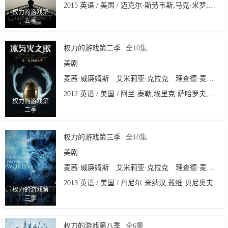
2015 英语 / 美国 / 迈克尔·斯劳韦斯,马克·米罗,杰雷米·波德斯瓦,Miguel·Sapochnik,大卫·努特尔
权力的游戏第
五季
权力的游戏第二季
全10集
美剧
麦茜·威廉姆斯
艾米莉亚·克拉克
理查德·麦登
伊
2012 英语 / 美国 / 阿兰·泰勒,埃里克·萨哈罗夫,大卫·彼特拉克,大卫·努特尔,尼尔·马歇尔
权力的游戏第
二季
权力的游戏第三季
全10集
美剧
麦茜·威廉姆斯
艾米莉亚·克拉克
理查德·麦登
伊
2013 英语 / 美国 / 丹尼尔·米纳汉,戴维·贝尼奥夫,艾利克斯·格雷夫斯,埃里克·萨哈罗夫,米歇尔·麦克拉伦,大卫·努特尔
权力的游戏第
三季
权力的游戏第八季
全6集