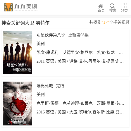
首页
搜索
分类
共找到
“17”
个相关视频
搜索关键词大卫·努特尔
明星伙伴第八季
更新第08集
美剧
凯文·康诺利
艾德里安·格尼尔
凯文·狄龙
杰瑞·
2011 英语 / 美国 / 道格·艾林,丹尼尔·艾提奥斯,罗杰·昆宝,大卫·努特尔,凯文·康诺利
明星伙伴第八
季
隔离死城
完结
美剧
克里斯·伍德
克劳迪娅·布莱克
汉娜·曼根·劳伦斯
2016 英语 / 美国 / 大卫·努特尔,查尔斯·比森,艾略特·莱斯特
隔离死城