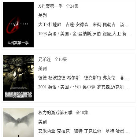
X档案第一季
全24集
美剧
大卫·杜楚尼
吉莲·安德森
米彻·佩勒吉
汤姆·布莱德伍德
1993 英语 / 美国 / 金·曼纳斯,罗伯·鲍曼,大卫·努特尔,克里斯·卡特
X档案第一季
兄弟连
全10集
美剧
彼德·杨波拉德·希尔斯
德克斯特·弗莱彻
菲利普·巴兰蒂尼
2001 英语 / 美国 / 菲尔·奥尔登·罗宾森,迈克尔·塞洛蒙,大卫·努特尔,汤姆·汉克斯,大卫·李兰特,大卫·弗兰科尔,理查德·隆克瑞恩,Tony·To
兄弟连
权力的游戏第五季
全10集
美剧
艾米莉亚·克拉克
彼特·丁克拉奇
基特·哈灵顿
琳