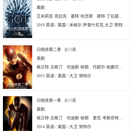
美剧
艾米莉亚·克拉克
基特·哈灵顿
彼特·丁拉基
苏菲
2019 英语 / 美国 / 米格尔·萨普什尼克,大卫·努特尔,戴维·贝尼奥夫,D·B·威斯
权力的游戏第
八季
闪电侠第二季
全23集
美剧
格兰特·古斯汀
坎迪斯·帕顿
丹妮尔·帕娜贝克
卡
2015 英语 / 美国 / 大卫·努特尔
闪电侠第二季
闪电侠第一季
全23集
美剧
格兰特·古斯汀
坎迪斯·帕顿
里克·考斯奈特
丹妮
2014 英语 / 美国 / 大卫·努特尔