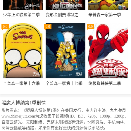
全剧完结
更新至6集
完结
少年正义联盟第二季
变形金刚赛博坦之战第三季
辛普森一家第十季
0.0
0.0
0.0
完结
完结
本季终
辛普森一家第十六季
辛普森一家第十七季
终极蜘蛛侠第二季
驱魔人博纳第1季剧情
影片看点：《驱魔人博纳第1季》在美国发行，由内详主演，九九美剧
www.99meijutt.com为您收集了该视频HD、BD、720p、1080p、1280p、
百度云蓝光、无限制级、完整未删减版等资源，pc网页端、手机mp4、
高清云播放等线路，如果你有更好更快的资源请联系站长。