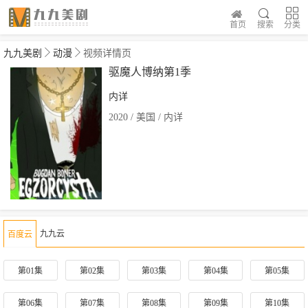
首页
搜索
分类
九九美剧
动漫
视频详情页
驱魔人博纳第1季
内详
2020 / 美国 / 内详
九九云
百度云
第01集
第02集
第03集
第04集
第05集
第06集
第07集
第08集
第09集
第10集