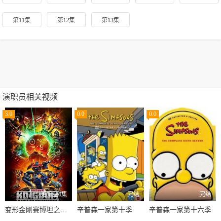
第11集
第12集
第13集
演职员相关视频
3.0
0.0
0.0
更新至6集
完结
完结
变形金刚赛博坦之战第三季
辛普森一家第十季
辛普森一家第十六季