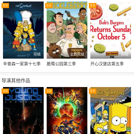
0.0
0.0
0.0
完结
全剧完结
完结
辛普森一家第十七季
脆莓公园第三季
开心汉堡店第五季
导演其他作品
4.0
3.0
0.0