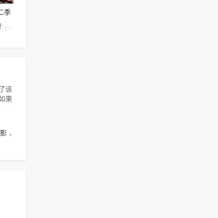
二季
德雷克·贝尔,迪·布拉雷·贝克尔,Ogie·Banks
集了该
，如果
影
、