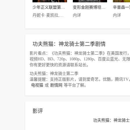
少年正义联盟第二季
变形金刚赛博坦之战第三季
辛普森一
丹妮卡·麦凯拉,诺兰·诺斯,Jason·Spisak,Cameron·Bowen,莱西·沙伯特,蒂姆·克里,布鲁斯·格林伍德,Logan·Grove
内详
内详
功夫熊猫：神龙骑士第二季剧情
影片看点：《功夫熊猫：神龙骑士第二季》在美国发行，由内详主
视频HD、BD、720p、1080p、1280p、百度云蓝
你有更好更快的资源请联系站长。
功夫熊猫：神龙骑士第二季
温馨提醒：支持正版影片，请到爱奇艺，优酷，腾讯TV
电视猫
或
剧情网
等平台了解。
影评
功夫熊猫：神龙骑士