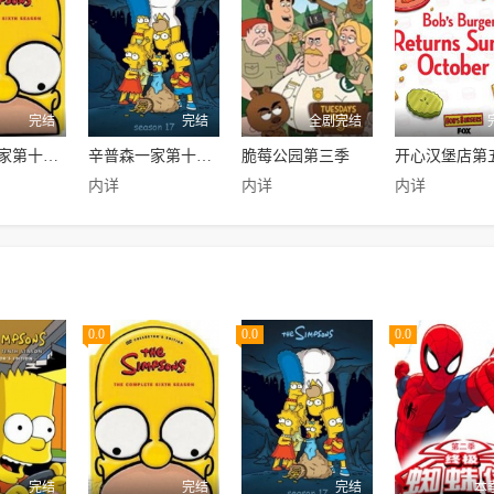
完结
完结
全剧完结
辛普森一家第十六季
辛普森一家第十七季
脆莓公园第三季
开心汉堡店第
内详
内详
内详
0.0
0.0
0.0
完结
完结
完结
本