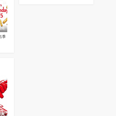
完结
五季
季终