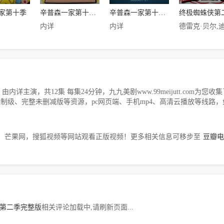
家第十季
辛普森一家第十六季
辛普森一家第十七季
终极蜘蛛侠第
内详
内详
演，共12集 每集24分钟，九九美剧www.99meijutt.com为您收
光、无限制级、完整未删减版等资源，pc网页端、手机mp4、高清云播放等线路
，芒果网，搜狐视频等网站观看正版视频！更多相关信息可移步至
豆瓣电
第二季完整版
相关评论加载中,请刷新页面...