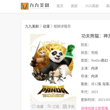
首页
美剧
2026美剧
美
九九美剧
动漫
视频详情页
功夫熊猫：神
别名：
状态：
完结
类型：
Netflix
奇幻
主演：
内详
导演：
内详
集数：
共12集 每集
年代：
2023
更新时间：
2023-03
收藏
订阅
手机
选择线路立即观看