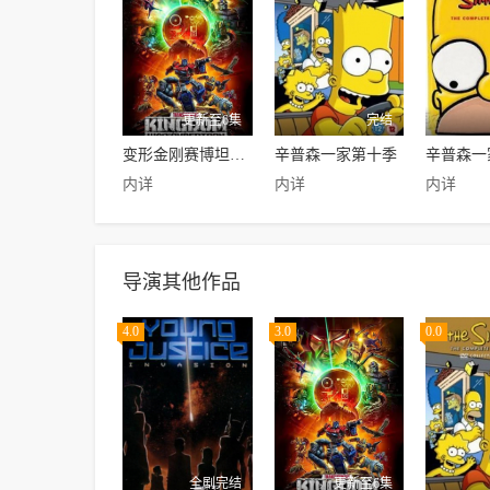
更新至6集
完结
变形金刚赛博坦之战第三季
辛普森一家第十季
内详
内详
内详
导演其他作品
4.0
3.0
0.0
全剧完结
更新至6集