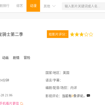
剧排行
综艺
动漫
其他
龙骑士第二季
给影片评分：
3.0
1次评分
动画
剧情
冒险
国家/地区：
美国
24分钟
语言/字幕：
编剧/配音/场控：
内详
-28 21:06
影视评论：
当前有
0
条评论，
,手机看片更佳