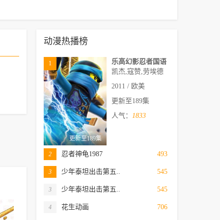
动漫热播榜
乐高幻影忍者国语
1
凯杰,寇赞,劳埃德
2011 / 欧美
更新至189集
人气：
1833
更新至189集
忍者神龟1987
493
2
少年泰坦出击第五..
545
3
少年泰坦出击第五..
545
3
花生动画
706
4