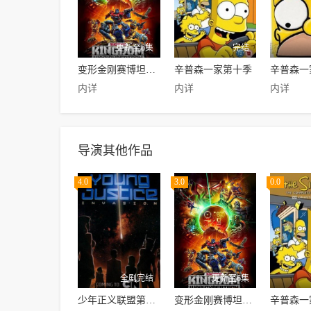
更新至6集
完结
变形金刚赛博坦之战第三季
辛普森一家第十季
内详
内详
内详
导演其他作品
4.0
3.0
0.0
全剧完结
更新至6集
少年正义联盟第二季
变形金刚赛博坦之战第三季
辛普森一