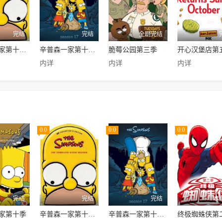
完结
完结
全剧完结
辛普森一家第十六季
辛普森一家第十七季
脆莓公园第三季
开心汉堡店第
内详
内详
内详
0.0
0.0
0.0
完结
完结
完结
本
家第十季
辛普森一家第十六季
辛普森一家第十七季
终极蜘蛛侠第