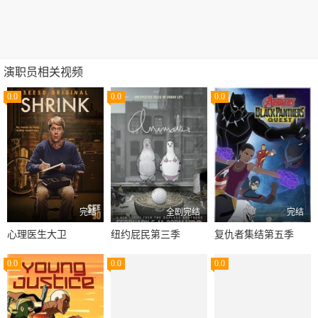
演职员相关视频
0.0
0.0
0.0
完结
全剧完结
完结
心理医生大卫
纽约屁民第三季
复仇者集结第五季
0.0
0.0
0.0