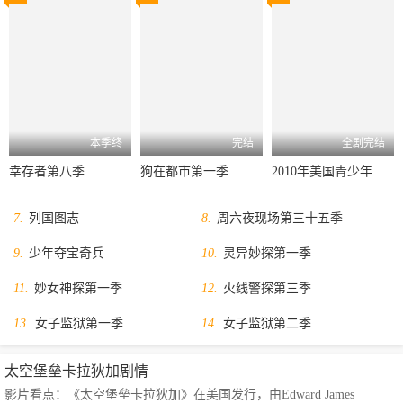
本季终
完结
全剧完结
幸存者第八季
狗在都市第一季
2010年美国青少年选择奖
7.
列国图志
8.
周六夜现场第三十五季
9.
少年夺宝奇兵
10.
灵异妙探第一季
11.
妙女神探第一季
12.
火线警探第三季
13.
女子监狱第一季
14.
女子监狱第二季
太空堡垒卡拉狄加剧情
影片看点：《太空堡垒卡拉狄加》在美国发行，由Edward James