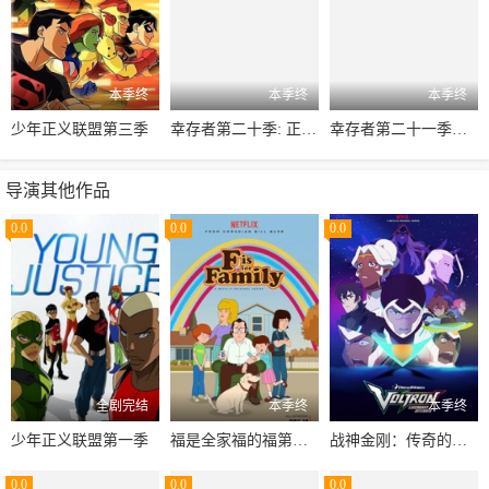
本季终
本季终
本季终
少年正义联盟第三季
幸存者第二十季: 正邪争霸
幸存者第二十一季：尼加拉瓜
导演其他作品
0.0
0.0
0.0
全剧完结
本季终
本季终
少年正义联盟第一季
福是全家福的福第一季
战神金刚：传奇的保护神第八季
0.0
0.0
0.0