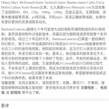
Olmos,Mary McDonnell,Katee Sackhoff,Jamie Bamber,James Callis,Tricia
Helfer,Callum Keith Rennie主演，九九美剧www.99meijutt.com为您收集
了该视频HD、BD、720p、1080p、1280p、百度云蓝光、无限制级、完
整未删减版等资源，pc网页端、手机mp4、高清云播放等线路，如果你
有更好更快的资源请联系站长。
BattlestarGalactica是随七十年代星球大战的电影热潮而制成的科幻电视
剧，虽然其曾经制作过电影版本，但最后因为粗制滥造而导致整个系列
失败收场。经过三十年后的今天，BattlestarGalactica已算是一套经典的
科幻影片，故于2003年由美国的科幻电视台SCIFIChannel拍板重新制作
长达三小时的迷你电视剧，相较起旧有版本，这次已引入很多先进的计
算机技术，务求令观众耳目一新。基本上，新旧版本的剧本变化不大，
有所分别的则是剧中的数个人物转了性别；此外，所有的机械设定，例
如人类所用的战机、战舰，又或是机械人Cylons的设计已经经过现代
化，不会有追不上潮流的感觉。而这次的新版本因为得到众多观众好
评，故SCIFIChannel在近期宣布重拍这套电视剧，希望能够继续延续这
个科幻经典传奇。故事背景于未来...
温馨提醒：支持正版影片，请到爱奇艺，优酷，腾讯TV，芒果网，搜
狐视频等网站观看正版视频！更多相关信息可移步至
豆瓣电影
、
电视
猫
或
剧情网
等平台了解。
影评