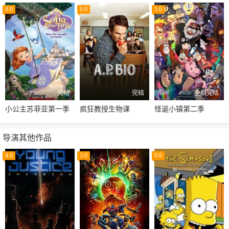
0.0
0.0
5.0
完结
完结
全剧完结
小公主苏菲亚第一季
疯狂教授生物课
怪诞小镇第二季
导演其他作品
4.0
3.0
0.0