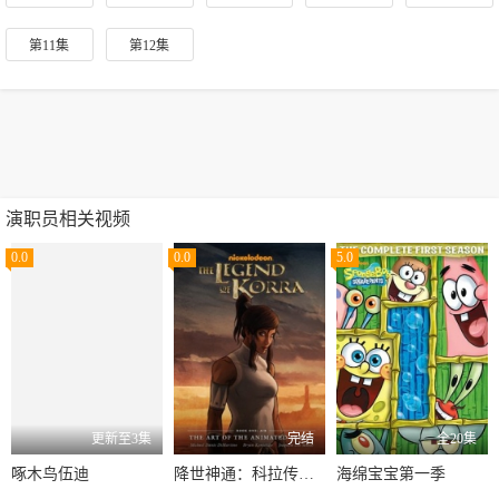
第11集
第12集
演职员相关视频
0.0
0.0
5.0
更新至3集
完结
全20集
啄木鸟伍迪
降世神通：科拉传奇第二季
海绵宝宝第一季