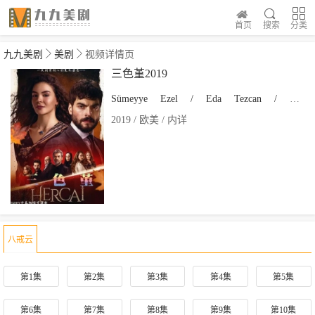
首页
搜索
分类
九九美剧
美剧
视频详情页
三色堇2019
Sümeyye
Ezel
/
Eda
Tezcan
/
F
2019 / 欧美 / 内详
八戒云
第1集
第2集
第3集
第4集
第5集
第6集
第7集
第8集
第9集
第10集