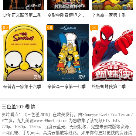
全剧完结
更新至6集
完结
少年正义联盟第二季
变形金刚赛博坦之战第三季
辛普森一家第十季
0.0
0.0
0.0
完结
完结
本季终
辛普森一家第十六季
辛普森一家第十七季
终极蜘蛛侠第二季
三色堇2019剧情
影片看点：《三色堇2019》在欧美发行，由Sümeyye Ezel / Eda Tezcan /
F主演，九九美剧www.99meijutt.com为您收集了该视频HD、BD、
720p、1080p、1280p、百度云蓝光、无限制级、完整未删减版等资源，
pc网页端、手机mp4、高清云播放等线路，如果你有更好更快的资源请